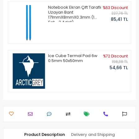
Notebook Ekran Çift Taraflı
%63 Discount
Uzayan Bant
227,76 TL
171mmX8mmX0.3mm (1
85,41 TL
Set - 2 Adet)
Ice Cube Termal Pad 6w
%72 Discount
0.5mm 50x50mm
198,38 TL
54,66 TL
Product Description
Delivery and Shipping