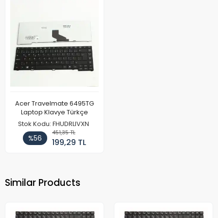
Acer Travelmate 6495TG
Laptop Klavye Türkçe
Stok Kodu: FHUDRLIVXN
451,35 TL
%56
199,29 TL
Similar Products