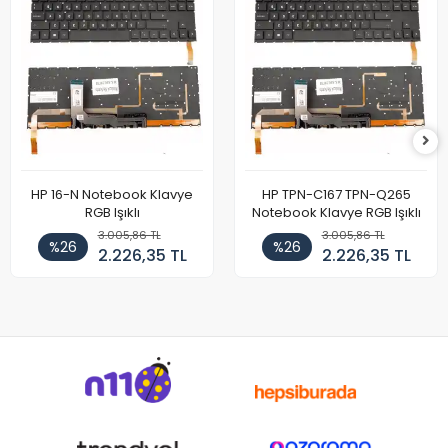
HP 16-N Notebook Klavye
HP TPN-C167 TPN-Q265
RGB Işıklı
Notebook Klavye RGB Işıklı
3.005,86 TL
3.005,86 TL
%26
%26
2.226,35 TL
2.226,35 TL