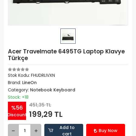
Acer Travelmate 6495TG Laptop Klavye
Türkçe
Stok Kodu: FHUDRLIVXN
Brand:
LineOn
Category:
Notebook Keyboard
Stock: +18
451,35 TL
%56
199,29 TL
Discount
Add to
Buy Now
cart