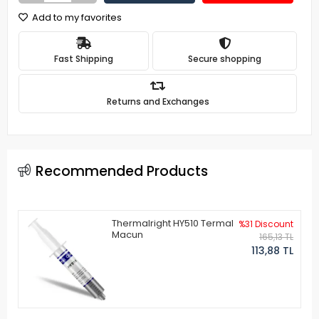
Add to my favorites
Fast Shipping
Secure shopping
Returns and Exchanges
Recommended Products
Thermalright HY510 Termal
%31 Discount
Macun
165,13 TL
113,88 TL