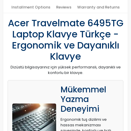
Installment Options
Reviews
Warranty and Returns
Acer Travelmate 6495TG
Laptop Klavye Türkçe -
Ergonomik ve Dayanıklı
Klavye
Dizüstü bilgisayarınız için yüksek performanslı, dayanıklı ve
konforlu bir klavye.
Mükemmel
Yazma
Deneyimi
Ergonomik tuş dizilimi ve
hassas mekanizması
sayesinde, konforlu ve hızlı