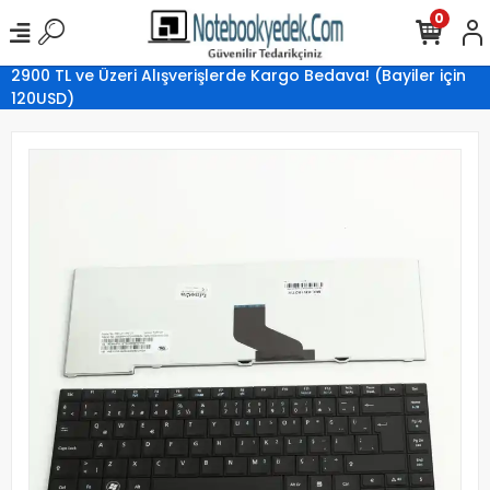
0
2900 TL ve Üzeri Alışverişlerde Kargo Bedava! (Bayiler için
120USD)