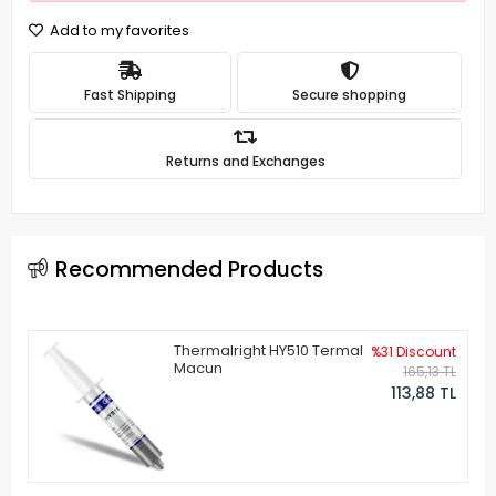
Add to my favorites
Fast Shipping
Secure shopping
Returns and Exchanges
Recommended Products
Thermalright HY510 Termal
%31 Discount
Macun
165,13 TL
113,88 TL