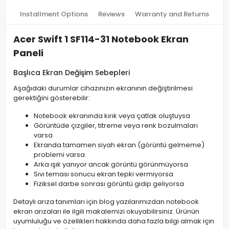
Installment Options
Reviews
Warranty and Returns
Acer Swift 1 SF114-31 Notebook Ekran
Paneli
Başlıca Ekran Değişim Sebepleri
Aşağıdaki durumlar cihazınızın ekranının değiştirilmesi
gerektiğini gösterebilir:
Notebook ekranında kırık veya çatlak oluştuysa
Görüntüde çizgiler, titreme veya renk bozulmaları
varsa
Ekranda tamamen siyah ekran (görüntü gelmeme)
problemi varsa
Arka ışık yanıyor ancak görüntü görünmüyorsa
Sıvı teması sonucu ekran tepki vermiyorsa
Fiziksel darbe sonrası görüntü gidip geliyorsa
Detaylı arıza tanımları için blog yazılarımızdan notebook
ekran arızaları ile ilgili makalemizi okuyabilirsiniz. Ürünün
uyumluluğu ve özellikleri hakkında daha fazla bilgi almak için