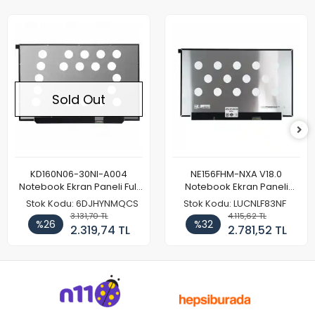
Sold Out
KD160N06-30NI-A004
NE156FHM-NXA V18.0
Notebook Ekran Paneli Full
Notebook Ekran Paneli
HD
144Hz
Stok Kodu: 6DJHYNMQCS
Stok Kodu: LUCNLF83NF
3.131,70 TL
4.115,62 TL
%26
%32
2.319,74 TL
2.781,52 TL