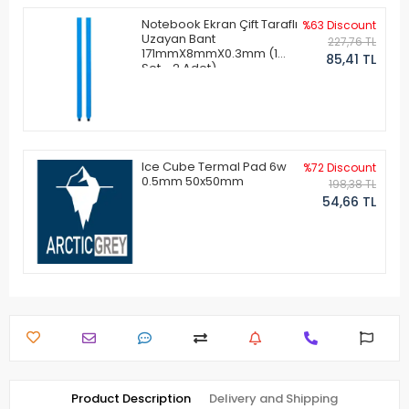
Notebook Ekran Çift Taraflı
%63 Discount
Uzayan Bant
227,76 TL
171mmX8mmX0.3mm (1
85,41 TL
Set - 2 Adet)
Ice Cube Termal Pad 6w
%72 Discount
0.5mm 50x50mm
198,38 TL
54,66 TL
Product Description
Delivery and Shipping