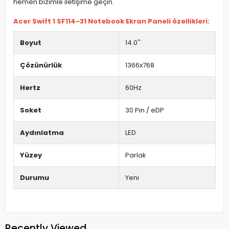
hemen bizimle iletişime geçin.
Acer Swift 1 SF114-31 Notebook Ekran Paneli özellikleri:
Boyut
14.0''
Çözünürlük
1366x768
Hertz
60Hz
Soket
30 Pin / eDP
Aydınlatma
LED
Yüzey
Parlak
Durumu
Yeni
Recently Viewed