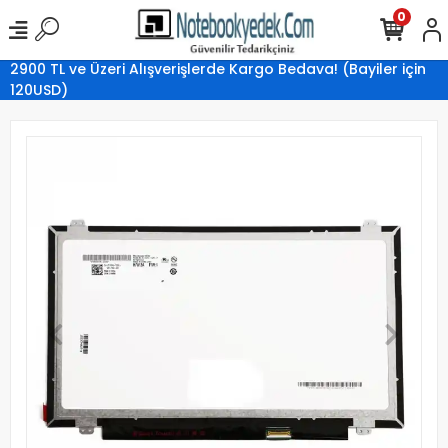
0
2900 TL ve Üzeri Alışverişlerde Kargo Bedava! (Bayiler için
120USD)