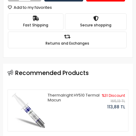
Add to my favorites
Fast Shipping
Secure shopping
Returns and Exchanges
Recommended Products
Thermalright HY510 Termal
%31 Discount
Macun
165,13 TL
113,88 TL