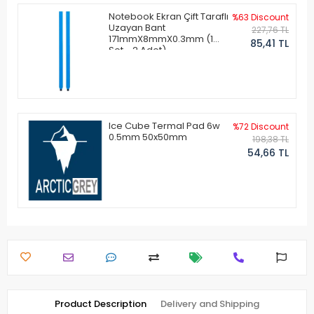
Notebook Ekran Çift Taraflı
%63 Discount
Uzayan Bant
227,76 TL
171mmX8mmX0.3mm (1
85,41 TL
Set - 2 Adet)
Ice Cube Termal Pad 6w
%72 Discount
0.5mm 50x50mm
198,38 TL
54,66 TL
Product Description
Delivery and Shipping