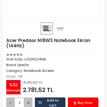
Acer Predaor N18W3 Notebook Ekran
(144Hz)
Stok Kodu: LZGGKQYRHB
Brand:
LineOn
Category:
Notebook Screen
Stock: +18
4.115,62 TL
%32
2.781,52 TL
Discount
Add to
Buy Now
cart