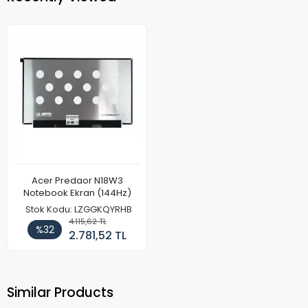
Acer Predaor N18W3
Notebook Ekran (144Hz)
Stok Kodu: LZGGKQYRHB
4.115,62 TL
%32
2.781,52 TL
Similar Products