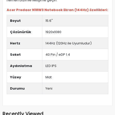
hemen bizimle iletişime geçin.
Acer Predaor N18W3 Notebook Ekran (144Hz) özellikleri:
Boyut
15.6''
Çözünürlük
1920x1080
Hertz
144Hz (120Hz ile Uyumludur)
Soket
40 Pin / eDP 1.4
Aydınlatma
LED IPS
Yüzey
Mat
Durumu
Yeni
Recently Viewed