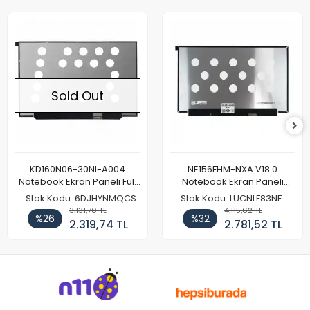
Sold Out
KD160N06-30NI-A004
NE156FHM-NXA V18.0
Notebook Ekran Paneli Full
Notebook Ekran Paneli
HD
144Hz
Stok Kodu: 6DJHYNMQCS
Stok Kodu: LUCNLF83NF
3.131,70 TL
4.115,62 TL
%26
%32
2.319,74 TL
2.781,52 TL