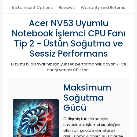
Installment Options
Reviews
Warranty and Returns
Acer NV53 Uyumlu
Notebook İşlemci CPU Fanı
Tip 2 - Üstün Soğutma ve
Sessiz Performans
Dizüstü bilgisayarınız için yüksek performanslı, dayanıklı ve
enerji verimli CPU fanı.
Maksimum
Soğutma
Gücü
Gelişmiş fan teknolojisi
sayesinde, işlemci sıcaklığını
etkin bir şekilde yöneterek
aşırı ısınmayı önler. Bu sayede