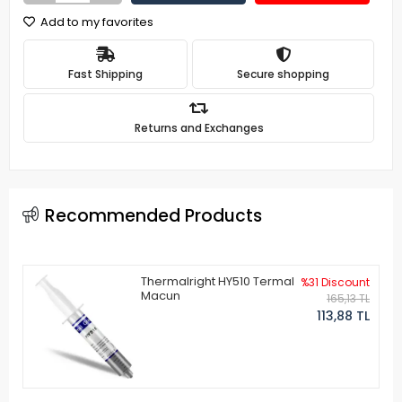
Add to my favorites
Fast Shipping
Secure shopping
Returns and Exchanges
Recommended Products
Thermalright HY510 Termal
%31 Discount
Macun
165,13 TL
113,88 TL