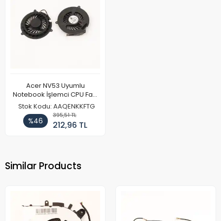
Acer NV53 Uyumlu
Notebook İşlemci CPU Fanı
Tip 2
Stok Kodu: AAQENKKFTG
395,51 TL
%46
212,96 TL
Similar Products