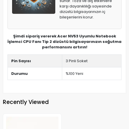
sunar. Toza ve dış etkenlere
karşı dayanıklılığı sayesinde
dizüstü bilgisayarınızın iç
bileşenlerini korur.
Şimdi sipariş vererek Acer NV53 Uyumlu Notebook
İşlemci CPU Fanı Tip 2 dizüstü bilgisayarınızın soğutma
performansını artırın!
Pin Sayısı
3 Pinli Soket
Durumu
%100 Yeni
Recently Viewed