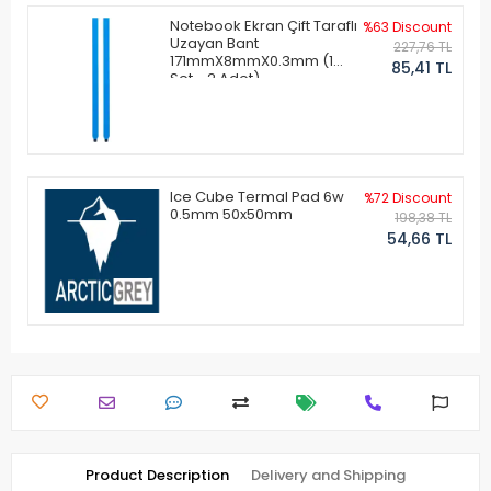
Notebook Ekran Çift Taraflı
%63 Discount
Uzayan Bant
227,76 TL
171mmX8mmX0.3mm (1
85,41 TL
Set - 2 Adet)
Ice Cube Termal Pad 6w
%72 Discount
0.5mm 50x50mm
198,38 TL
54,66 TL
Product Description
Delivery and Shipping