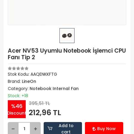
Acer NV53 Uyumlu Notebook İşlemci CPU
Fanı Tip 2
Stok Kodu: AAQENKKFTG
Brand:
LineOn
Category:
Notebook Internal Fan
Stock: +18
395,51 TL
%46
212,96 TL
Discount
Add to
Buy Now
cart