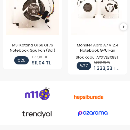
MSI Katana GF66 GF76
Monster Abra A7 V12.4
Notebook Gpu Fan (Sol)
Notebook GPU Fan
1.138,80 TL
Stok Kodu: AYXVLBX881
%20
911,04 TL
1.837,45 TL
%27
1.333,53 TL