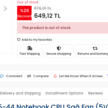
Out of stock
876,31 TL
%26
649,12 TL
Discount
The product is out of stock.
Add to my favorites
Fast Shipping
Secure shopping
Returns and Exchan
Comment
Compare
Let Me Know When İt Arrives
Delivery and Shipping
Installment Options
Reviews
5-44 Notebook CPU Sağ Fan (5V