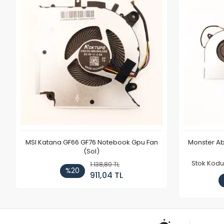
MSI Katana GF66 GF76 Notebook Gpu Fan
Monster Ab
(Sol)
Stok Kodu
1.138,80 TL
%20
911,04 TL