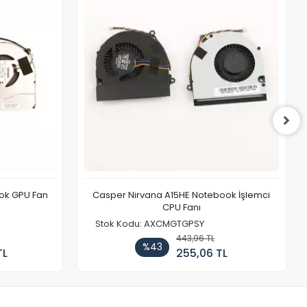
ook GPU Fan
Casper Nirvana A15HE Notebook İşlemci
CPU Fanı
Stok Kodu: AXCMGTGPSY
443,96 TL
%43
TL
255,06 TL