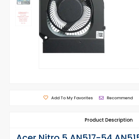
Add To My Favorites
Recommend
Product Description
Acer Nitro 5 AN517-54 AN51