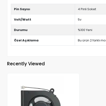
Pin Sayısı
4 Pinli Soket
Volt/Watt
5v
Durumu
%100 Yeni
Özel Açıklama
Bu ürün 2 farklı mo
Recently Viewed
Out of stock