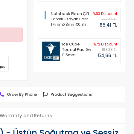
Notebook Ekran Çift
%63 Discount
Taraflı Uzayan Bant
227,76 TL
171mmX8mmX0.3mm
85,41 TL
(1 Set - 2 Adet)
Ice Cube
%72 Discount
Termal Pad 6w
198,38 TL
0.5mm
54,66 TL
50x50mm
ges
Order By Phone
Product Suggestions
Warranty and Returns
) - Üstün Soğutma ve Sessiz