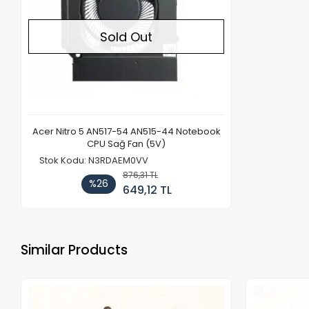
Sold Out
Acer Nitro 5 AN517-54 AN515-44 Notebook
CPU Sağ Fan (5V)
Stok Kodu: N3RDAEM0VV
876,31 TL
%26
649,12 TL
Similar Products