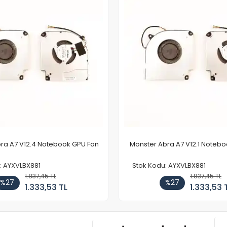
ra A7 V12.4 Notebook GPU Fan
Monster Abra A7 V12.1 Noteb
: AYXVLBX881
Stok Kodu: AYXVLBX881
1.837,45 TL
1.837,45 TL
%27
%27
1.333,53 TL
1.333,53 