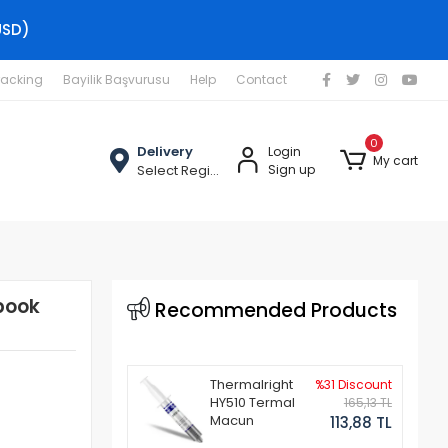
USD)
racking
Bayilik Başvurusu
Help
Contact
0
Delivery
Login
My cart
Select Region
Sign up
book
Recommended Products
Thermalright
%31 Discount
HY510 Termal
165,13 TL
Macun
113,88 TL