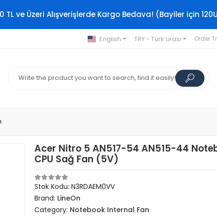
0 TL ve Üzeri Alışverişlerde Kargo Bedava! (Bayiler için 120
English
TRY - Türk Lirası
Order T
n
Acer Nitro 5 AN517-54 AN515-44 Note
CPU Sağ Fan (5V)
Stok Kodu: N3RDAEM0VV
Brand:
LineOn
Category:
Notebook Internal Fan