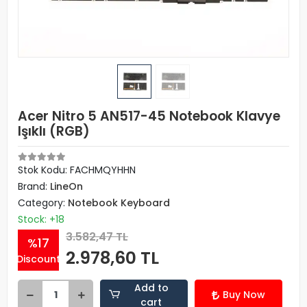
Acer Nitro 5 AN517-45 Notebook Klavye
Işıklı (RGB)
Stok Kodu: FACHMQYHHN
Brand:
LineOn
Category:
Notebook Keyboard
Stock: +18
3.582,47 TL
%17
2.978,60 TL
Discount
Add to
Buy Now
cart