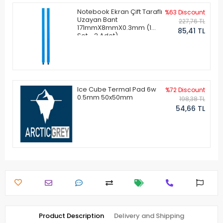
Notebook Ekran Çift Taraflı
%63 Discount
Uzayan Bant
227,76 TL
171mmX8mmX0.3mm (1
85,41 TL
Set - 2 Adet)
Ice Cube Termal Pad 6w
%72 Discount
0.5mm 50x50mm
198,38 TL
54,66 TL
Product Description
Delivery and Shipping