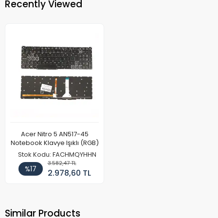
Recently Viewed
Acer Nitro 5 AN517-45
Notebook Klavye Işıklı (RGB)
Stok Kodu: FACHMQYHHN
3.582,47 TL
%17
2.978,60 TL
Similar Products