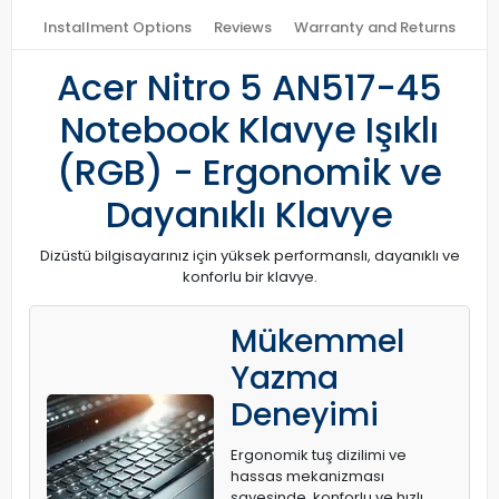
Installment Options
Reviews
Warranty and Returns
Acer Nitro 5 AN517-45
Notebook Klavye Işıklı
(RGB) - Ergonomik ve
Dayanıklı Klavye
Dizüstü bilgisayarınız için yüksek performanslı, dayanıklı ve
konforlu bir klavye.
Mükemmel
Yazma
Deneyimi
Ergonomik tuş dizilimi ve
hassas mekanizması
sayesinde, konforlu ve hızlı