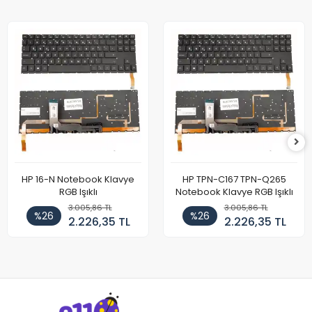
HP 16-N Notebook Klavye
HP TPN-C167 TPN-Q265
RGB Işıklı
Notebook Klavye RGB Işıklı
3.005,86 TL
3.005,86 TL
%26
%26
2.226,35 TL
2.226,35 TL