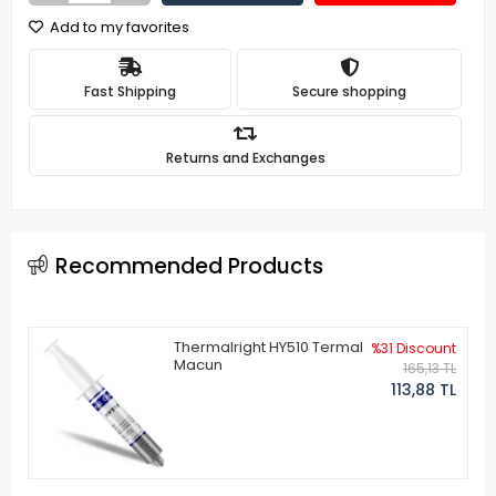
Add to my favorites
Fast Shipping
Secure shopping
Returns and Exchanges
Recommended Products
Thermalright HY510 Termal
%31 Discount
Macun
165,13 TL
113,88 TL