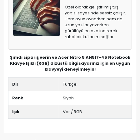
Özel olarak geliştirilmiş tuş
yapısı sayesinde sessiz çalışır.
Hem oyun oynarken hem de
uzun yazılar yazarken
gürültüyü en aza indirerek
rahat bir kullanım sağlar.
Şimdi sipariş verin ve Acer Nitro 5 AN517-45 Notebook
Klavye Işıklı (RGB) dizüstü bilgisayarınız için en uygun
klavyeyi deneyimleyin!
Dil
Türkçe
Renk
Siyah
Işık
Var / RGB