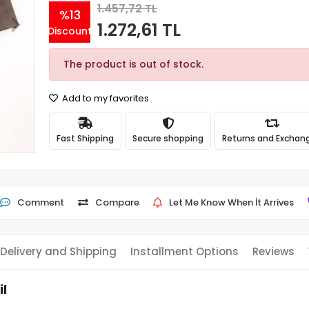
1.457,72 TL
%13
1.272,61 TL
Discount
The product is out of stock.
Add to my favorites
Fast Shipping
Secure shopping
Returns and Exchan
Comment
Compare
Let Me Know When İt Arrives
Delivery and Shipping
Installment Options
Reviews
il