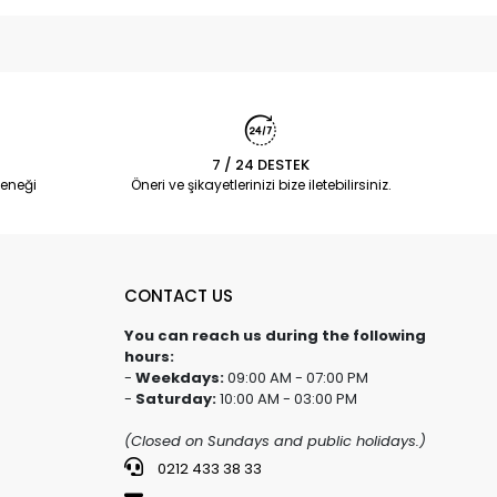
7 / 24 DESTEK
eneği
Öneri ve şikayetlerinizi bize iletebilirsiniz.
CONTACT US
You can reach us during the following
hours:
-
Weekdays:
09:00 AM - 07:00 PM
-
Saturday:
10:00 AM - 03:00 PM
(Closed on Sundays and public holidays.)
0212 433 38 33