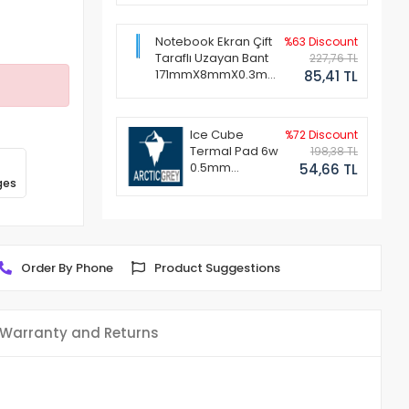
Notebook Ekran Çift
%63 Discount
Taraflı Uzayan Bant
227,76 TL
171mmX8mmX0.3mm
85,41 TL
(1 Set - 2 Adet)
Ice Cube
%72 Discount
Termal Pad 6w
198,38 TL
0.5mm
54,66 TL
ges
50x50mm
Order By Phone
Product Suggestions
Warranty and Returns