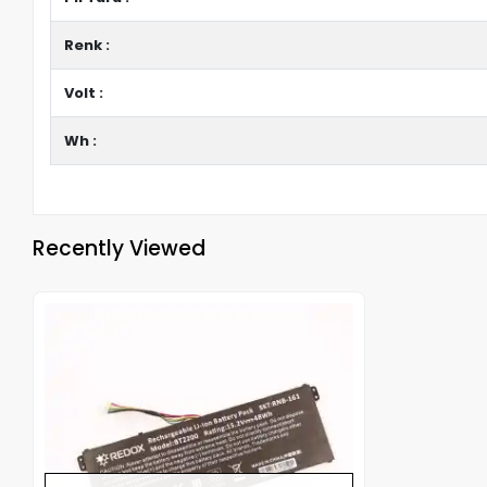
Renk :
Volt :
Wh :
Recently Viewed
Out of stock