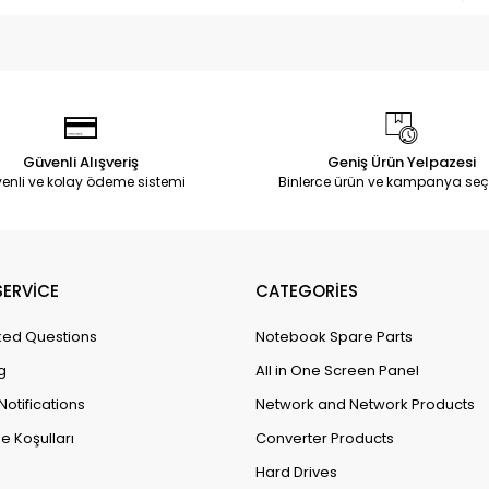
Güvenli Alışveriş
Geniş Ürün Yelpazesi
enli ve kolay ödeme sistemi
Binlerce ürün ve kampanya seç
ERVİCE
CATEGORİES
ked Questions
Notebook Spare Parts
g
All in One Screen Panel
Notifications
Network and Network Products
e Koşulları
Converter Products
Hard Drives