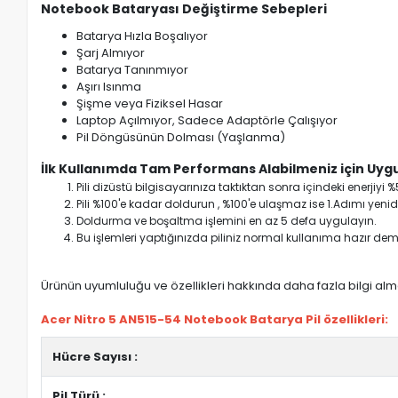
Notebook Bataryası Değiştirme Sebepleri
Batarya Hızla Boşalıyor
Şarj Almıyor
Batarya Tanınmıyor
Aşırı Isınma
Şişme veya Fiziksel Hasar
Laptop Açılmıyor, Sadece Adaptörle Çalışıyor
Pil Döngüsünün Dolması (Yaşlanma)
İlk Kullanımda Tam Performans Alabilmeniz için Uygu
Pili dizüstü bilgisayarınıza taktıktan sonra içindeki enerji
Pili %100'e kadar doldurun , %100'e ulaşmaz ise 1.Adımı yenide
Doldurma ve boşaltma işlemini en az 5 defa uygulayın.
Bu işlemleri yaptığınızda piliniz normal kullanıma hazır deme
Ürünün uyumluluğu ve özellikleri hakkında daha fazla bilgi almak
Acer Nitro 5 AN515-54 Notebook Batarya Pil özellikleri:
Hücre Sayısı :
Pil Türü :