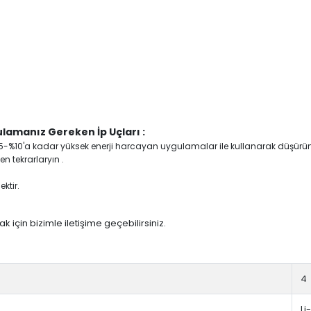
lamanız Gereken İp Uçları :
yi %5-%10'a kadar yüksek enerji harcayan uygulamalar ile kullanarak düşürü
n tekrarlaryın .
ktir.
 için bizimle iletişime geçebilirsiniz.
4
Li