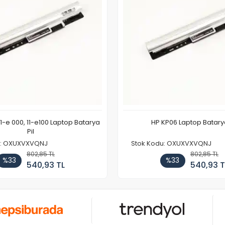
11-e 000, 11-e100 Laptop Batarya
HP KP06 Laptop Batarya
Pil
u: OXUXVXVQNJ
Stok Kodu: OXUXVXVQNJ
802,85 TL
802,85 TL
%33
%33
540,93 TL
540,93 T