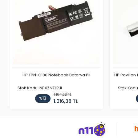
HP TPN-C100 Notebook Batarya Pil
HP Pavilion 
Stok Kodu: NPXZNZLRJI
Stok Kod
1.164,22 TL
%13
1.016,38 TL