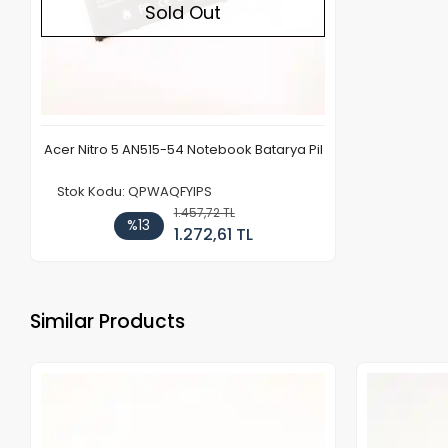
Sold Out
Acer Nitro 5 AN515-54 Notebook Batarya Pil
Stok Kodu: QPWAQFYIPS
1.457,72 TL
%13
1.272,61 TL
Similar Products