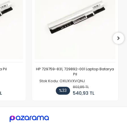
 Pil
HP 729759-831, 729892-001 Laptop Batarya
Pil
Stok Kodu: OXUXVXVQNJ
802,85 TL
%33
L
540,93 TL