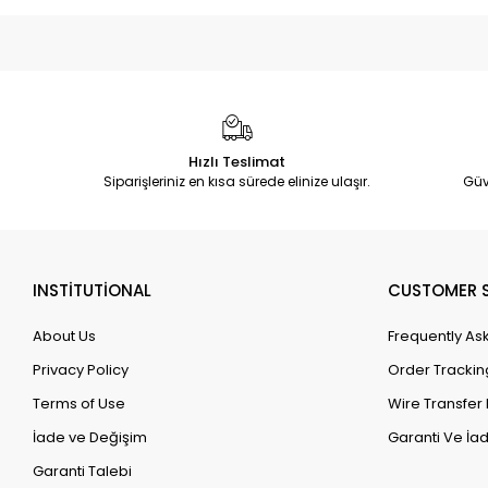
Hızlı Teslimat
Siparişleriniz en kısa sürede elinize ulaşır.
Güv
INSTİTUTİONAL
CUSTOMER S
About Us
Frequently As
Privacy Policy
Order Trackin
Terms of Use
Wire Transfer 
İade ve Değişim
Garanti Ve İad
Garanti Talebi