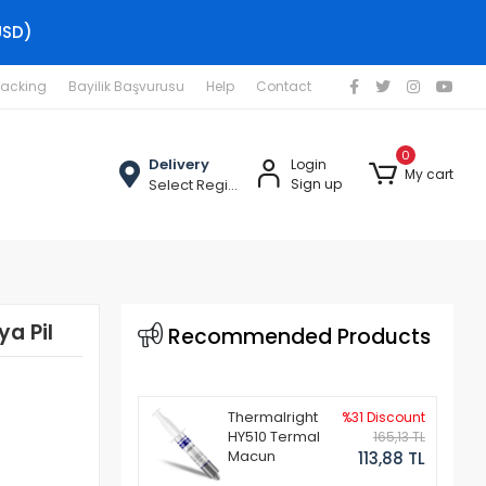
USD)
racking
Bayilik Başvurusu
Help
Contact
0
Delivery
Login
My cart
Select Region
Sign up
a Pil
Recommended Products
Thermalright
%31 Discount
HY510 Termal
165,13 TL
Macun
113,88 TL