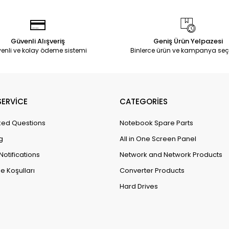
Güvenli Alışveriş
Geniş Ürün Yelpazesi
enli ve kolay ödeme sistemi
Binlerce ürün ve kampanya seç
ERVİCE
CATEGORİES
ked Questions
Notebook Spare Parts
g
All in One Screen Panel
Notifications
Network and Network Products
e Koşulları
Converter Products
Hard Drives