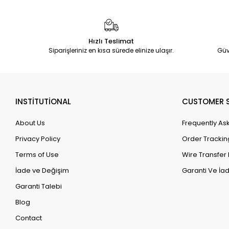
Hızlı Teslimat
Siparişleriniz en kısa sürede elinize ulaşır.
Güv
INSTİTUTİONAL
CUSTOMER S
About Us
Frequently As
Privacy Policy
Order Trackin
Terms of Use
Wire Transfer 
İade ve Değişim
Garanti Ve İad
Garanti Talebi
Blog
Contact