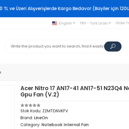
0 TL ve Üzeri Alışverişlerde Kargo Bedava! (Bayiler için 120
English
TRY - Türk Lirası
Order T
n
Acer Nitro 17 AN17-41 AN17-51 N23Q4 
Gpu Fan (V.2)
Stok Kodu: ZZMTDNVKFV
Brand:
LineOn
Category:
Notebook Internal Fan