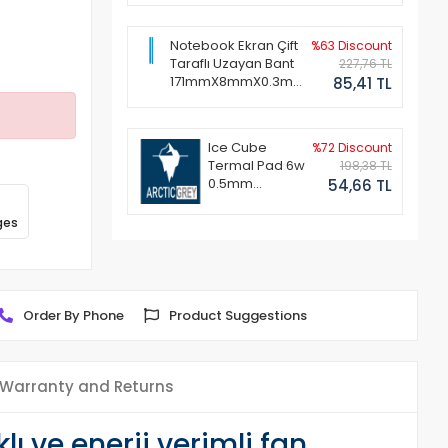
Notebook Ekran Çift
%63 Discount
Taraflı Uzayan Bant
227,76 TL
171mmX8mmX0.3mm
85,41 TL
(1 Set - 2 Adet)
Ice Cube
%72 Discount
Termal Pad 6w
198,38 TL
0.5mm
54,66 TL
50x50mm
ges
Order By Phone
Product Suggestions
Warranty and Returns
ı ve enerji verimli fan.