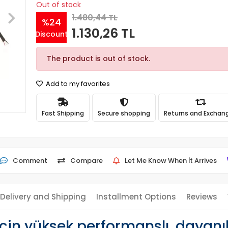
Out of stock
1.480,44 TL
%24
1.130,26 TL
Discount
The product is out of stock.
Add to my favorites
Fast Shipping
Secure shopping
Returns and Exchan
Comment
Compare
Let Me Know When İt Arrives
Delivery and Shipping
Installment Options
Reviews
için yüksek performanslı, dayanıkl