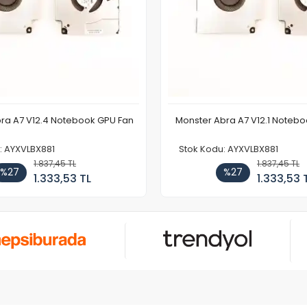
ra A7 V12.4 Notebook GPU Fan
Monster Abra A7 V12.1 Noteb
: AYXVLBX881
Stok Kodu: AYXVLBX881
1.837,45 TL
1.837,45 TL
%27
%27
1.333,53 TL
1.333,53 