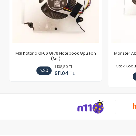
MSI Katana GF66 GF76 Notebook Gpu Fan
Monster Ab
(Sol)
Stok Kodu
1.138,80 TL
%20
911,04 TL