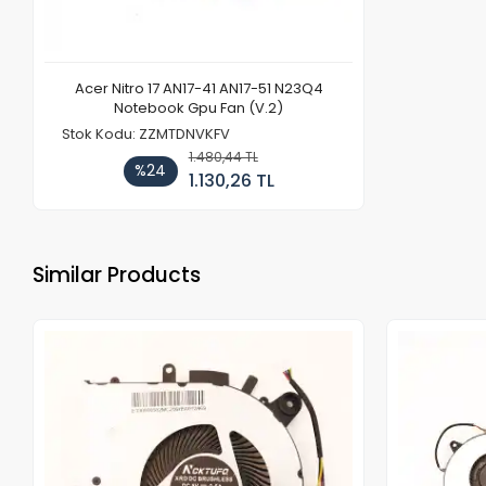
Acer Nitro 17 AN17-41 AN17-51 N23Q4
Notebook Gpu Fan (V.2)
Stok Kodu: ZZMTDNVKFV
1.480,44 TL
%24
1.130,26 TL
Similar Products