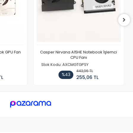
ook GPU Fan
Casper Nirvana A15HE Notebook İşlemci
CPU Fanı
Stok Kodu: AXCMGTGPSY
443,96 TL
%43
TL
255,06 TL