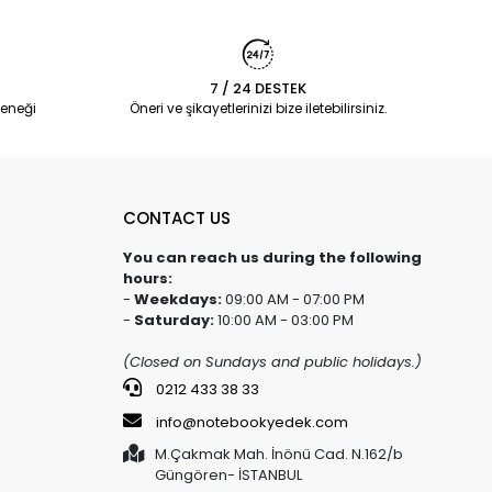
7 / 24 DESTEK
eneği
Öneri ve şikayetlerinizi bize iletebilirsiniz.
CONTACT US
You can reach us during the following
hours:
-
Weekdays:
09:00 AM - 07:00 PM
-
Saturday:
10:00 AM - 03:00 PM
(Closed on Sundays and public holidays.)
0212 433 38 33
info@notebookyedek.com
M.Çakmak Mah. İnönü Cad. N.162/b
Güngören- İSTANBUL