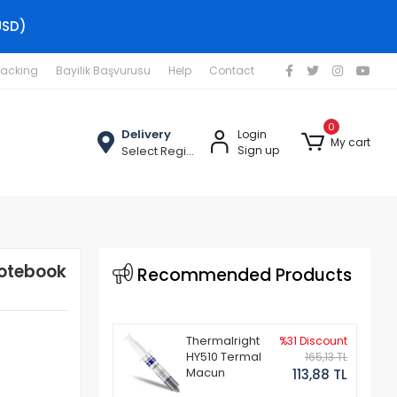
USD)
racking
Bayilik Başvurusu
Help
Contact
0
Delivery
Login
My cart
Select Region
Sign up
Notebook
Recommended Products
Thermalright
%31 Discount
HY510 Termal
165,13 TL
Macun
113,88 TL