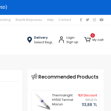
USD)
racking
Bayilik Başvurusu
Help
Contact
0
Delivery
Login
My cart
Select Region
Sign up
Recommended Products
Thermalright
%31 Discount
HY510 Termal
165,13 TL
Macun
113,88 TL