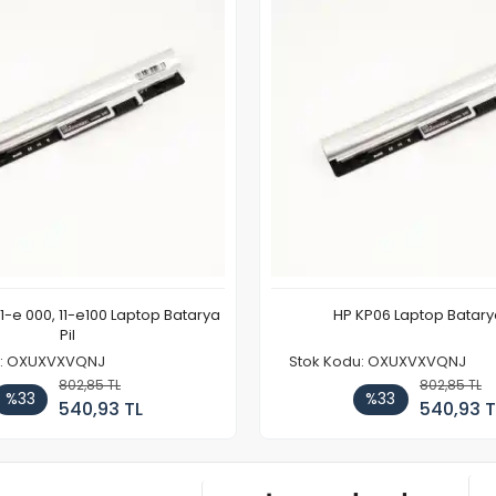
11-e 000, 11-e100 Laptop Batarya
HP KP06 Laptop Batarya
Pil
u: OXUXVXVQNJ
Stok Kodu: OXUXVXVQNJ
802,85 TL
802,85 TL
%33
%33
540,93 TL
540,93 T