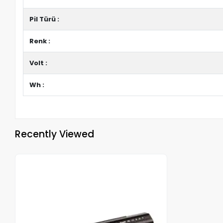
Pil Türü :
Renk :
Volt :
Wh :
Recently Viewed