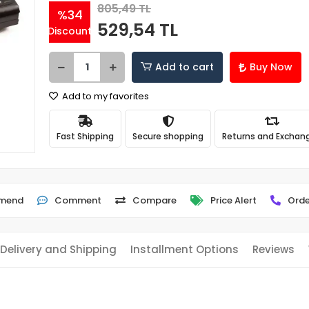
805,49 TL
%34
529,54 TL
Discount
Add to cart
Buy Now
Add to my favorites
Fast Shipping
Secure shopping
Returns and Exchan
mend
Comment
Compare
Price Alert
Orde
Delivery and Shipping
Installment Options
Reviews