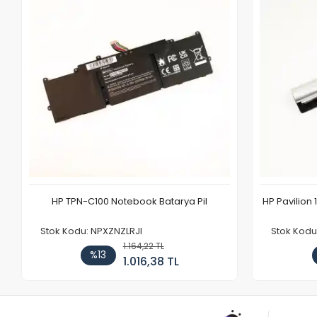
HP TPN-C100 Notebook Batarya Pil
HP Pavilion 
Stok Kodu: NPXZNZLRJI
Stok Kod
1.164,22 TL
%13
1.016,38 TL