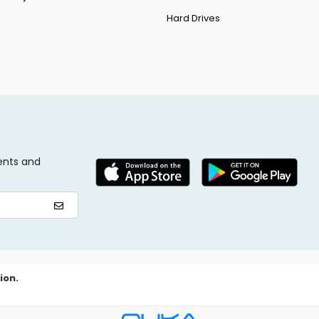
Hard Drives
ents and
ion.