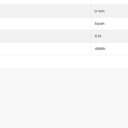
Li-Ion
Siyah
11.1V
49Wh