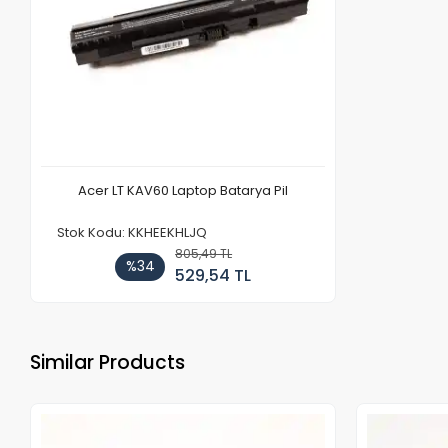
Acer LT KAV60 Laptop Batarya Pil
Stok Kodu: KKHEEKHLJQ
805,49 TL
%34
529,54 TL
Similar Products