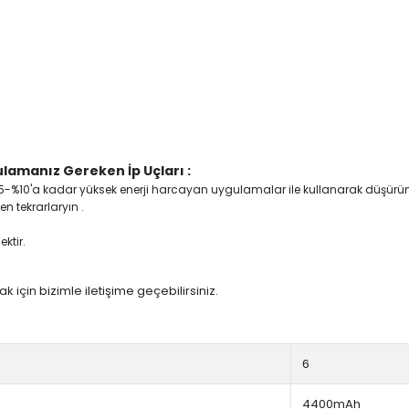
lamanız Gereken İp Uçları :
yi %5-%10'a kadar yüksek enerji harcayan uygulamalar ile kullanarak düşürü
n tekrarlaryın .
ktir.
 için bizimle iletişime geçebilirsiniz.
6
4400mAh