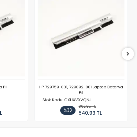
 Pil
HP 729759-831, 729892-001 Laptop Batarya
Pil
Stok Kodu: OXUXVXVQNJ
802,85 TL
%33
L
540,93 TL