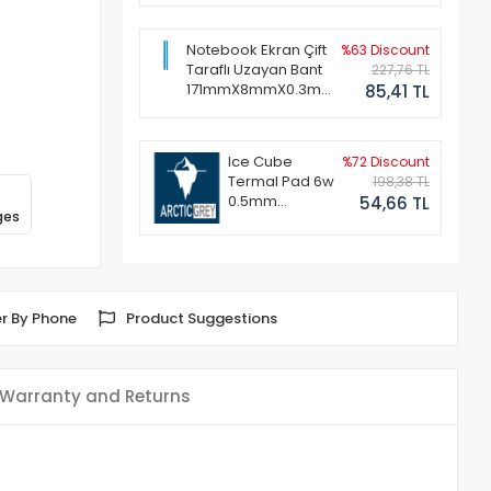
Notebook Ekran Çift
%63 Discount
Taraflı Uzayan Bant
227,76 TL
171mmX8mmX0.3mm
85,41 TL
(1 Set - 2 Adet)
Ice Cube
%72 Discount
Termal Pad 6w
198,38 TL
0.5mm
54,66 TL
ges
50x50mm
r By Phone
Product Suggestions
Warranty and Returns