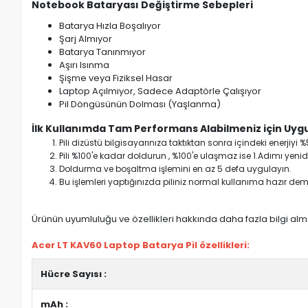
Notebook Bataryası Değiştirme Sebepleri
Batarya Hızla Boşalıyor
Şarj Almıyor
Batarya Tanınmıyor
Aşırı Isınma
Şişme veya Fiziksel Hasar
Laptop Açılmıyor, Sadece Adaptörle Çalışıyor
Pil Döngüsünün Dolması (Yaşlanma)
İlk Kullanımda Tam Performans Alabilmeniz için Uygu
Pili dizüstü bilgisayarınıza taktıktan sonra içindeki enerji
Pili %100'e kadar doldurun , %100'e ulaşmaz ise 1.Adımı yenide
Doldurma ve boşaltma işlemini en az 5 defa uygulayın.
Bu işlemleri yaptığınızda piliniz normal kullanıma hazır deme
Ürünün uyumluluğu ve özellikleri hakkında daha fazla bilgi almak
Acer LT KAV60 Laptop Batarya Pil özellikleri:
Hücre Sayısı :
mAh :