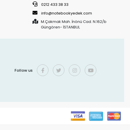
0212 433 38 33
info@notebookyedek.com
M.Çakmak Mah. İnönü Cad. N.162/b
Güngören- İSTANBUL
Follow us