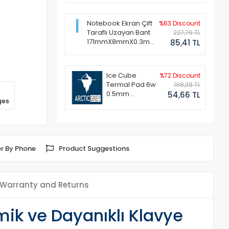
Notebook Ekran Çift
%63 Discount
Taraflı Uzayan Bant
227,76 TL
171mmX8mmX0.3mm
85,41 TL
(1 Set - 2 Adet)
Ice Cube
%72 Discount
Termal Pad 6w
198,38 TL
0.5mm
54,66 TL
ges
50x50mm
r By Phone
Product Suggestions
Warranty and Returns
ik ve Dayanıklı Klavye