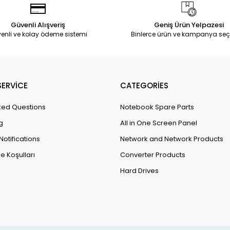
Güvenli Alışveriş
Geniş Ürün Yelpazesi
enli ve kolay ödeme sistemi
Binlerce ürün ve kampanya seç
ERVİCE
CATEGORİES
ked Questions
Notebook Spare Parts
g
All in One Screen Panel
Notifications
Network and Network Products
e Koşulları
Converter Products
Hard Drives