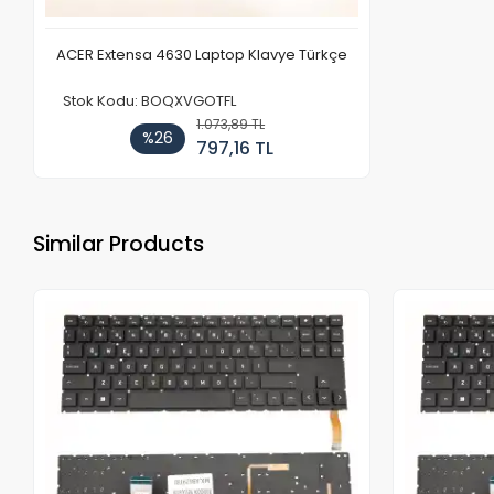
ACER Extensa 4630 Laptop Klavye Türkçe
Stok Kodu: BOQXVGOTFL
1.073,89 TL
%26
797,16 TL
Similar Products