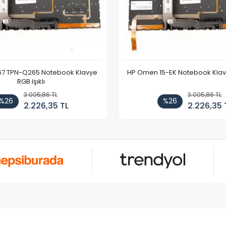
67 TPN-Q265 Notebook Klavye
HP Omen 15-EK Notebook Klavye
RGB Işıklı
3.005,86 TL
3.005,86 TL
%26
%26
2.226,35 TL
2.226,35 