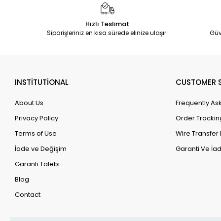
Hızlı Teslimat
Siparişleriniz en kısa sürede elinize ulaşır.
Güv
INSTİTUTİONAL
CUSTOMER S
About Us
Frequently As
Privacy Policy
Order Trackin
Terms of Use
Wire Transfer 
İade ve Değişim
Garanti Ve İad
Garanti Talebi
Blog
Contact