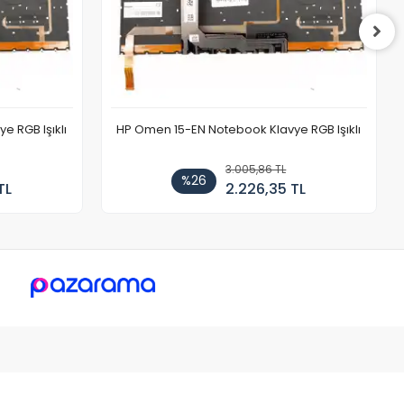
 RGB Işıklı
HP Omen 15-EN Notebook Klavye RGB Işıklı
3.005,86 TL
%26
TL
2.226,35 TL