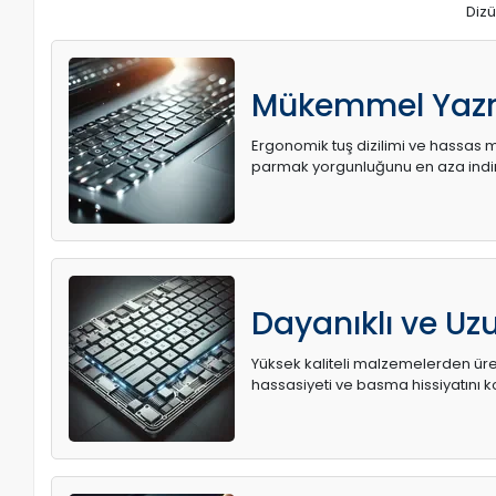
Dizü
Mükemmel Yaz
Ergonomik tuş dizilimi ve hassas me
parmak yorgunluğunu en aza indir
Dayanıklı ve U
Yüksek kaliteli malzemelerden üret
hassasiyeti ve basma hissiyatını k