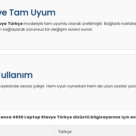
 ve Tam Uyum
vye Türkçe
modeliyle tam uyumlu olarak üretilmiştir. Bağlantı noktalar
sağlayarak sorunsuz bir değişim süreci sunar.
Kullanım
sı sayesinde sessiz çalışır. Hem oyun oynarken hem de uzun yazılar yaza
xtensa 4630 Laptop Klavye Türkçe dizüstü bilgisayarınız için e
Türkçe