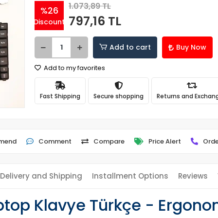
1.073,89 TL
%26
797,16 TL
Discount
Add to cart
Buy Now
Add to my favorites
Fast Shipping
Secure shopping
Returns and Exchan
mend
Comment
Compare
Price Alert
Orde
Delivery and Shipping
Installment Options
Reviews
top Klavye Türkçe - Ergonom