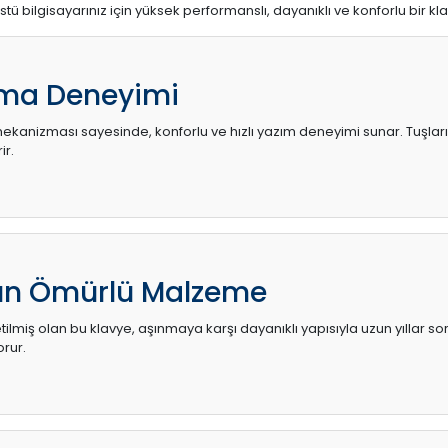
stü bilgisayarınız için yüksek performanslı, dayanıklı ve konforlu bir kl
ma Deneyimi
kanizması sayesinde, konforlu ve hızlı yazım deneyimi sunar. Tuşların d
ir.
zun Ömürlü Malzeme
ilmiş olan bu klavye, aşınmaya karşı dayanıklı yapısıyla uzun yıllar so
orur.