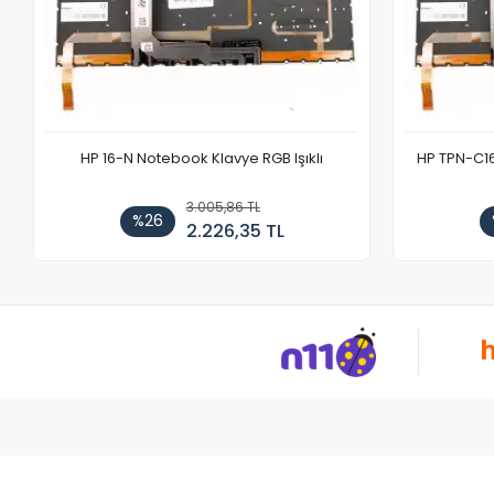
HP 16-N Notebook Klavye RGB Işıklı
HP TPN-C1
3.005,86 TL
%26
2.226,35 TL