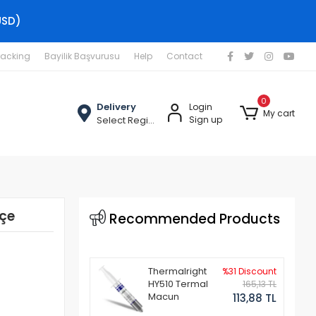
USD)
racking
Bayilik Başvurusu
Help
Contact
0
Delivery
Login
My cart
Select Region
Sign up
kçe
Recommended Products
Thermalright
%31 Discount
HY510 Termal
165,13 TL
Macun
113,88 TL