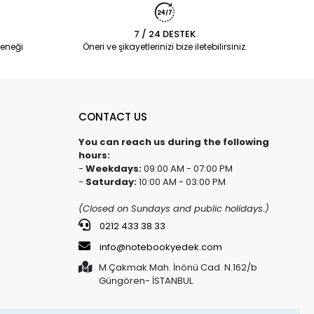
7 / 24 DESTEK
eneği
Öneri ve şikayetlerinizi bize iletebilirsiniz.
CONTACT US
You can reach us during the following
hours:
-
Weekdays:
09:00 AM - 07:00 PM
-
Saturday:
10:00 AM - 03:00 PM
(Closed on Sundays and public holidays.)
0212 433 38 33
info@notebookyedek.com
M.Çakmak Mah. İnönü Cad. N.162/b
Güngören- İSTANBUL