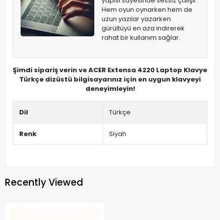
yapısı sayesinde sessiz çalışır.
Hem oyun oynarken hem de
uzun yazılar yazarken
gürültüyü en aza indirerek
rahat bir kullanım sağlar.
Şimdi sipariş verin ve ACER Extensa 4220 Laptop Klavye
Türkçe dizüstü bilgisayarınız için en uygun klavyeyi
deneyimleyin!
Dil
Türkçe
Renk
Siyah
Recently Viewed