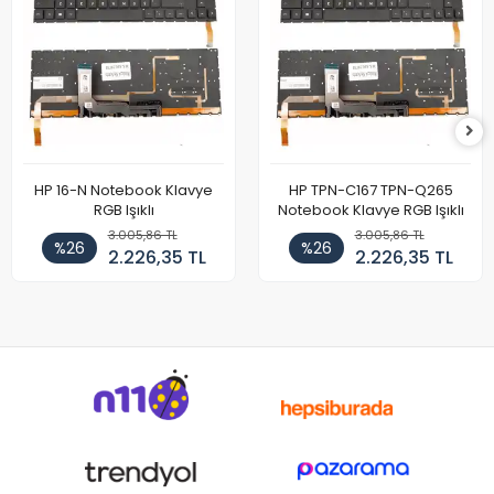
HP 16-N Notebook Klavye
HP TPN-C167 TPN-Q265
RGB Işıklı
Notebook Klavye RGB Işıklı
3.005,86 TL
3.005,86 TL
%26
%26
2.226,35 TL
2.226,35 TL