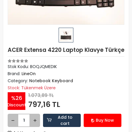
ACER Extensa 4220 Laptop Klavye Türkçe
Stok Kodu: BOQJQMEDIK
Brand:
LineOn
Category:
Notebook Keyboard
Stock: Tükenmek Üzere
1.073,89 TL
%26
797,16 TL
Discount
Add to
Buy Now
cart