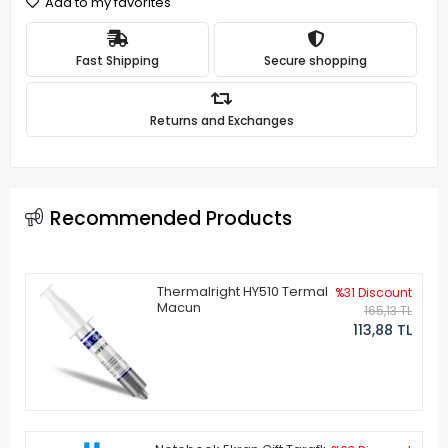
Add to my favorites
Fast Shipping
Secure shopping
Returns and Exchanges
Recommended Products
Thermalright HY510 Termal
%31 Discount
Macun
165,13 TL
113,88 TL