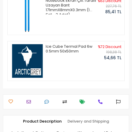
Notebook Ekran Çift Taraflı
%63 Discount
Uzayan Bant
227,76 TL
171mmX8mmX0.3mm (1
85,41 TL
Set - 2 Adet)
Ice Cube Termal Pad 6w
%72 Discount
0.5mm 50x50mm
198,38 TL
54,66 TL
Product Description
Delivery and Shipping