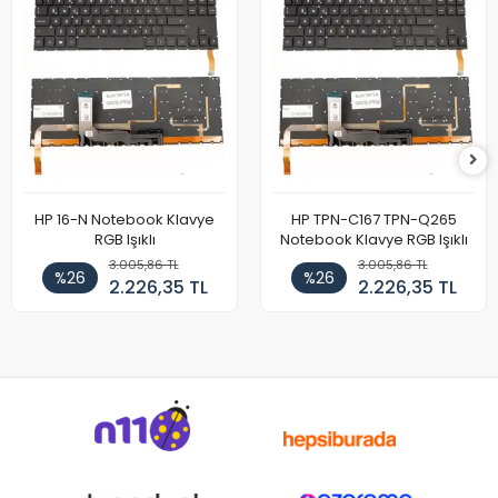
HP 16-N Notebook Klavye
HP TPN-C167 TPN-Q265
RGB Işıklı
Notebook Klavye RGB Işıklı
3.005,86 TL
3.005,86 TL
%26
%26
2.226,35 TL
2.226,35 TL