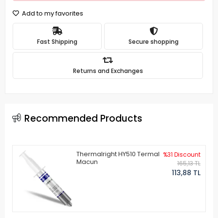
Add to my favorites
Fast Shipping
Secure shopping
Returns and Exchanges
Recommended Products
Thermalright HY510 Termal
%31 Discount
Macun
165,13 TL
113,88 TL