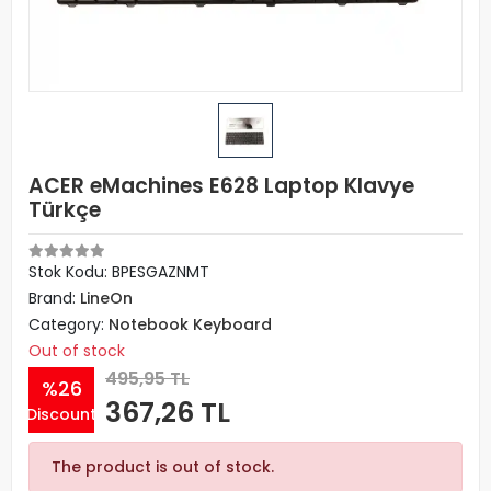
ACER eMachines E628 Laptop Klavye
Türkçe
Stok Kodu: BPESGAZNMT
Brand:
LineOn
Category:
Notebook Keyboard
Out of stock
495,95 TL
%26
367,26 TL
Discount
The product is out of stock.