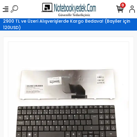
0
2900 TL ve Üzeri Alışverişlerde Kargo Bedava! (Bayiler için
120USD)