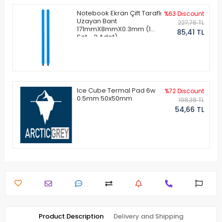
Notebook Ekran Çift Taraflı
%63 Discount
Uzayan Bant
227,76 TL
171mmX8mmX0.3mm (1
85,41 TL
Set - 2 Adet)
Ice Cube Termal Pad 6w
%72 Discount
0.5mm 50x50mm
198,38 TL
54,66 TL
Product Description
Delivery and Shipping