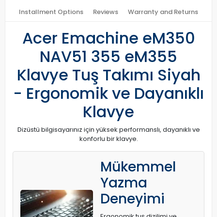
Installment Options
Reviews
Warranty and Returns
Acer Emachine eM350
NAV51 355 eM355
Klavye Tuş Takımı Siyah
- Ergonomik ve Dayanıklı
Klavye
Dizüstü bilgisayarınız için yüksek performanslı, dayanıklı ve
konforlu bir klavye.
Mükemmel
Yazma
Deneyimi
Ergonomik tuş dizilimi ve