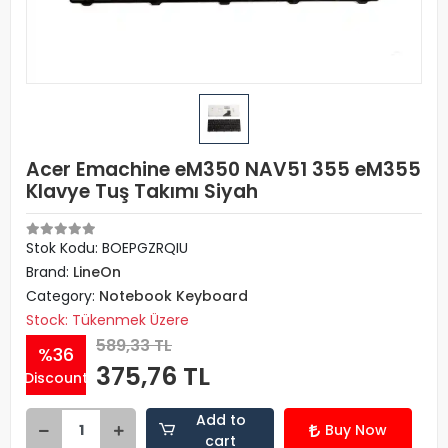
Acer Emachine eM350 NAV51 355 eM355
Klavye Tuş Takımı Siyah
Stok Kodu: BOEPGZRQIU
Brand:
LineOn
Category:
Notebook Keyboard
Stock: Tükenmek Üzere
589,33 TL
%36
375,76 TL
Discount
Add to
Buy Now
cart