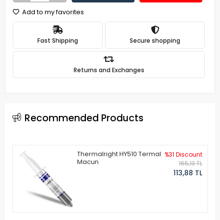
Add to my favorites
Fast Shipping
Secure shopping
Returns and Exchanges
Recommended Products
Thermalright HY510 Termal
%31 Discount
Macun
165,13 TL
113,88 TL