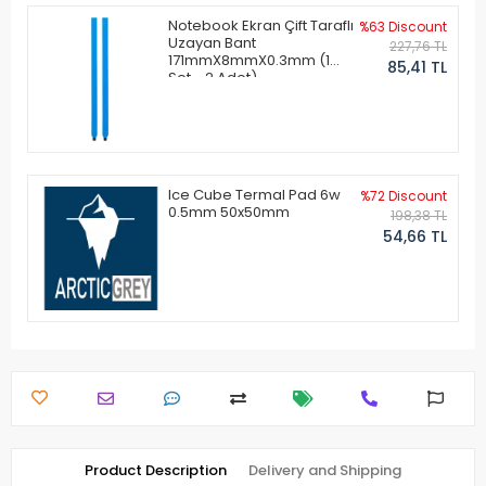
Notebook Ekran Çift Taraflı
%63 Discount
Uzayan Bant
227,76 TL
171mmX8mmX0.3mm (1
85,41 TL
Set - 2 Adet)
Ice Cube Termal Pad 6w
%72 Discount
0.5mm 50x50mm
198,38 TL
54,66 TL
Product Description
Delivery and Shipping