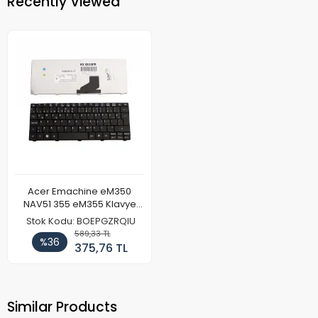
Recently Viewed
Acer Emachine eM350
NAV51 355 eM355 Klavye
Tuş Takımı Siyah
Stok Kodu: BOEPGZRQIU
589,33 TL
%36
375,76 TL
Similar Products