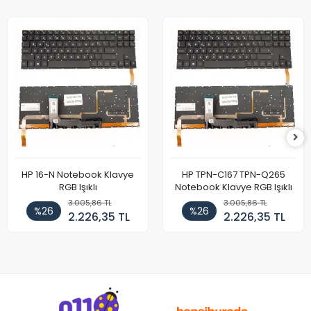
HP 16-N Notebook Klavye
HP TPN-C167 TPN-Q265
RGB Işıklı
Notebook Klavye RGB Işıklı
3.005,86 TL
3.005,86 TL
%26
%26
2.226,35 TL
2.226,35 TL