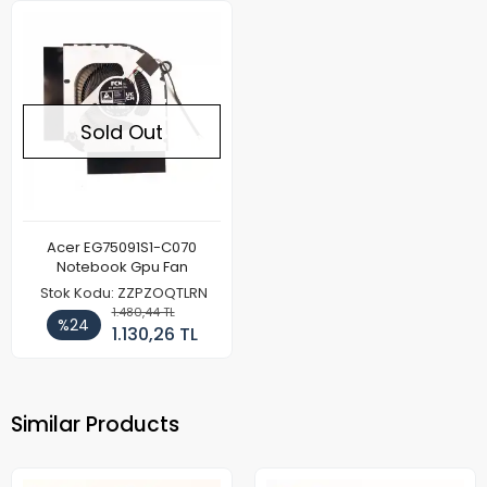
Sold Out
Acer EG75091S1-C070
Notebook Gpu Fan
Stok Kodu: ZZPZOQTLRN
1.480,44 TL
%24
1.130,26 TL
Similar Products