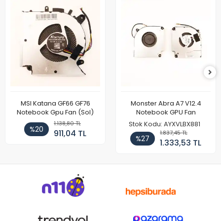
MSI Katana GF66 GF76
Monster Abra A7 V12.4
Notebook Gpu Fan (Sol)
Notebook GPU Fan
1.138,80 TL
Stok Kodu: AYXVLBX881
%20
911,04 TL
1.837,45 TL
%27
1.333,53 TL