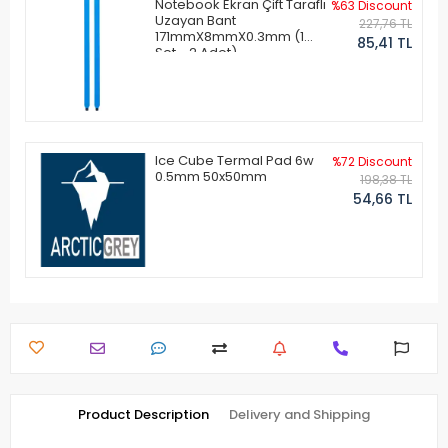
Notebook Ekran Çift Taraflı
%63 Discount
Uzayan Bant
227,76 TL
171mmX8mmX0.3mm (1
85,41 TL
Set - 2 Adet)
Ice Cube Termal Pad 6w
%72 Discount
0.5mm 50x50mm
198,38 TL
54,66 TL
Product Description
Delivery and Shipping