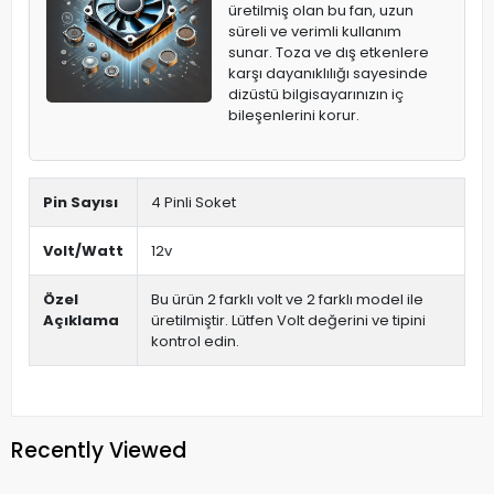
üretilmiş olan bu fan, uzun
süreli ve verimli kullanım
sunar. Toza ve dış etkenlere
karşı dayanıklılığı sayesinde
dizüstü bilgisayarınızın iç
bileşenlerini korur.
Pin Sayısı
4 Pinli Soket
Volt/Watt
12v
Özel
Bu ürün 2 farklı volt ve 2 farklı model ile
Açıklama
üretilmiştir. Lütfen Volt değerini ve tipini
kontrol edin.
Recently Viewed