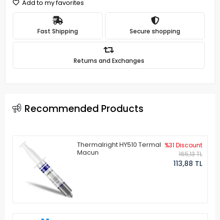
Add to my favorites
Fast Shipping
Secure shopping
Returns and Exchanges
Recommended Products
Thermalright HY510 Termal
%31 Discount
Macun
165,13 TL
113,88 TL