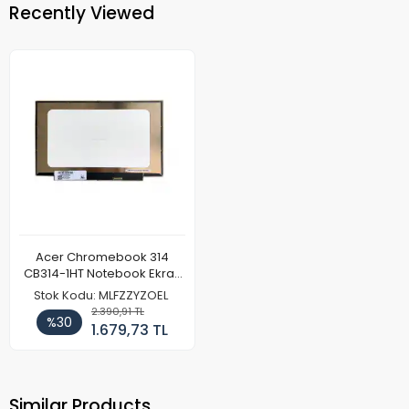
Recently Viewed
Acer Chromebook 314
CB314-1HT Notebook Ekran
Paneli (FullHD)
Stok Kodu: MLFZZYZOEL
2.390,91 TL
%30
1.679,73 TL
Similar Products