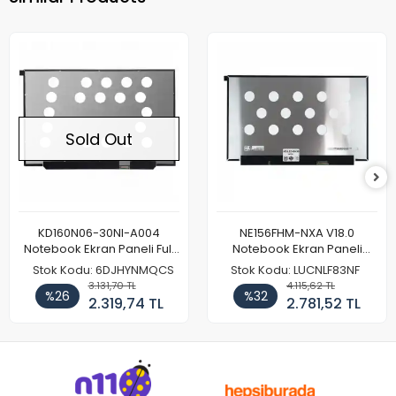
Sold Out
KD160N06-30NI-A004
NE156FHM-NXA V18.0
Notebook Ekran Paneli Full
Notebook Ekran Paneli
HD
144Hz
Stok Kodu: 6DJHYNMQCS
Stok Kodu: LUCNLF83NF
3.131,70 TL
4.115,62 TL
%26
%32
2.319,74 TL
2.781,52 TL