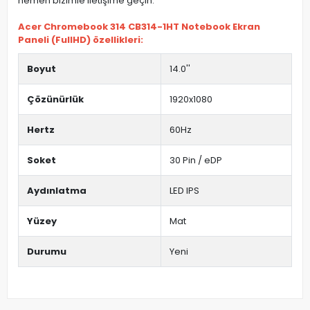
hemen bizimle iletişime geçin.
Acer Chromebook 314 CB314-1HT Notebook Ekran
Paneli (FullHD) özellikleri:
Boyut
14.0''
Çözünürlük
1920x1080
Hertz
60Hz
Soket
30 Pin / eDP
Aydınlatma
LED IPS
Yüzey
Mat
Durumu
Yeni