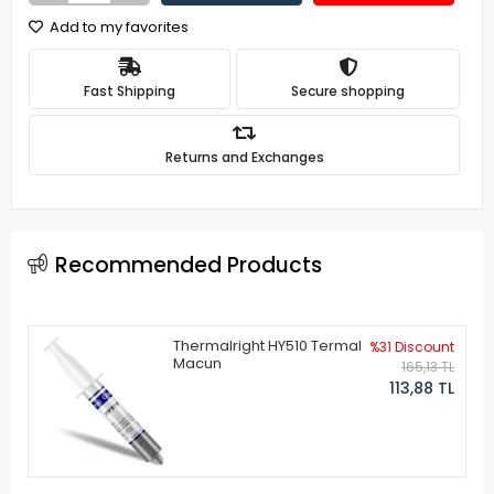
Add to my favorites
Fast Shipping
Secure shopping
Returns and Exchanges
Recommended Products
Thermalright HY510 Termal
%31 Discount
Macun
165,13 TL
113,88 TL