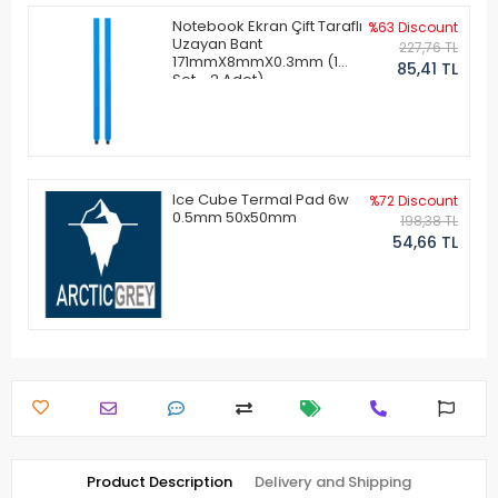
Notebook Ekran Çift Taraflı
%63 Discount
Uzayan Bant
227,76 TL
171mmX8mmX0.3mm (1
85,41 TL
Set - 2 Adet)
Ice Cube Termal Pad 6w
%72 Discount
0.5mm 50x50mm
198,38 TL
54,66 TL
Product Description
Delivery and Shipping