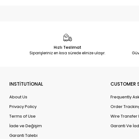
Hızlı Teslimat
Siparişleriniz en kısa sürede elinize ulaşır.
Güv
INSTİTUTİONAL
CUSTOMER S
About Us
Frequently As
Privacy Policy
Order Trackin
Terms of Use
Wire Transfer 
İade ve Değişim
Garanti Ve İad
Garanti Talebi