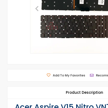
Add To My Favorites
Recom
Product Description
Acer Aspire V15 Nitro V