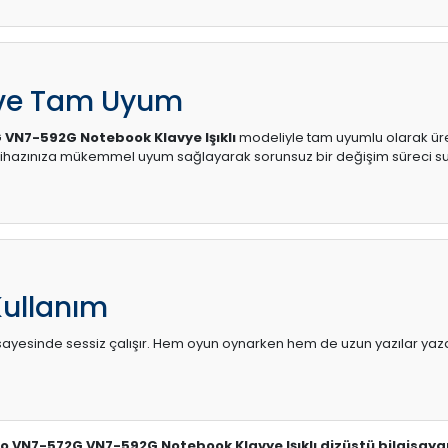
 ve Tam Uyum
G VN7-592G Notebook Klavye Işıklı
modeliyle tam uyumlu olarak üreti
 Cihazınıza mükemmel uyum sağlayarak sorunsuz bir değişim süreci s
Kullanım
sı sayesinde sessiz çalışır. Hem oyun oynarken hem de uzun yazılar yaza
tro VN7-572G VN7-592G Notebook Klavye Işıklı dizüstü bilgisaya