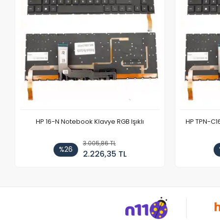
HP 16-N Notebook Klavye RGB Işıklı
HP TPN-C1
3.005,86 TL
%26
2.226,35 TL