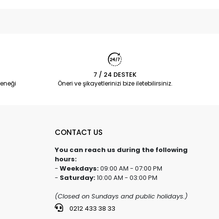
7 / 24 DESTEK
eneği
Öneri ve şikayetlerinizi bize iletebilirsiniz.
CONTACT US
You can reach us during the following
hours:
-
Weekdays:
09:00 AM - 07:00 PM
-
Saturday:
10:00 AM - 03:00 PM
(Closed on Sundays and public holidays.)
0212 433 38 33