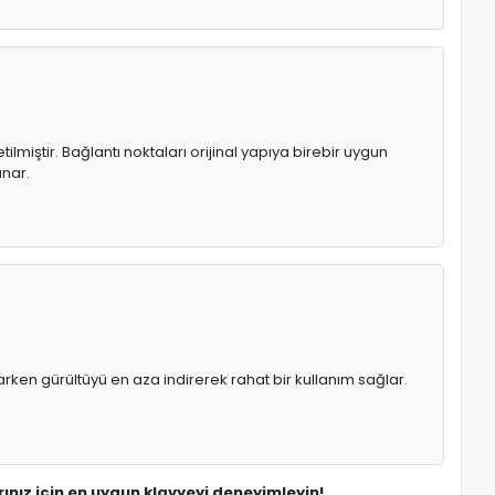
lmiştir. Bağlantı noktaları orijinal yapıya birebir uygun
unar.
rken gürültüyü en aza indirerek rahat bir kullanım sağlar.
rınız için en uygun klavyeyi deneyimleyin!