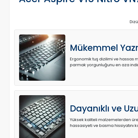
Dizü
Mükemmel Yaz
Ergonomik tuş dizilimi ve hassas me
parmak yorgunluğunu en aza indir
Dayanıklı ve U
Yüksek kaliteli malzemelerden üret
hassasiyeti ve basma hissiyatını k