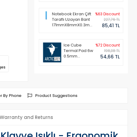
Notebook Ekran Çift
%63 Discount
Taraflı Uzayan Bant
227,76 TL
171mmX8mmX0.3mm
85,41 TL
(1 Set - 2 Adet)
Ice Cube
%72 Discount
Termal Pad 6w
198,38 TL
0.5mm
54,66 TL
50x50mm
ges
r By Phone
Product Suggestions
Warranty and Returns
lavye Işıklı - Ergonomik