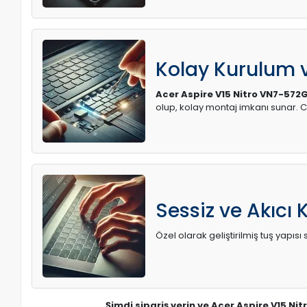
Kolay Kurulum
Acer Aspire V15 Nitro VN7-572
olup, kolay montaj imkanı sunar.
Sessiz ve Akıcı 
Özel olarak geliştirilmiş tuş yapı
Şimdi sipariş verin ve Acer Aspire V15 Ni