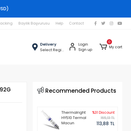
USD)
racking
Bayilik Başvurusu
Help
Contact
0
Delivery
Login
My cart
Select Region
Sign up
592G
Recommended Products
Thermalright
%31 Discount
HY510 Termal
165,13 TL
Macun
113,88 TL