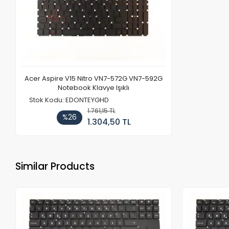
Acer Aspire V15 Nitro VN7-572G VN7-592G
Notebook Klavye Işıklı
Stok Kodu: EDONTEYGHD
1.761,15 TL
%26
1.304,50 TL
Similar Products