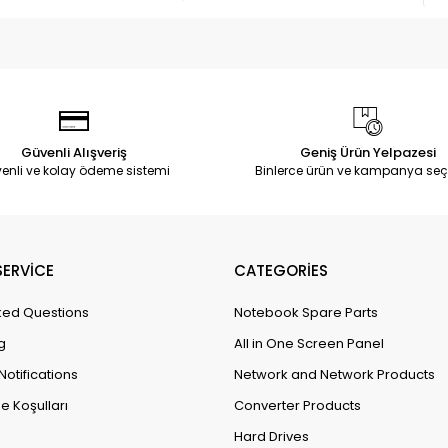
Güvenli Alışveriş
Geniş Ürün Yelpazesi
enli ve kolay ödeme sistemi
Binlerce ürün ve kampanya seç
ERVİCE
CATEGORİES
ked Questions
Notebook Spare Parts
g
All in One Screen Panel
Notifications
Network and Network Products
e Koşulları
Converter Products
Hard Drives