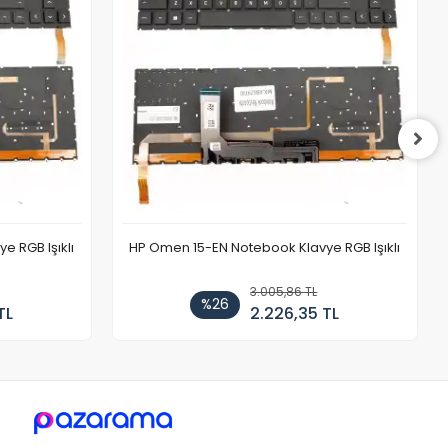
 RGB Işıklı
HP Omen 15-EN Notebook Klavye RGB Işıklı
3.005,86 TL
%26
TL
2.226,35 TL