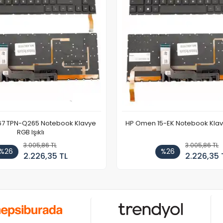
67 TPN-Q265 Notebook Klavye
HP Omen 15-EK Notebook Klavye
RGB Işıklı
3.005,86 TL
3.005,86 TL
%26
%26
2.226,35 TL
2.226,35 