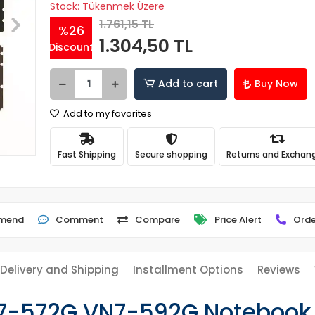
Stock: Tükenmek Üzere
1.761,15 TL
%26
1.304,50 TL
Discount
Add to cart
Buy Now
Add to my favorites
Fast Shipping
Secure shopping
Returns and Exchan
mend
Comment
Compare
Price Alert
Orde
Delivery and Shipping
Installment Options
Reviews
N7-572G VN7-592G Notebook K