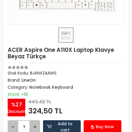
ACER Aspire One A110X Laptop Klavye
Beyaz Türkçe
Stok Kodu: BJXNXZAAWS
Brand:
LineOn
Category:
Notebook Keyboard
Stock: +18
443,42 TL
%27
324,50 TL
Discount
Add to
Buy Now
cart