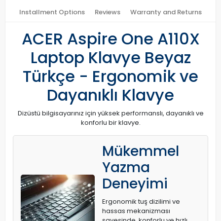
Installment Options
Reviews
Warranty and Returns
ACER Aspire One A110X
Laptop Klavye Beyaz
Türkçe - Ergonomik ve
Dayanıklı Klavye
Dizüstü bilgisayarınız için yüksek performanslı, dayanıklı ve
konforlu bir klavye.
Mükemmel
Yazma
Deneyimi
Ergonomik tuş dizilimi ve
hassas mekanizması
sayesinde, konforlu ve hızlı