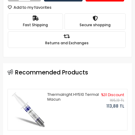
Add to my favorites
Fast Shipping
Secure shopping
Returns and Exchanges
Recommended Products
Thermalright HY510 Termal
%31 Discount
Macun
165,13 TL
113,88 TL