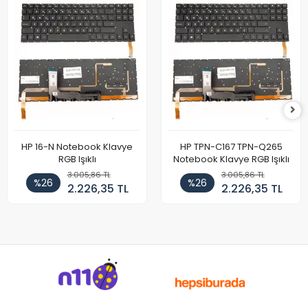
HP 16-N Notebook Klavye
HP TPN-C167 TPN-Q265
RGB Işıklı
Notebook Klavye RGB Işıklı
3.005,86 TL
3.005,86 TL
%26
%26
2.226,35 TL
2.226,35 TL