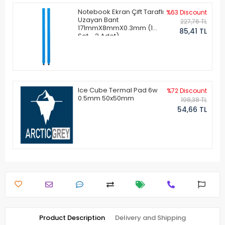
Notebook Ekran Çift Taraflı
%63 Discount
Uzayan Bant
227,76 TL
171mmX8mmX0.3mm (1
85,41 TL
Set - 2 Adet)
Ice Cube Termal Pad 6w
%72 Discount
0.5mm 50x50mm
198,38 TL
54,66 TL
Product Description
Delivery and Shipping