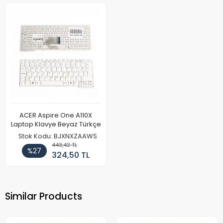
ACER Aspire One A110X
Laptop Klavye Beyaz Türkçe
Stok Kodu: BJXNXZAAWS
443,42 TL
%27
324,50 TL
Similar Products