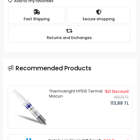
Add to my favorites
Fast Shipping
Secure shopping
Returns and Exchanges
Recommended Products
Thermalright HY510 Termal
%31 Discount
Macun
165,13 TL
113,88 TL