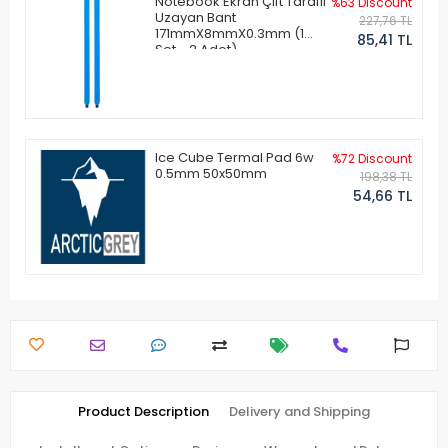
Notebook Ekran Çift Taraflı
%63 Discount
Uzayan Bant
227,76 TL
171mmX8mmX0.3mm (1
85,41 TL
Set - 2 Adet)
Ice Cube Termal Pad 6w
%72 Discount
0.5mm 50x50mm
198,38 TL
54,66 TL
Product Description
Delivery and Shipping