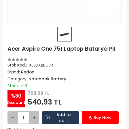
Acer Aspire One 751 Laptop Batarya Pil
Stok Kodu: KLJDXBBCJR
Brand:
Redox
Category:
Notebook Battery
Stock: +18
768,69 TL
%30
540,93 TL
Discount
Add to
Buy Now
cart