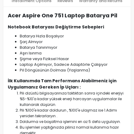
Installment Options
Reviews
Warranty and Returns
Acer Aspire One 751 Laptop Batarya Pil
Notebook Bataryası Değiştirme Sebepleri
Batarya Hızla Boşalıyor
Şarj Almıyor
Batarya Tanınmıyor
Aşırı Isınma
Şişme veya Fiziksel Hasar
Laptop Açılmıyor, Sadece Adaptörle Çalışıyor
Pil Döngüsünün Dolması (Yaşlanma)
İlk Kullanımda Tam Performans Alabilmeniz için
Uygulamanız Gereken İp Uçları :
Pili dizüstü bilgisayarınıza taktıktan sonra içindeki enerjiyi
%5-%10'a kadar yüksek enerji harcayan uygulamalar ile
kullanarak düşürün.
Pili %100'e kadar doldurun , %100'e ulaşmaz ise 1.Adımı
yeniden tekrarlaryın .
Doldurma ve boşaltma işlemini en az 5 defa uygulayın.
Bu işlemleri yaptığınızda piliniz normal kullanıma hazır
demektir.