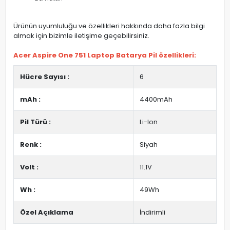
Ürünün uyumluluğu ve özellikleri hakkında daha fazla bilgi
almak için bizimle iletişime geçebilirsiniz.
Acer Aspire One 751 Laptop Batarya Pil özellikleri:
Hücre Sayısı :
6
mAh :
4400mAh
Pil Türü :
Li-Ion
Renk :
Siyah
Volt :
11.1V
Wh :
49Wh
Özel Açıklama
İndirimli