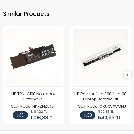
Similar Products
HP TPN-C100 Notebook
HP Pavilion 11-e 000, 11-e100
Batarya Pil
Laptop Batarya Pil
Stok Kodu: NPXZNZLRJI
Stok Kodu: OXUXVXVQNJ
1.164,22 TL
802,85 TL
%13
%33
1.016,38 TL
540,93 TL