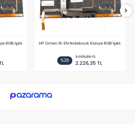
 RGB Işıklı
HP Omen 15-EN Notebook Klavye RGB Işıklı
3.005,86 TL
%26
TL
2.226,35 TL