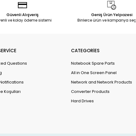
Güvenli Alışveriş
Geniş Ürün Yelpazesi
enli ve kolay ödeme sistemi
Binlerce ürün ve kampanya seç
ERVİCE
CATEGORİES
ked Questions
Notebook Spare Parts
g
All in One Screen Panel
Notifications
Network and Network Products
e Koşulları
Converter Products
Hard Drives