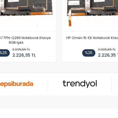
67 TPN-Q265 Notebook Klavye
HP Omen 15-EK Notebook Klavye
RGB Işıklı
3.005,86 TL
3.005,86 TL
%26
%26
2.226,35 TL
2.226,35 