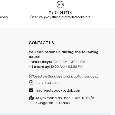
7 / 24 DESTEK
eneği
Öneri ve şikayetlerinizi bize iletebilirsiniz.
CONTACT US
You can reach us during the following
hours:
-
Weekdays:
09:00 AM - 07:00 PM
-
Saturday:
10:00 AM - 03:00 PM
(Closed on Sundays and public holidays.)
0212 433 38 33
info@notebookyedek.com
M.Çakmak Mah. İnönü Cad. N.162/b
Güngören- İSTANBUL