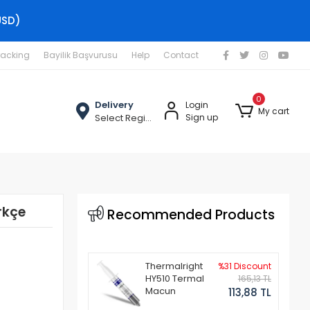
USD)
racking
Bayilik Başvurusu
Help
Contact
0
Delivery
Login
My cart
Select Region
Sign up
rkçe
Recommended Products
Thermalright
%31 Discount
HY510 Termal
165,13 TL
Macun
113,88 TL