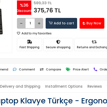
589,33 TL
%36
375,76 TL
Discount
Add to cart
Buy Now
Add to my favorites
Fast Shipping
Secure shopping
Returns and Exchan
mend
Comment
Compare
Price Alert
Orde
Delivery and Shipping
Installment Options
Reviews
ptop Klavye Türkçe - Ergono