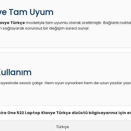
 ve Tam Uyum
lavye Türkçe
modeliyle tam uyumlu olarak üretilmiştir. Bağlantı noktal
sağlayarak sorunsuz bir değişim süreci sunar.
Kullanım
sı sayesinde sessiz çalışır. Hem oyun oynarken hem de uzun yazılar yaza
pire One 522 Laptop Klavye Türkçe dizüstü bilgisayarınız için 
Türkçe