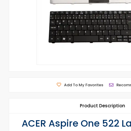
Add To My Favorites
Recom
Product Description
ACER Aspire One 522 La