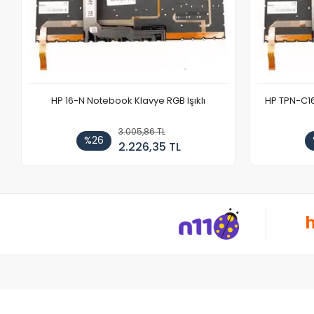
HP 16-N Notebook Klavye RGB Işıklı
HP TPN-C1
3.005,86 TL
%26
2.226,35 TL