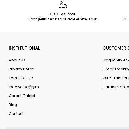
Hızlı Teslimat
Siparişleriniz en kısa sürede elinize ulaşır.
Güv
INSTİTUTİONAL
CUSTOMER S
About Us
Frequently As
Privacy Policy
Order Trackin
Terms of Use
Wire Transfer 
İade ve Değişim
Garanti Ve İad
Garanti Talebi
Blog
Contact