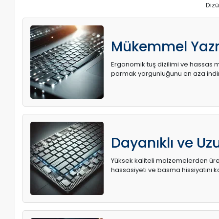
Dizü
Mükemmel Yaz
Ergonomik tuş dizilimi ve hassas me
parmak yorgunluğunu en aza indir
Dayanıklı ve U
Yüksek kaliteli malzemelerden üret
hassasiyeti ve basma hissiyatını k