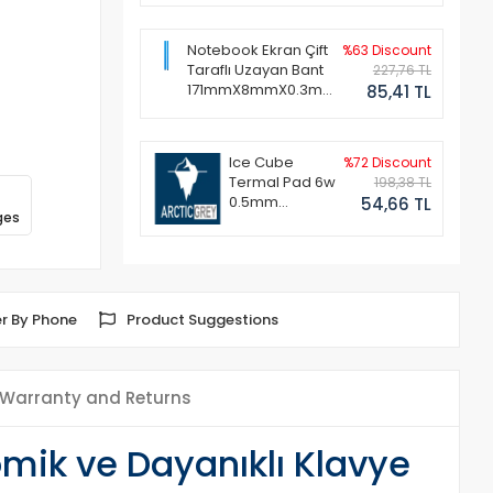
Notebook Ekran Çift
%63 Discount
Taraflı Uzayan Bant
227,76 TL
171mmX8mmX0.3mm
85,41 TL
(1 Set - 2 Adet)
Ice Cube
%72 Discount
Termal Pad 6w
198,38 TL
0.5mm
54,66 TL
ges
50x50mm
r By Phone
Product Suggestions
Warranty and Returns
mik ve Dayanıklı Klavye