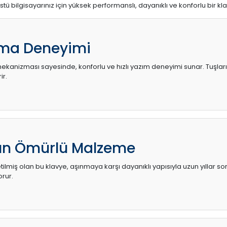
stü bilgisayarınız için yüksek performanslı, dayanıklı ve konforlu bir kl
ma Deneyimi
kanizması sayesinde, konforlu ve hızlı yazım deneyimi sunar. Tuşların d
ir.
zun Ömürlü Malzeme
ilmiş olan bu klavye, aşınmaya karşı dayanıklı yapısıyla uzun yıllar so
orur.