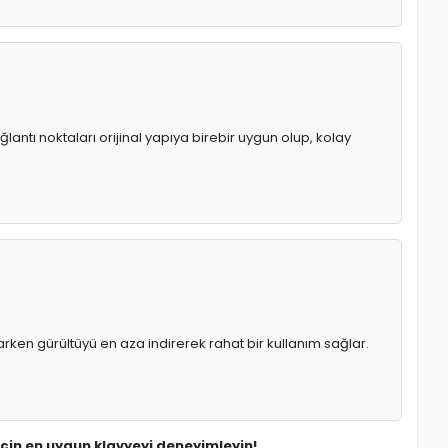
lantı noktaları orijinal yapıya birebir uygun olup, kolay
rken gürültüyü en aza indirerek rahat bir kullanım sağlar.
 için en uygun klavyeyi deneyimleyin!