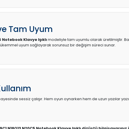
 ve Tam Uyum
 Notebook Klavye Işıklı
modeliyle tam uyumlu olarak üretilmiştir. Bağ
mükemmel uyum sağlayarak sorunsuz bir değişim süreci sunar.
Kullanım
sı sayesinde sessiz çalışır. Hem oyun oynarken hem de uzun yazılar yaza
19C1 N18Q13 N20C5 Notebook Klavye Işıklı dizüstü bilgisayarınız