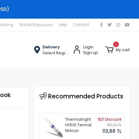
USD)
racking
Bayilik Başvurusu
Help
Contact
0
Delivery
Login
My cart
Select Region
Sign up
book
Recommended Products
Thermalright
%31 Discount
HY510 Termal
165,13 TL
Macun
113,88 TL