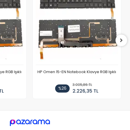
 RGB Işıklı
HP Omen 15-EN Notebook Klavye RGB Işıklı
3.005,86 TL
%26
TL
2.226,35 TL