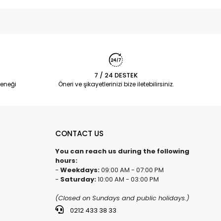
7 / 24 DESTEK
eneği
Öneri ve şikayetlerinizi bize iletebilirsiniz.
CONTACT US
You can reach us during the following
hours:
-
Weekdays:
09:00 AM - 07:00 PM
-
Saturday:
10:00 AM - 03:00 PM
(Closed on Sundays and public holidays.)
0212 433 38 33