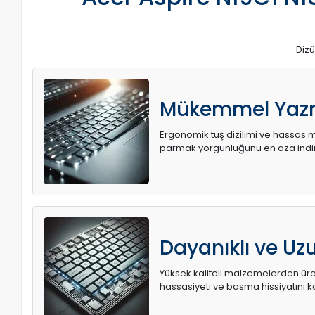
Dizü
Mükemmel Yaz
Ergonomik tuş dizilimi ve hassas me
parmak yorgunluğunu en aza indir
Dayanıklı ve U
Yüksek kaliteli malzemelerden üret
hassasiyeti ve basma hissiyatını k