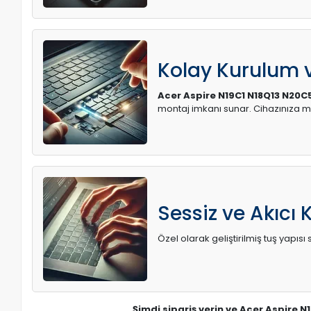
Kolay Kurulum
Acer Aspire N19C1 N18Q13 N20C5
montaj imkanı sunar. Cihazınıza 
Sessiz ve Akıcı 
Özel olarak geliştirilmiş tuş yapı
Şimdi sipariş verin ve Acer Aspire N