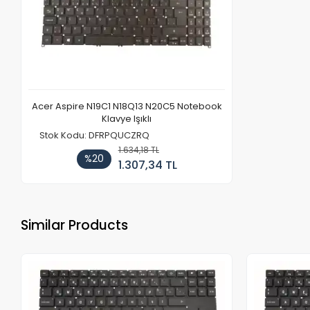
Acer Aspire N19C1 N18Q13 N20C5 Notebook
Klavye Işıklı
Stok Kodu: DFRPQUCZRQ
1.634,18 TL
%20
1.307,34 TL
Similar Products