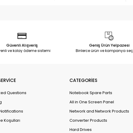
Güvenli Alışveriş
Geniş Ürün Yelpazesi
enli ve kolay ödeme sistemi
Binlerce ürün ve kampanya seç
ERVİCE
CATEGORİES
ked Questions
Notebook Spare Parts
g
All in One Screen Panel
Notifications
Network and Network Products
e Koşulları
Converter Products
Hard Drives