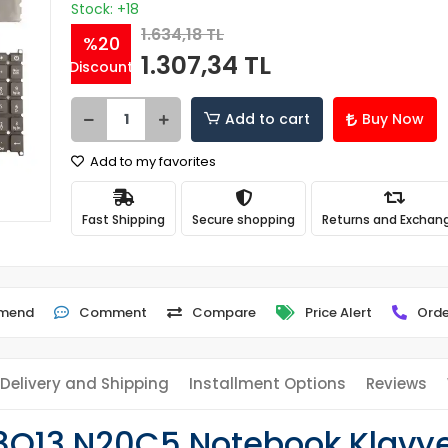
Stock: +18
1.634,18 TL
%20
1.307,34 TL
Discount
Add to cart
Buy Now
Add to my favorites
Fast Shipping
Secure shopping
Returns and Exchan
mend
Comment
Compare
Price Alert
Orde
Delivery and Shipping
Installment Options
Reviews
8Q13 N20C5 Notebook Klavye 