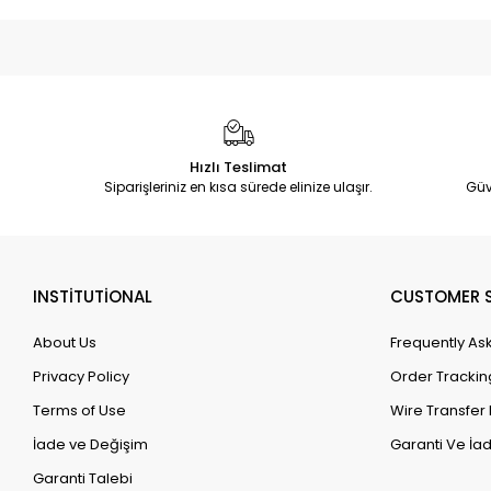
Hızlı Teslimat
Siparişleriniz en kısa sürede elinize ulaşır.
Güv
INSTİTUTİONAL
CUSTOMER S
About Us
Frequently As
Privacy Policy
Order Trackin
Terms of Use
Wire Transfer 
İade ve Değişim
Garanti Ve İad
Garanti Talebi