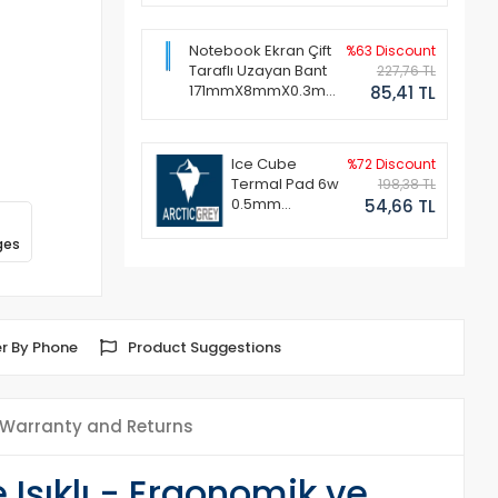
Notebook Ekran Çift
%63 Discount
Taraflı Uzayan Bant
227,76 TL
171mmX8mmX0.3mm
85,41 TL
(1 Set - 2 Adet)
Ice Cube
%72 Discount
Termal Pad 6w
198,38 TL
0.5mm
54,66 TL
50x50mm
ges
r By Phone
Product Suggestions
Warranty and Returns
Işıklı - Ergonomik ve