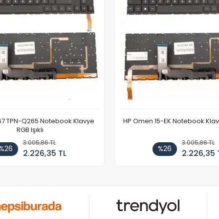
67 TPN-Q265 Notebook Klavye
HP Omen 15-EK Notebook Klavye
RGB Işıklı
3.005,86 TL
3.005,86 TL
%26
%26
2.226,35 TL
2.226,35 