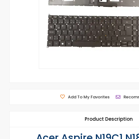
Add To My Favorites
Recom
Product Description
Acer Aspire N19C1 N1