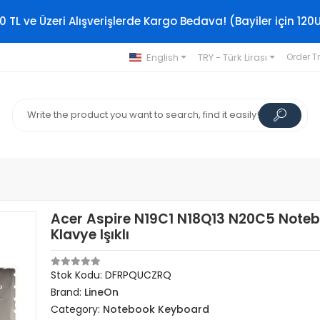
0 TL ve Üzeri Alışverişlerde Kargo Bedava! (Bayiler için 120
English
TRY - Türk Lirası
Order T
Acer Aspire N19C1 N18Q13 N20C5 Note
Klavye Işıklı
Stok Kodu: DFRPQUCZRQ
Brand:
LineOn
Category:
Notebook Keyboard