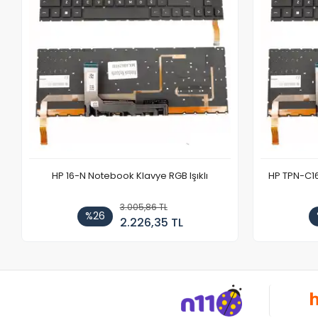
HP 16-N Notebook Klavye RGB Işıklı
HP TPN-C1
3.005,86 TL
%26
2.226,35 TL