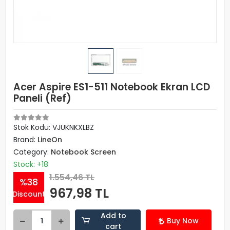
Acer Aspire ES1-511 Notebook Ekran LCD
Paneli (Ref)
Stok Kodu: VJUKNKXLBZ
Brand:
LineOn
Category:
Notebook Screen
Stock: +18
1.554,46 TL
%38
967,98 TL
Discount
Add to
Buy Now
cart