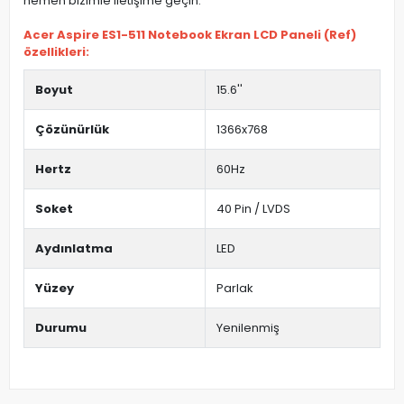
hemen bizimle iletişime geçin.
Acer Aspire ES1-511 Notebook Ekran LCD Paneli (Ref)
özellikleri:
Boyut
15.6''
Çözünürlük
1366x768
Hertz
60Hz
Soket
40 Pin / LVDS
Aydınlatma
LED
Yüzey
Parlak
Durumu
Yenilenmiş