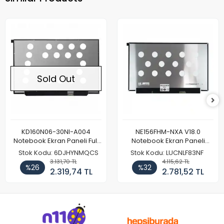
Sold Out
KD160N06-30NI-A004
NE156FHM-NXA V18.0
Notebook Ekran Paneli Full
Notebook Ekran Paneli
HD
144Hz
Stok Kodu: 6DJHYNMQCS
Stok Kodu: LUCNLF83NF
3.131,70 TL
4.115,62 TL
%26
%32
2.319,74 TL
2.781,52 TL