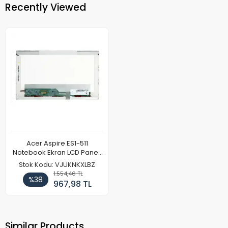
Recently Viewed
Acer Aspire ES1-511
Notebook Ekran LCD Paneli
(Ref)
Stok Kodu: VJUKNKXLBZ
1.554,46 TL
%38
967,98 TL
Similar Products