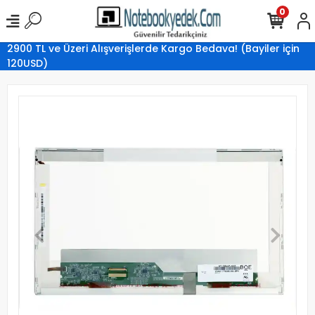
0
2900 TL ve Üzeri Alışverişlerde Kargo Bedava! (Bayiler için
120USD)