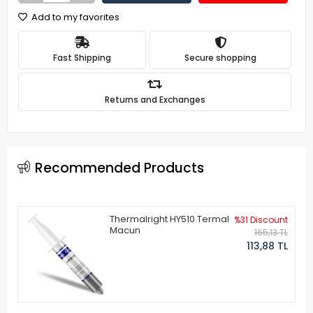
Add to my favorites
Fast Shipping
Secure shopping
Returns and Exchanges
Recommended Products
Thermalright HY510 Termal
%31 Discount
Macun
165,13 TL
113,88 TL