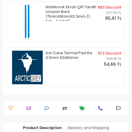
Notebook Ekran Çift Taraflı
%63 Discount
Uzayan Bant
227,76 TL
171mmX8mmX0.3mm (1
85,41 TL
Set - 2 Adet)
Ice Cube Termal Pad 6w
%72 Discount
0.5mm 50x50mm
198,38 TL
54,66 TL
Product Description
Delivery and Shipping