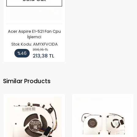
Acer Aspire E1-521 Fan Cpu
İşlemci
Stok Kodu: AMYXFVCIDA
396,16 TL
%46
213,38 TL
Similar Products