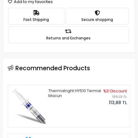
Add to my favorites
Fast Shipping
Secure shopping
Returns and Exchanges
Recommended Products
Thermalright HY510 Termal
%31 Discount
Macun
165,13 TL
113,88 TL