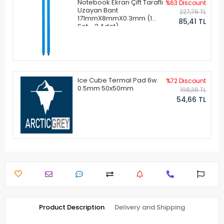
Notebook Ekran Çift Taraflı
%63 Discount
Uzayan Bant
227,76 TL
171mmX8mmX0.3mm (1
85,41 TL
Set - 2 Adet)
Ice Cube Termal Pad 6w
%72 Discount
0.5mm 50x50mm
198,38 TL
54,66 TL
Product Description
Delivery and Shipping