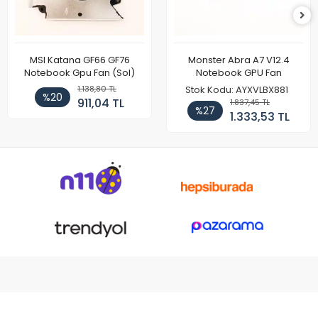
MSI Katana GF66 GF76
Monster Abra A7 V12.4
Notebook Gpu Fan (Sol)
Notebook GPU Fan
1.138,80 TL
Stok Kodu: AYXVLBX881
%20
911,04 TL
1.837,45 TL
%27
1.333,53 TL