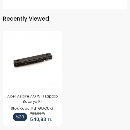
Recently Viewed
Acer Aspire AO751H Laptop
Batarya Pil
Stok Kodu: KLITGQCUKI
768,69 TL
%30
540,93 TL