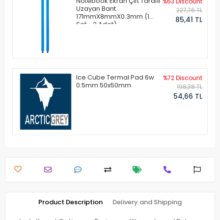
Notebook Ekran Çift Taraflı
%63 Discount
Uzayan Bant
227,76 TL
171mmX8mmX0.3mm (1
85,41 TL
Set - 2 Adet)
Ice Cube Termal Pad 6w
%72 Discount
0.5mm 50x50mm
198,38 TL
54,66 TL
Product Description
Delivery and Shipping