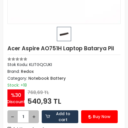
Acer Aspire AO751H Laptop Batarya Pil
Stok Kodu: KLITGQCUKI
Brand:
Redox
Category:
Notebook Battery
Stock: +18
768,69 TL
%30
540,93 TL
Discount
Add to
Buy Now
cart