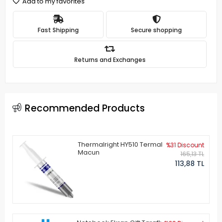
Add to my favorites
Fast Shipping
Secure shopping
Returns and Exchanges
Recommended Products
Thermalright HY510 Termal
%31 Discount
Macun
165,13 TL
113,88 TL