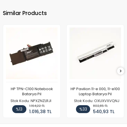
Similar Products
HP TPN-C100 Notebook
HP Pavilion 11-e 000, 11-e100
Batarya Pil
Laptop Batarya Pil
Stok Kodu: NPXZNZLRJI
Stok Kodu: OXUXVXVQNJ
1.164,22 TL
802,85 TL
%13
%33
1.016,38 TL
540,93 TL