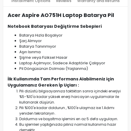
Installment Options
Reviews
Warranty and Returns
Acer Aspire AO751H Laptop Batarya Pil
Notebook Bataryası Değiştirme Sebepleri
Batarya Hızla Boşalıyor
Şarj Almıyor
Batarya Tanınmıyor
Aşırı Isınma
Şişme veya Fiziksel Hasar
Laptop Açılmıyor, Sadece Adaptörle Çalışıyor
Pil Döngüsünün Dolması (Yaşlanma)
İlk Kullanımda Tam Performans Alabilmeniz için
Uygulamanız Gereken İp Uçları :
Pili dizüstü bilgisayarınıza taktıktan sonra içindeki enerjiyi
%5-%10'a kadar yüksek enerji harcayan uygulamalar ile
kullanarak düşürün.
Pili %100'e kadar doldurun , %100'e ulaşmaz ise 1.Adımı
yeniden tekrarlaryın .
Doldurma ve boşaltma işlemini en az 5 defa uygulayın.
Bu işlemleri yaptığınızda piliniz normal kullanıma hazır
demektir.