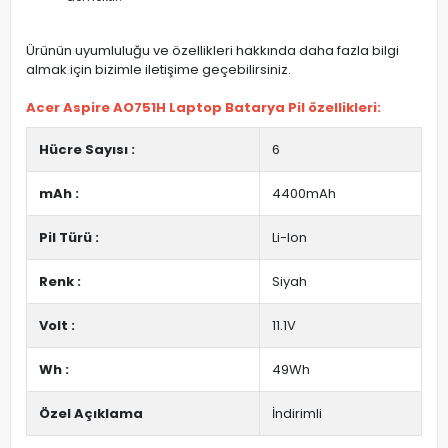
Ürünün uyumluluğu ve özellikleri hakkında daha fazla bilgi
almak için bizimle iletişime geçebilirsiniz.
Acer Aspire AO751H Laptop Batarya Pil özellikleri:
Hücre Sayısı :
6
mAh :
4400mAh
Pil Türü :
Li-Ion
Renk :
Siyah
Volt :
11.1V
Wh :
49Wh
Özel Açıklama
İndirimli