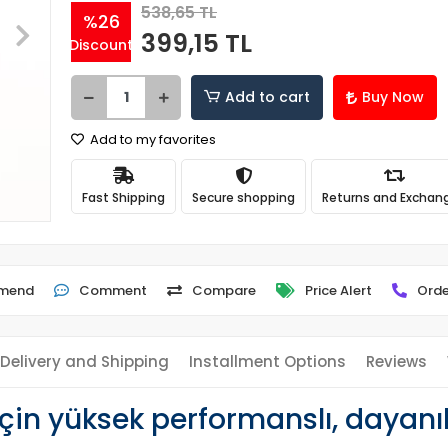
538,65 TL
%26
399,15 TL
Discount
Add to cart
Buy Now
Add to my favorites
Fast Shipping
Secure shopping
Returns and Exchan
mend
Comment
Compare
Price Alert
Orde
Delivery and Shipping
Installment Options
Reviews
için yüksek performanslı, dayanıkl