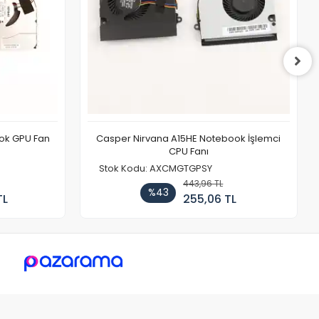
ook GPU Fan
Casper Nirvana A15HE Notebook İşlemci
CPU Fanı
Stok Kodu: AXCMGTGPSY
443,96 TL
%43
TL
255,06 TL