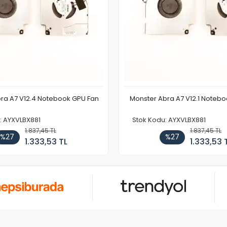
ra A7 V12.4 Notebook GPU Fan
Monster Abra A7 V12.1 Noteb
: AYXVLBX881
Stok Kodu: AYXVLBX881
1.837,45 TL
1.837,45 TL
%27
%27
1.333,53 TL
1.333,53 