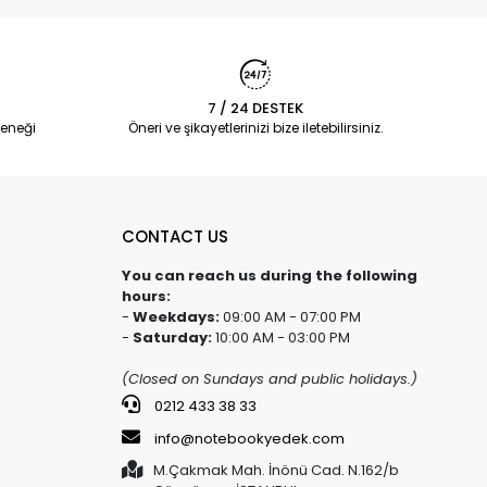
7 / 24 DESTEK
eneği
Öneri ve şikayetlerinizi bize iletebilirsiniz.
CONTACT US
You can reach us during the following
hours:
-
Weekdays:
09:00 AM - 07:00 PM
-
Saturday:
10:00 AM - 03:00 PM
(Closed on Sundays and public holidays.)
0212 433 38 33
info@notebookyedek.com
M.Çakmak Mah. İnönü Cad. N.162/b