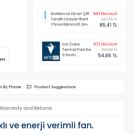
Notebook Ekran Çift
%63 Discount
Taraflı Uzayan Bant
227,76 TL
171mmX8mmX0.3mm
85,41 TL
(1 Set - 2 Adet)
Ice Cube
%72 Discount
Termal Pad 6w
198,38 TL
0.5mm
54,66 TL
ges
50x50mm
r By Phone
Product Suggestions
Warranty and Returns
ı ve enerji verimli fan.