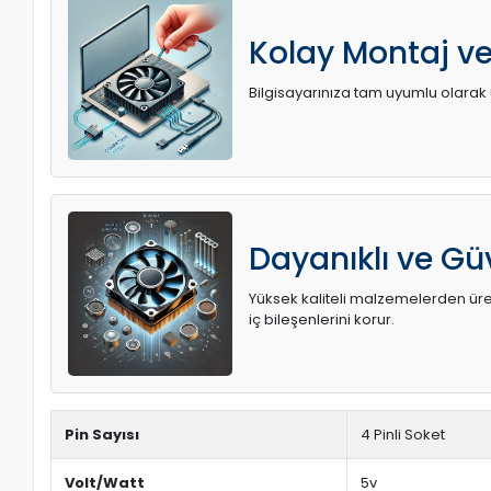
Kolay Montaj v
Bilgisayarınıza tam uyumlu olarak ü
Dayanıklı ve Güv
Yüksek kaliteli malzemelerden üreti
iç bileşenlerini korur.
Pin Sayısı
4 Pinli Soket
Volt/Watt
5v