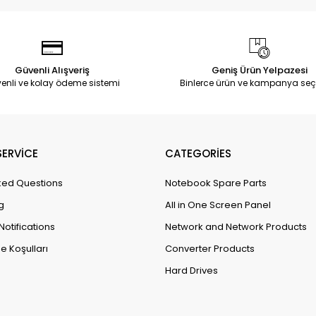
Güvenli Alışveriş
Geniş Ürün Yelpazesi
enli ve kolay ödeme sistemi
Binlerce ürün ve kampanya seç
ERVİCE
CATEGORİES
ked Questions
Notebook Spare Parts
g
All in One Screen Panel
Notifications
Network and Network Products
e Koşulları
Converter Products
Hard Drives