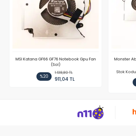
MSI Katana GF66 GF76 Notebook Gpu Fan
Monster Ab
(Sol)
Stok Kodu
1.138,80 TL
%20
911,04 TL