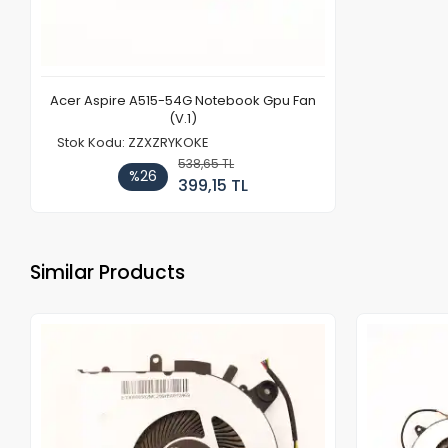
Acer Aspire A515-54G Notebook Gpu Fan
(V.1)
Stok Kodu: ZZXZRYKOKE
538,65 TL
%26
399,15 TL
Similar Products