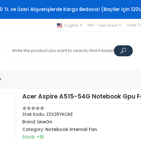
0 TL ve Üzeri Alışverişlerde Kargo Bedava! (Bayiler için 120
English
TRY - Türk Lirası
Order T
n
Acer Aspire A515-54G Notebook Gpu Fa
Stok Kodu: ZZXZRYKOKE
Brand:
LineOn
Category:
Notebook Internal Fan
Stock: +18