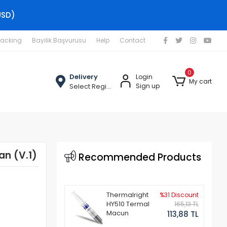
USD)
racking
Bayilik Başvurusu
Help
Contact
0
Delivery
Login
My cart
Select Region
Sign up
n (V.1)
Recommended Products
Thermalright
%31 Discount
HY510 Termal
165,13 TL
Macun
113,88 TL