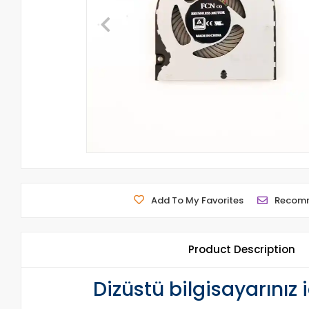
Add To My Favorites
Recom
Product Description
Dizüstü bilgisayarınız 