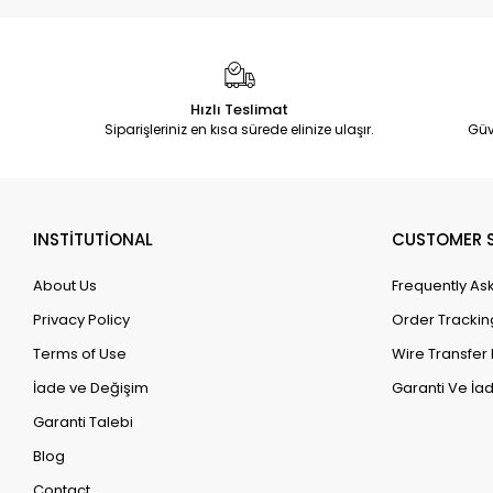
Hızlı Teslimat
Siparişleriniz en kısa sürede elinize ulaşır.
Güv
INSTİTUTİONAL
CUSTOMER S
About Us
Frequently As
Privacy Policy
Order Trackin
Terms of Use
Wire Transfer 
İade ve Değişim
Garanti Ve İad
Garanti Talebi
Blog
Contact