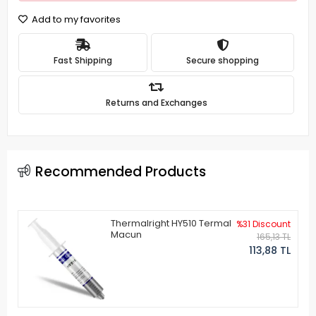
Add to my favorites
Fast Shipping
Secure shopping
Returns and Exchanges
Recommended Products
Thermalright HY510 Termal
%31 Discount
Macun
165,13 TL
113,88 TL