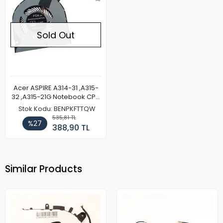
Sold Out
Acer ASPIRE A314-31 ,A315-
32 ,A315-21G Notebook CPU
Fan
Stok Kodu: BENPKFTTQW
535,81 TL
%27
388,90 TL
Similar Products