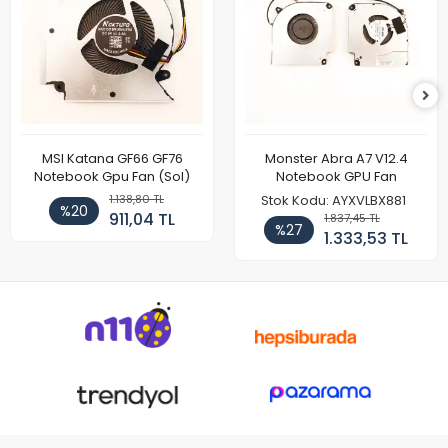
MSI Katana GF66 GF76
Monster Abra A7 V12.4
Notebook Gpu Fan (Sol)
Notebook GPU Fan
1.138,80 TL
Stok Kodu: AYXVLBX881
%20
911,04 TL
1.837,45 TL
%27
1.333,53 TL