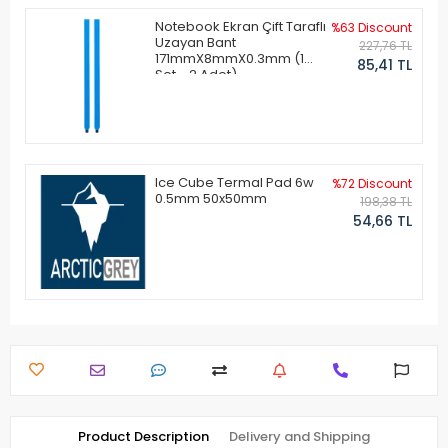
Notebook Ekran Çift Taraflı
%63 Discount
Uzayan Bant
227,76 TL
171mmX8mmX0.3mm (1
85,41 TL
Set - 2 Adet)
Ice Cube Termal Pad 6w
%72 Discount
0.5mm 50x50mm
198,38 TL
54,66 TL
Product Description
Delivery and Shipping