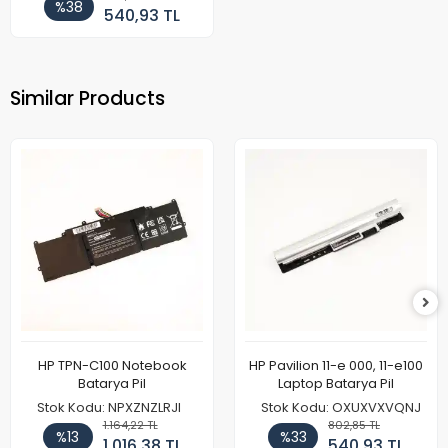
%38
540,93 TL
Similar Products
HP TPN-C100 Notebook
HP Pavilion 11-e 000, 11-e100
Batarya Pil
Laptop Batarya Pil
Stok Kodu: NPXZNZLRJI
Stok Kodu: OXUXVXVQNJ
1.164,22 TL
802,85 TL
%13
%33
1.016,38 TL
540,93 TL