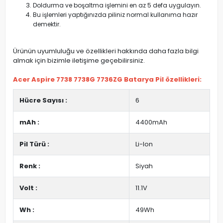
Doldurma ve boşaltma işlemini en az 5 defa uygulayın.
Bu işlemleri yaptığınızda piliniz normal kullanıma hazır
demektir.
Ürünün uyumluluğu ve özellikleri hakkında daha fazla bilgi
almak için bizimle iletişime geçebilirsiniz.
Acer Aspire 7738 7738G 7736ZG Batarya Pil özellikleri:
Hücre Sayısı :
6
mAh :
4400mAh
Pil Türü :
Li-Ion
Renk :
Siyah
Volt :
11.1V
Wh :
49Wh