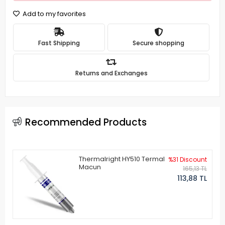
Add to my favorites
Fast Shipping
Secure shopping
Returns and Exchanges
Recommended Products
Thermalright HY510 Termal
%31 Discount
Macun
165,13 TL
113,88 TL