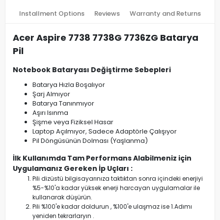
Installment Options
Reviews
Warranty and Returns
Acer Aspire 7738 7738G 7736ZG Batarya
Pil
Notebook Bataryası Değiştirme Sebepleri
Batarya Hızla Boşalıyor
Şarj Almıyor
Batarya Tanınmıyor
Aşırı Isınma
Şişme veya Fiziksel Hasar
Laptop Açılmıyor, Sadece Adaptörle Çalışıyor
Pil Döngüsünün Dolması (Yaşlanma)
İlk Kullanımda Tam Performans Alabilmeniz için
Uygulamanız Gereken İp Uçları :
Pili dizüstü bilgisayarınıza taktıktan sonra içindeki enerjiyi
%5-%10'a kadar yüksek enerji harcayan uygulamalar ile
kullanarak düşürün.
Pili %100'e kadar doldurun , %100'e ulaşmaz ise 1.Adımı
yeniden tekrarlaryın .