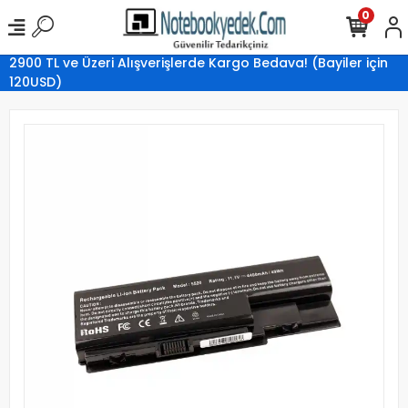
0
2900 TL ve Üzeri Alışverişlerde Kargo Bedava! (Bayiler için
120USD)