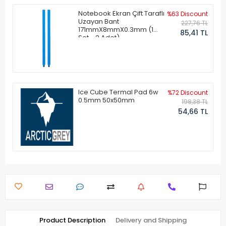
Notebook Ekran Çift Taraflı
%63 Discount
Uzayan Bant
227,76 TL
171mmX8mmX0.3mm (1
85,41 TL
Set - 2 Adet)
Ice Cube Termal Pad 6w
%72 Discount
0.5mm 50x50mm
198,38 TL
54,66 TL
Product Description
Delivery and Shipping