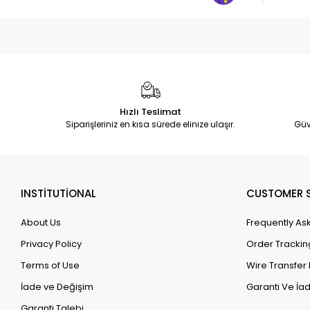
Hızlı Teslimat
Siparişleriniz en kısa sürede elinize ulaşır.
Güv
INSTİTUTİONAL
CUSTOMER S
About Us
Frequently As
Privacy Policy
Order Trackin
Terms of Use
Wire Transfer 
İade ve Değişim
Garanti Ve İad
Garanti Talebi