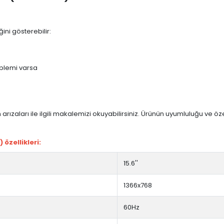
ini gösterebilir:
blemi varsa
arızaları ile ilgili makalemizi okuyabilirsiniz. Ürünün uyumluluğu ve ö
özellikleri:
15.6''
1366x768
60Hz