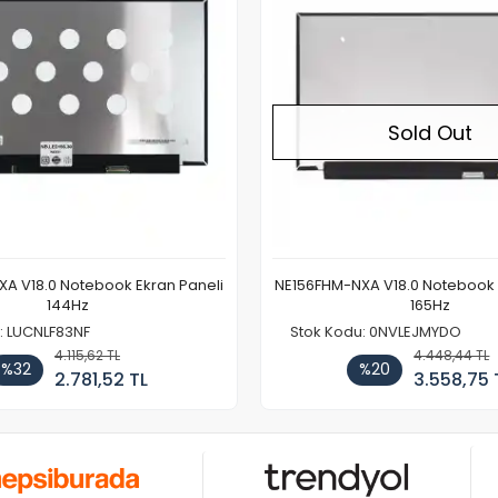
Sold Out
A V18.0 Notebook Ekran Paneli
NE156FHM-NXA V18.0 Notebook 
144Hz
165Hz
: LUCNLF83NF
Stok Kodu: 0NVLEJMYDO
4.115,62 TL
4.448,44 TL
%32
%20
2.781,52 TL
3.558,75 