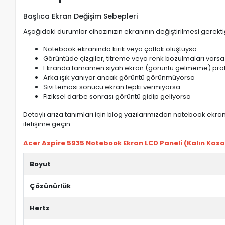
Başlıca Ekran Değişim Sebepleri
Aşağıdaki durumlar cihazınızın ekranının değiştirilmesi gerektiğ
Notebook ekranında kırık veya çatlak oluştuysa
Görüntüde çizgiler, titreme veya renk bozulmaları varsa
Ekranda tamamen siyah ekran (görüntü gelmeme) pro
Arka ışık yanıyor ancak görüntü görünmüyorsa
Sıvı teması sonucu ekran tepki vermiyorsa
Fiziksel darbe sonrası görüntü gidip geliyorsa
Detaylı arıza tanımları için blog yazılarımızdan notebook ekran 
iletişime geçin.
Acer Aspire 5935 Notebook Ekran LCD Paneli (Kalın Kasa) 
Boyut
Çözünürlük
Hertz