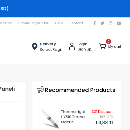
USD)
racking
Bayilik Başvurusu
Help
Contact
0
Delivery
Login
My cart
Select Region
Sign up
Paneli
Recommended Products
Thermalright
%31 Discount
HY510 Termal
165,13 TL
Macun
113,88 TL