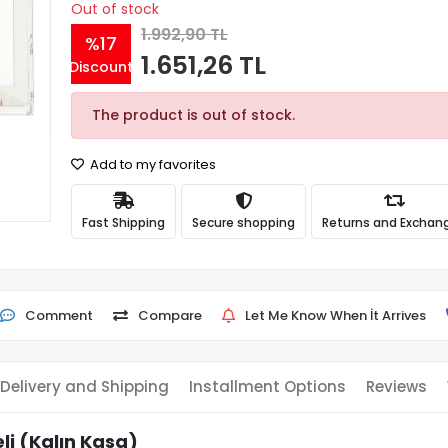
Out of stock
1.992,90 TL
%17
1.651,26 TL
Discount
The product is out of stock.
Add to my favorites
Fast Shipping
Secure shopping
Returns and Exchan
Comment
Compare
Let Me Know When İt Arrives
Delivery and Shipping
Installment Options
Reviews
li (Kalın Kasa)