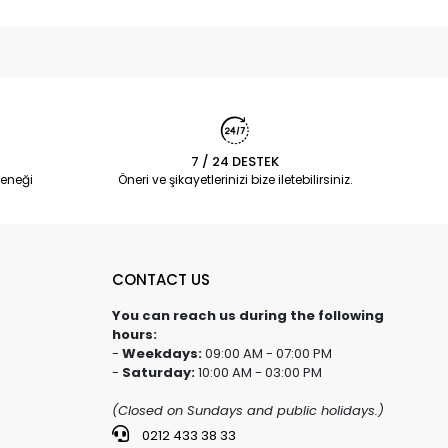
7 / 24 DESTEK
eneği
Öneri ve şikayetlerinizi bize iletebilirsiniz.
CONTACT US
You can reach us during the following
hours:
-
Weekdays:
09:00 AM - 07:00 PM
-
Saturday:
10:00 AM - 03:00 PM
(Closed on Sundays and public holidays.)
0212 433 38 33