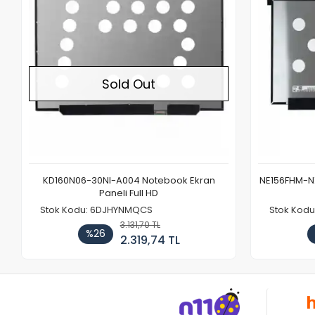
Sold Out
KD160N06-30NI-A004 Notebook Ekran
NE156FHM-NX
Paneli Full HD
Stok Kodu: 6DJHYNMQCS
Stok Kodu
3.131,70 TL
%26
2.319,74 TL