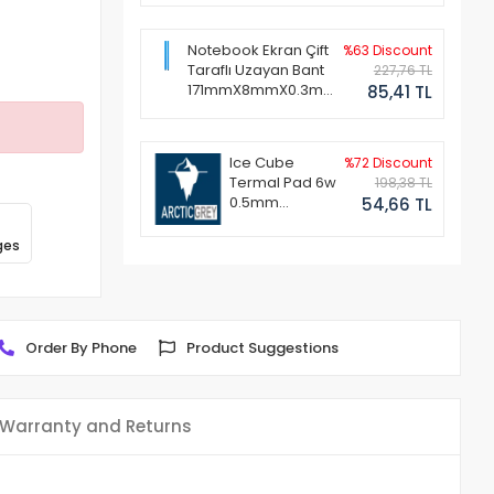
Notebook Ekran Çift
%63 Discount
Taraflı Uzayan Bant
227,76 TL
171mmX8mmX0.3mm
85,41 TL
(1 Set - 2 Adet)
Ice Cube
%72 Discount
Termal Pad 6w
198,38 TL
0.5mm
54,66 TL
50x50mm
ges
Order By Phone
Product Suggestions
Warranty and Returns