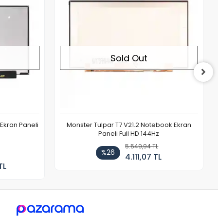
Sold Out
Ekran Paneli
Monster Tulpar T7 V21.2 Notebook Ekran
Paneli Full HD 144Hz
5.549,94 TL
%26
4.111,07 TL
TL