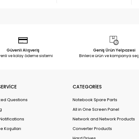
Güvenli Alışveriş
Geniş Ürün Yelpazesi
enli ve kolay ödeme sistemi
Binlerce ürün ve kampanya seç
ERVİCE
CATEGORİES
ked Questions
Notebook Spare Parts
g
All in One Screen Panel
Notifications
Network and Network Products
e Koşulları
Converter Products
Hard Drives