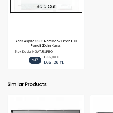
Sold Out
Acer Aspire 5935 Notebook Ekran LCD
Paneli (Kalın Kasa)
Stok Kodu: NGATJSLPBQ
1.992,90 TL
%17
1.651,26 TL
Similar Products
Out of stock