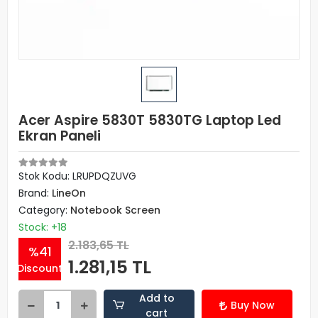
Acer Aspire 5830T 5830TG Laptop Led
Ekran Paneli
Stok Kodu: LRUPDQZUVG
Brand:
LineOn
Category:
Notebook Screen
Stock: +18
2.183,65 TL
%41
1.281,15 TL
Discount
Add to
Buy Now
cart