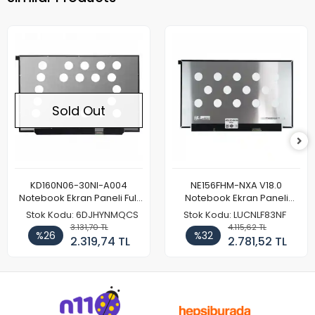
Sold Out
KD160N06-30NI-A004
NE156FHM-NXA V18.0
Notebook Ekran Paneli Full
Notebook Ekran Paneli
HD
144Hz
Stok Kodu: 6DJHYNMQCS
Stok Kodu: LUCNLF83NF
3.131,70 TL
4.115,62 TL
%26
%32
2.319,74 TL
2.781,52 TL