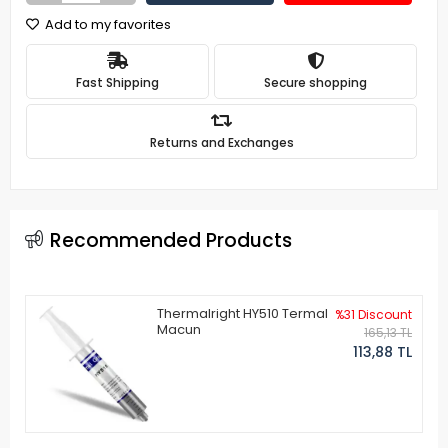
Add to my favorites
Fast Shipping
Secure shopping
Returns and Exchanges
Recommended Products
Thermalright HY510 Termal
%31 Discount
Macun
165,13 TL
113,88 TL