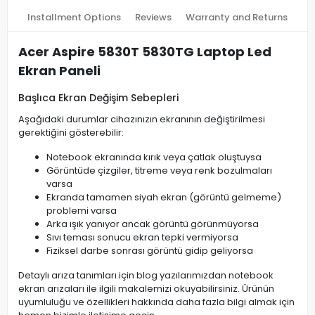
Installment Options
Reviews
Warranty and Returns
Acer Aspire 5830T 5830TG Laptop Led
Ekran Paneli
Başlıca Ekran Değişim Sebepleri
Aşağıdaki durumlar cihazınızın ekranının değiştirilmesi
gerektiğini gösterebilir:
Notebook ekranında kırık veya çatlak oluştuysa
Görüntüde çizgiler, titreme veya renk bozulmaları
varsa
Ekranda tamamen siyah ekran (görüntü gelmeme)
problemi varsa
Arka ışık yanıyor ancak görüntü görünmüyorsa
Sıvı teması sonucu ekran tepki vermiyorsa
Fiziksel darbe sonrası görüntü gidip geliyorsa
Detaylı arıza tanımları için blog yazılarımızdan notebook
ekran arızaları ile ilgili makalemizi okuyabilirsiniz. Ürünün
uyumluluğu ve özellikleri hakkında daha fazla bilgi almak için