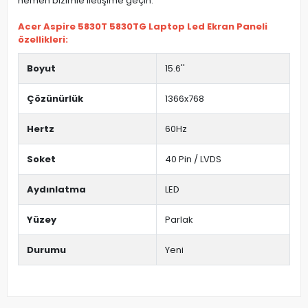
hemen bizimle iletişime geçin.
Acer Aspire 5830T 5830TG Laptop Led Ekran Paneli
özellikleri:
Boyut
15.6''
Çözünürlük
1366x768
Hertz
60Hz
Soket
40 Pin / LVDS
Aydınlatma
LED
Yüzey
Parlak
Durumu
Yeni