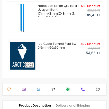
Notebook Ekran Çift Taraflı
%63 Discount
Uzayan Bant
227,76 TL
171mmX8mmX0.3mm (1
85,41 TL
Set - 2 Adet)
Ice Cube Termal Pad 6w
%72 Discount
0.5mm 50x50mm
198,38 TL
54,66 TL
Product Description
Delivery and Shipping