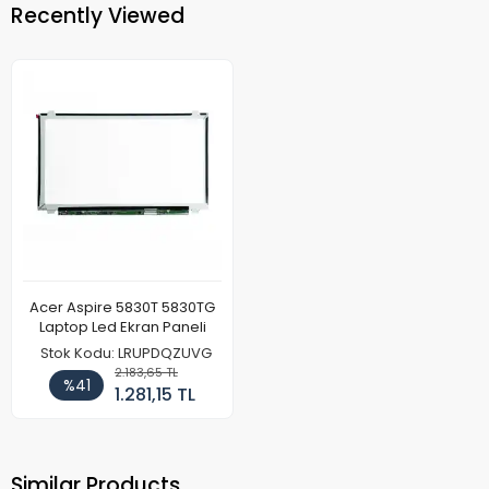
Recently Viewed
Acer Aspire 5830T 5830TG
Laptop Led Ekran Paneli
Stok Kodu: LRUPDQZUVG
2.183,65 TL
%41
1.281,15 TL
Similar Products