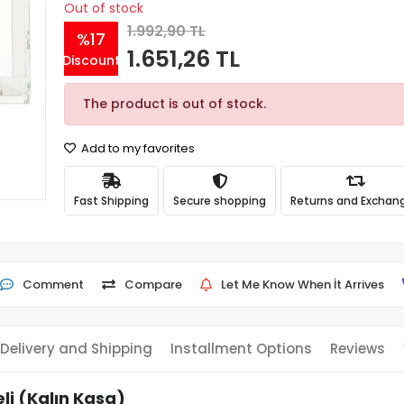
Out of stock
1.992,90 TL
%17
1.651,26 TL
Discount
The product is out of stock.
Add to my favorites
Fast Shipping
Secure shopping
Returns and Exchan
Comment
Compare
Let Me Know When İt Arrives
Delivery and Shipping
Installment Options
Reviews
li (Kalın Kasa)