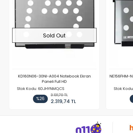
Sold Out
KD160N06-30NI-A004 Notebook Ekran
NE156FHM-NX
Paneli Full HD
Stok Kodu: 6DJHYNMQCS
Stok Kodu
3.131,70 TL
%26
2.319,74 TL