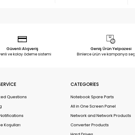
Güvenli Alışveriş
Geniş Ürün Yelpazesi
enli ve kolay ödeme sistemi
Binlerce ürün ve kampanya seç
ERVİCE
CATEGORİES
ked Questions
Notebook Spare Parts
g
All in One Screen Panel
Notifications
Network and Network Products
e Koşulları
Converter Products
Hard Drives