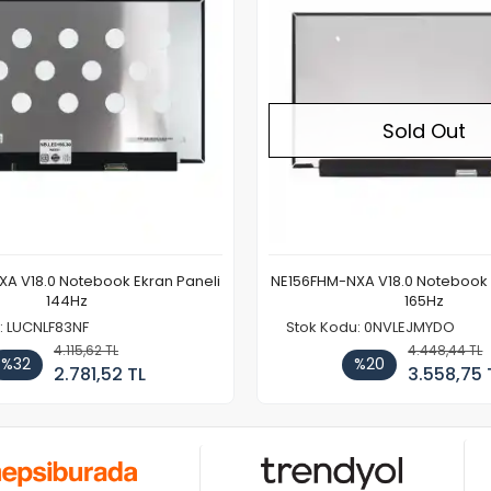
Sold Out
A V18.0 Notebook Ekran Paneli
NE156FHM-NXA V18.0 Notebook 
144Hz
165Hz
: LUCNLF83NF
Stok Kodu: 0NVLEJMYDO
4.115,62 TL
4.448,44 TL
%32
%20
2.781,52 TL
3.558,75 