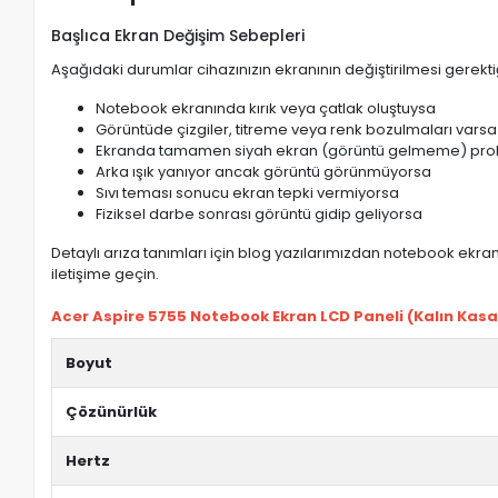
Başlıca Ekran Değişim Sebepleri
Aşağıdaki durumlar cihazınızın ekranının değiştirilmesi gerektiğ
Notebook ekranında kırık veya çatlak oluştuysa
Görüntüde çizgiler, titreme veya renk bozulmaları varsa
Ekranda tamamen siyah ekran (görüntü gelmeme) pro
Arka ışık yanıyor ancak görüntü görünmüyorsa
Sıvı teması sonucu ekran tepki vermiyorsa
Fiziksel darbe sonrası görüntü gidip geliyorsa
Detaylı arıza tanımları için blog yazılarımızdan notebook ekran 
iletişime geçin.
Acer Aspire 5755 Notebook Ekran LCD Paneli (Kalın Kasa) 
Boyut
Çözünürlük
Hertz