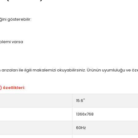
ini gösterebilir:
blemi varsa
arızaları ile ilgili makalemizi okuyabilirsiniz. Ürünün uyumluluğu ve ö
özellikleri:
15.6''
1366x768
60Hz