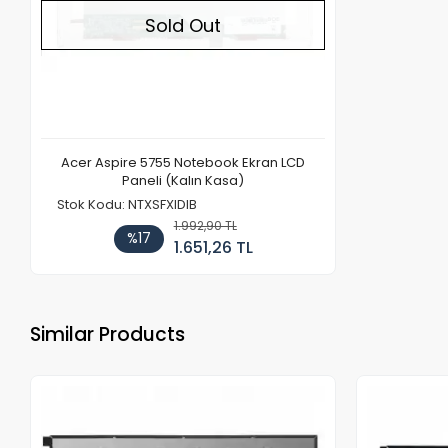
Sold Out
Acer Aspire 5755 Notebook Ekran LCD
Paneli (Kalın Kasa)
Stok Kodu: NTXSFXIDIB
1.992,90 TL
%17
1.651,26 TL
Similar Products
Out of stock