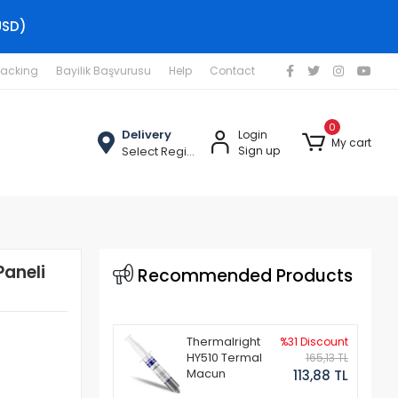
USD)
racking
Bayilik Başvurusu
Help
Contact
0
Delivery
Login
My cart
Select Region
Sign up
Paneli
Recommended Products
Thermalright
%31 Discount
HY510 Termal
165,13 TL
Macun
113,88 TL