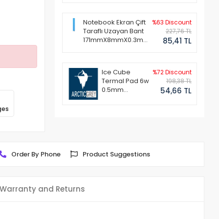
Notebook Ekran Çift
%63 Discount
Taraflı Uzayan Bant
227,76 TL
171mmX8mmX0.3mm
85,41 TL
(1 Set - 2 Adet)
Ice Cube
%72 Discount
Termal Pad 6w
198,38 TL
0.5mm
54,66 TL
50x50mm
ges
Order By Phone
Product Suggestions
Warranty and Returns