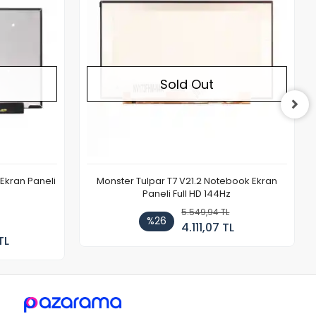
Sold Out
Ekran Paneli
Monster Tulpar T7 V21.2 Notebook Ekran
Paneli Full HD 144Hz
5.549,94 TL
%26
4.111,07 TL
TL