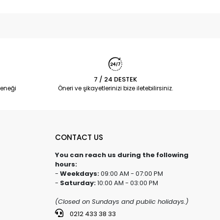
7 / 24 DESTEK
eneği
Öneri ve şikayetlerinizi bize iletebilirsiniz.
CONTACT US
You can reach us during the following
hours:
-
Weekdays:
09:00 AM - 07:00 PM
-
Saturday:
10:00 AM - 03:00 PM
(Closed on Sundays and public holidays.)
0212 433 38 33