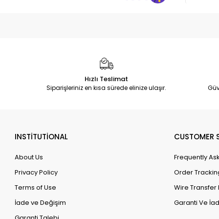
Hızlı Teslimat
Siparişleriniz en kısa sürede elinize ulaşır.
Güv
INSTİTUTİONAL
CUSTOMER S
About Us
Frequently As
Privacy Policy
Order Trackin
Terms of Use
Wire Transfer 
İade ve Değişim
Garanti Ve İad
Garanti Talebi