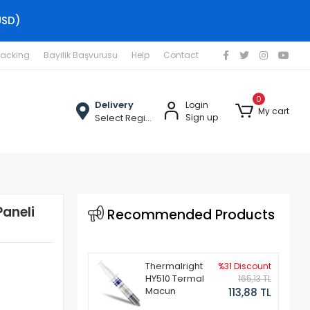
USD)
racking
Bayilik Başvurusu
Help
Contact
0
Delivery
Login
My cart
Select Region
Sign up
aneli
Recommended Products
Thermalright
%31 Discount
HY510 Termal
165,13 TL
Macun
113,88 TL