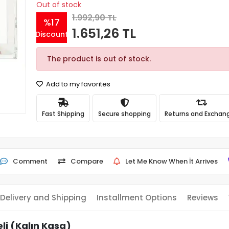
Out of stock
1.992,90 TL
%17
1.651,26 TL
Discount
The product is out of stock.
Add to my favorites
Fast Shipping
Secure shopping
Returns and Exchan
Comment
Compare
Let Me Know When İt Arrives
Delivery and Shipping
Installment Options
Reviews
li (Kalın Kasa)