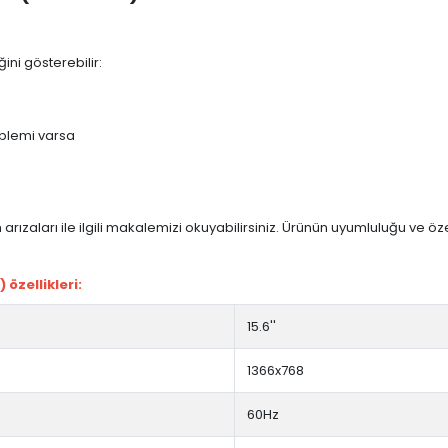
ini gösterebilir:
blemi varsa
arızaları ile ilgili makalemizi okuyabilirsiniz. Ürünün uyumluluğu ve ö
özellikleri:
15.6''
1366x768
60Hz