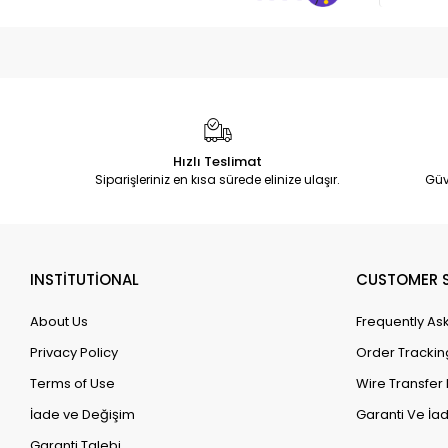
Hızlı Teslimat
Siparişleriniz en kısa sürede elinize ulaşır.
Güv
INSTİTUTİONAL
CUSTOMER S
About Us
Frequently As
Privacy Policy
Order Trackin
Terms of Use
Wire Transfer 
İade ve Değişim
Garanti Ve İad
Garanti Talebi