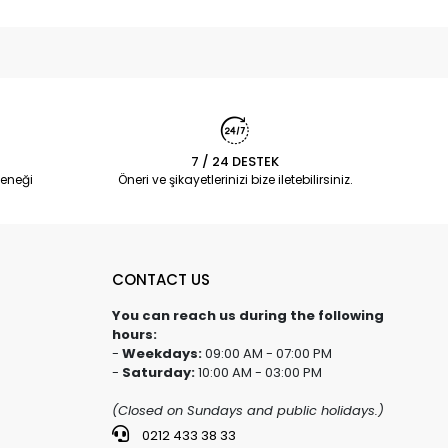
7 / 24 DESTEK
eneği
Öneri ve şikayetlerinizi bize iletebilirsiniz.
CONTACT US
You can reach us during the following
hours:
-
Weekdays:
09:00 AM - 07:00 PM
-
Saturday:
10:00 AM - 03:00 PM
(Closed on Sundays and public holidays.)
0212 433 38 33