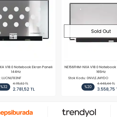
Sold Out
A V18.0 Notebook Ekran Paneli
NE156FHM-NXA V18.0 Notebook 
144Hz
165Hz
: LUCNLF83NF
Stok Kodu: 0NVLEJMYDO
4.115,62 TL
4.448,44 TL
%32
%20
2.781,52 TL
3.558,75 