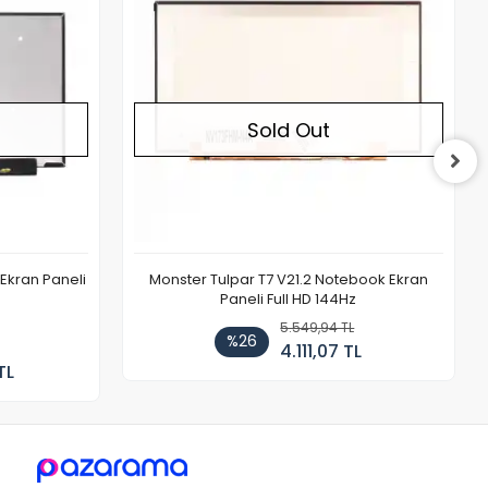
Sold Out
Ekran Paneli
Monster Tulpar T7 V21.2 Notebook Ekran
Paneli Full HD 144Hz
5.549,94 TL
%26
4.111,07 TL
TL