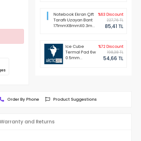
Notebook Ekran Çift
%63 Discount
Taraflı Uzayan Bant
227,76 TL
171mmX8mmX0.3mm
85,41 TL
(1 Set - 2 Adet)
Ice Cube
%72 Discount
Termal Pad 6w
198,38 TL
0.5mm
54,66 TL
50x50mm
ges
Order By Phone
Product Suggestions
Warranty and Returns