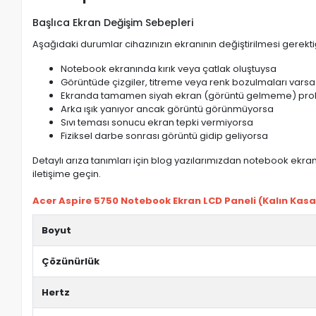
Başlıca Ekran Değişim Sebepleri
Aşağıdaki durumlar cihazınızın ekranının değiştirilmesi gerektiğ
Notebook ekranında kırık veya çatlak oluştuysa
Görüntüde çizgiler, titreme veya renk bozulmaları varsa
Ekranda tamamen siyah ekran (görüntü gelmeme) pro
Arka ışık yanıyor ancak görüntü görünmüyorsa
Sıvı teması sonucu ekran tepki vermiyorsa
Fiziksel darbe sonrası görüntü gidip geliyorsa
Detaylı arıza tanımları için blog yazılarımızdan notebook ekran 
iletişime geçin.
Acer Aspire 5750 Notebook Ekran LCD Paneli (Kalın Kasa) 
Boyut
Çözünürlük
Hertz