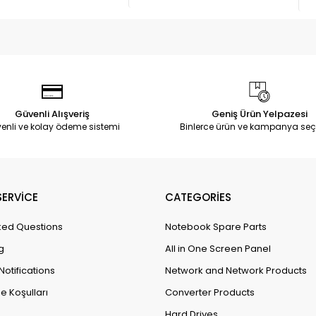
Güvenli Alışveriş
Geniş Ürün Yelpazesi
enli ve kolay ödeme sistemi
Binlerce ürün ve kampanya seç
ERVİCE
CATEGORİES
ked Questions
Notebook Spare Parts
g
All in One Screen Panel
Notifications
Network and Network Products
e Koşulları
Converter Products
Hard Drives