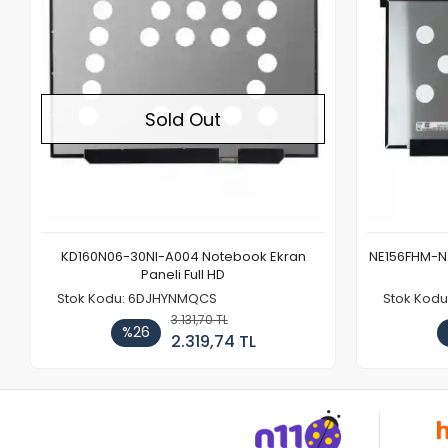
Sold Out
KD160N06-30NI-A004 Notebook Ekran
NE156FHM-NX
Paneli Full HD
Stok Kodu: 6DJHYNMQCS
Stok Kodu
3.131,70 TL
%26
2.319,74 TL