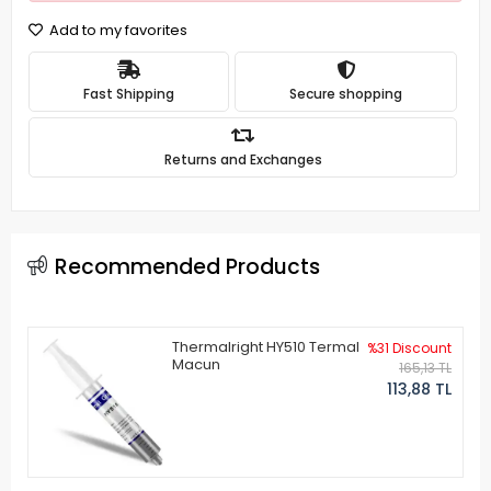
Add to my favorites
Fast Shipping
Secure shopping
Returns and Exchanges
Recommended Products
Thermalright HY510 Termal
%31 Discount
Macun
165,13 TL
113,88 TL