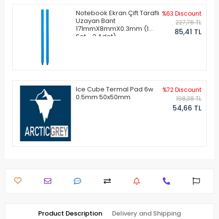
Notebook Ekran Çift Taraflı
%63 Discount
Uzayan Bant
227,76 TL
171mmX8mmX0.3mm (1
85,41 TL
Set - 2 Adet)
Ice Cube Termal Pad 6w
%72 Discount
0.5mm 50x50mm
198,38 TL
54,66 TL
Product Description
Delivery and Shipping