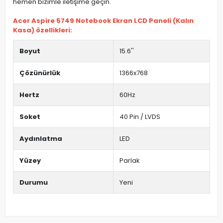
hemen bizimle iletişime geçin.
Acer Aspire 5749 Notebook Ekran LCD Paneli (Kalın
Kasa) özellikleri:
Boyut
15.6''
Çözünürlük
1366x768
Hertz
60Hz
Soket
40 Pin / LVDS
Aydınlatma
LED
Yüzey
Parlak
Durumu
Yeni