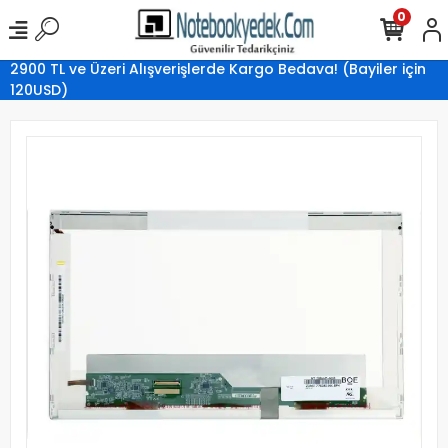
0
2900 TL ve Üzeri Alışverişlerde Kargo Bedava! (Bayiler için
120USD)