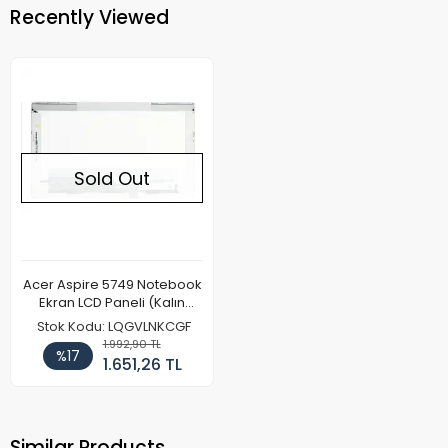
Recently Viewed
Sold Out
Acer Aspire 5749 Notebook
Ekran LCD Paneli (Kalın
Kasa)
Stok Kodu: LQGVLNKCGF
1.992,90 TL
%17
1.651,26 TL
Similar Products