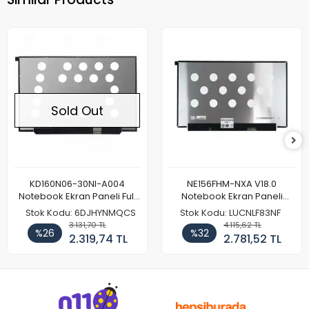
Sold Out
KD160N06-30NI-A004
NE156FHM-NXA V18.0
Notebook Ekran Paneli Full
Notebook Ekran Paneli
HD
144Hz
Stok Kodu: 6DJHYNMQCS
Stok Kodu: LUCNLF83NF
3.131,70 TL
4.115,62 TL
%26
%32
2.319,74 TL
2.781,52 TL