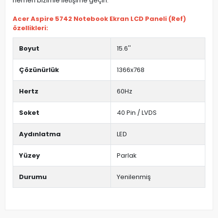
hemen bizimle iletişime geçin.
Acer Aspire 5742 Notebook Ekran LCD Paneli (Ref)
özellikleri:
Boyut
15.6''
Çözünürlük
1366x768
Hertz
60Hz
Soket
40 Pin / LVDS
Aydınlatma
LED
Yüzey
Parlak
Durumu
Yenilenmiş