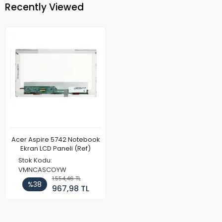
Recently Viewed
Acer Aspire 5742 Notebook
Ekran LCD Paneli (Ref)
Stok Kodu:
VMNCASCOYW
1.554,46 TL
%38
967,98 TL