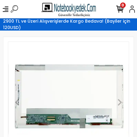
0
2900 TL ve Üzeri Alışverişlerde Kargo Bedava! (Bayiler için
120USD)