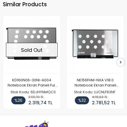
Similar Products
Sold Out
KD160N06-30NI-A004
NE156FHM-NXA V18.0
Notebook Ekran Paneli Full
Notebook Ekran Paneli
HD
144Hz
Stok Kodu: 6DJHYNMQCS
Stok Kodu: LUCNLF83NF
3.131,70 TL
4.115,62 TL
%26
%32
2.319,74 TL
2.781,52 TL