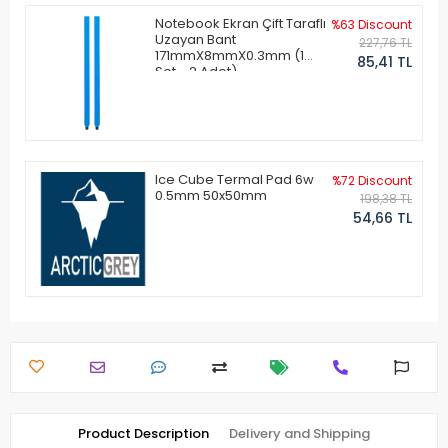
Notebook Ekran Çift Taraflı
%63 Discount
Uzayan Bant
227,76 TL
171mmX8mmX0.3mm (1
85,41 TL
Set - 2 Adet)
Ice Cube Termal Pad 6w
%72 Discount
0.5mm 50x50mm
198,38 TL
54,66 TL
Product Description
Delivery and Shipping