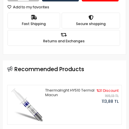
Add to my favorites
Fast Shipping
Secure shopping
Returns and Exchanges
Recommended Products
Thermalright HY510 Termal
%31 Discount
Macun
165,13 TL
113,88 TL