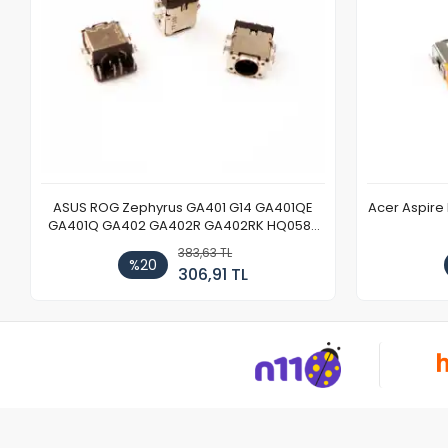
ASUS ROG Zephyrus GA401 G14 GA401QE
Acer Aspire
GA401Q GA402 GA402R GA402RK HQ058T
GA503QR GA503QS GA503QM GA503QE
383,63 TL
GX650 Notebook DC Power Jack Soketi
%20
306,91 TL