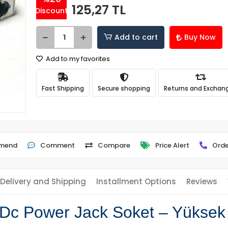
125,27 TL
Discount
Add to cart
Buy Now
Add to my favorites
Fast Shipping
Secure shopping
Returns and Exchan
mend
Comment
Compare
Price Alert
Orde
Delivery and Shipping
Installment Options
Reviews
c Power Jack Soket – Yüksek Ka