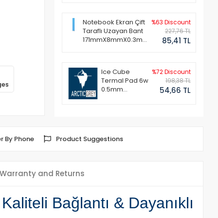
Notebook Ekran Çift
%63 Discount
Taraflı Uzayan Bant
227,76 TL
171mmX8mmX0.3mm
85,41 TL
(1 Set - 2 Adet)
Ice Cube
%72 Discount
Termal Pad 6w
198,38 TL
ges
0.5mm
54,66 TL
50x50mm
r By Phone
Product Suggestions
Warranty and Returns
liteli Bağlantı & Dayanıklı