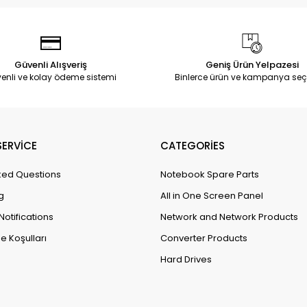
Güvenli Alışveriş
Geniş Ürün Yelpazesi
enli ve kolay ödeme sistemi
Binlerce ürün ve kampanya seç
ERVİCE
CATEGORİES
ked Questions
Notebook Spare Parts
g
All in One Screen Panel
Notifications
Network and Network Products
e Koşulları
Converter Products
Hard Drives