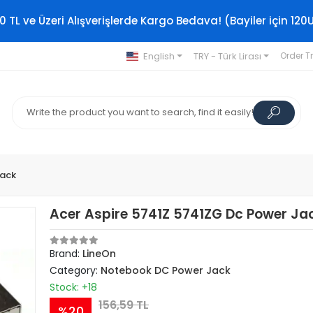
0 TL ve Üzeri Alışverişlerde Kargo Bedava! (Bayiler için 120
English
TRY - Türk Lirası
Order T
Jack
Acer Aspire 5741Z 5741ZG Dc Power Ja
Brand:
LineOn
Category:
Notebook DC Power Jack
Stock: +18
156,59 TL
%20