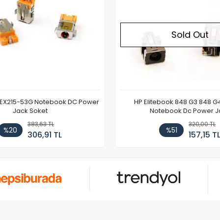
Sold Out
 EX215-53G Notebook DC Power
HP Elitebook 848 G3 848 G
Jack Soket
Notebook Dc Power J
383,63 TL
320,00 TL
%20
%51
306,91 TL
157,15 T