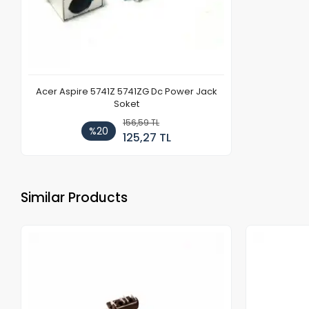
Acer Aspire 5741Z 5741ZG Dc Power Jack
Soket
156,59 TL
%20
125,27 TL
Similar Products