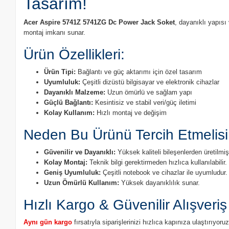
Tasarım!
Acer Aspire 5741Z 5741ZG Dc Power Jack Soket
, dayanıklı yapısı
montaj imkanı sunar.
Ürün Özellikleri:
Ürün Tipi:
Bağlantı ve güç aktarımı için özel tasarım
Uyumluluk:
Çeşitli dizüstü bilgisayar ve elektronik cihazlar
Dayanıklı Malzeme:
Uzun ömürlü ve sağlam yapı
Güçlü Bağlantı:
Kesintisiz ve stabil veri/güç iletimi
Kolay Kullanım:
Hızlı montaj ve değişim
Neden Bu Ürünü Tercih Etmelisi
Güvenilir ve Dayanıklı:
Yüksek kaliteli bileşenlerden üretilmişt
Kolay Montaj:
Teknik bilgi gerektirmeden hızlıca kullanılabilir.
Geniş Uyumluluk:
Çeşitli notebook ve cihazlar ile uyumludur.
Uzun Ömürlü Kullanım:
Yüksek dayanıklılık sunar.
Hızlı Kargo & Güvenilir Alışveriş
Aynı gün kargo
fırsatıyla siparişlerinizi hızlıca kapınıza ulaştırıyo