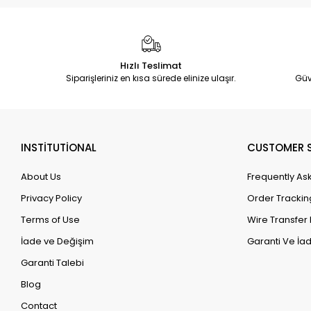
Hızlı Teslimat
Siparişleriniz en kısa sürede elinize ulaşır.
Güv
INSTİTUTİONAL
CUSTOMER S
About Us
Frequently As
Privacy Policy
Order Trackin
Terms of Use
Wire Transfer 
İade ve Değişim
Garanti Ve İad
Garanti Talebi
Blog
Contact