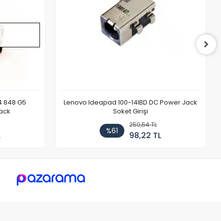
4 848 G5
Lenovo Ideapad 100-14IBD DC Power Jack
ack
Soket Girişi
250,54 TL
%61
L
98,22 TL