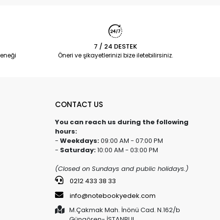
7 / 24 DESTEK
eneği
Öneri ve şikayetlerinizi bize iletebilirsiniz.
CONTACT US
You can reach us during the following
hours:
-
Weekdays:
09:00 AM - 07:00 PM
-
Saturday:
10:00 AM - 03:00 PM
(Closed on Sundays and public holidays.)
0212 433 38 33
info@notebookyedek.com
M.Çakmak Mah. İnönü Cad. N.162/b
Güngören- İSTANBUL