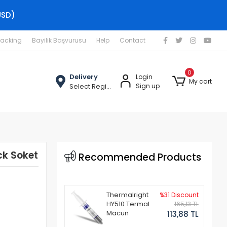
USD)
racking
Bayilik Başvurusu
Help
Contact
0
Delivery
Login
My cart
Select Region
Sign up
ck Soket
Recommended Products
Thermalright
%31 Discount
HY510 Termal
165,13 TL
Macun
113,88 TL