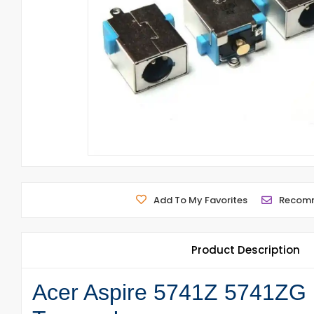
Add To My Favorites
Recom
Product Description
Acer Aspire 5741Z 5741ZG D