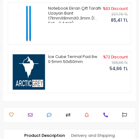
Notebook Ekran Çift Taraflı
%63 Discount
Uzayan Bant
227,76 TL
171mmX8mmX0.3mm (1
85,41 TL
Set - 2 Adet)
Ice Cube Termal Pad 6w
%72 Discount
0.5mm 50x50mm
198,38 TL
54,66 TL
Product Description
Delivery and Shipping