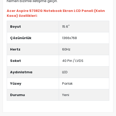
hemen bizimle iletişime geçin.
Acer Aspire 5738ZG Notebook Ekran LCD Paneli (Kalın
Kasa) özellikleri:
Boyut
15.6''
Çözünürlük
1366x768
Hertz
60Hz
Soket
40 Pin / LVDS
Aydınlatma
LED
Yüzey
Parlak
Durumu
Yeni