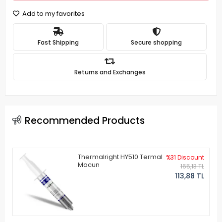
Add to my favorites
Fast Shipping
Secure shopping
Returns and Exchanges
Recommended Products
Thermalright HY510 Termal
%31 Discount
Macun
165,13 TL
113,88 TL