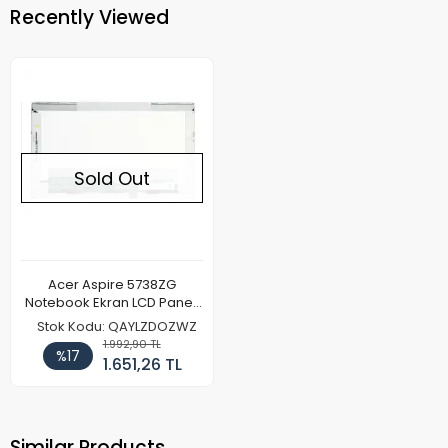
Recently Viewed
Sold Out
Acer Aspire 5738ZG
Notebook Ekran LCD Paneli
(Kalın Kasa)
Stok Kodu: QAYLZDOZWZ
1.992,90 TL
%17
1.651,26 TL
Similar Products