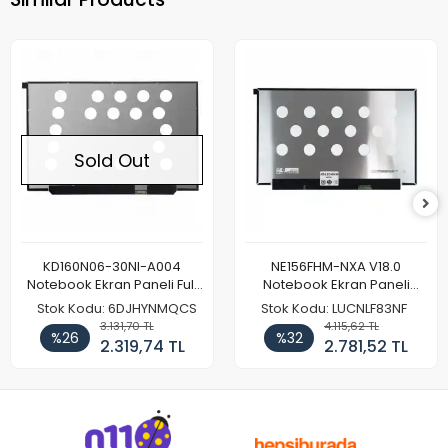
Sold Out
KD160N06-30NI-A004
NE156FHM-NXA V18.0
Notebook Ekran Paneli Full
Notebook Ekran Paneli
HD
144Hz
Stok Kodu: 6DJHYNMQCS
Stok Kodu: LUCNLF83NF
3.131,70 TL
4.115,62 TL
%26
%32
2.319,74 TL
2.781,52 TL