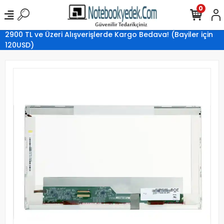
0
2900 TL ve Üzeri Alışverişlerde Kargo Bedava! (Bayiler için
120USD)