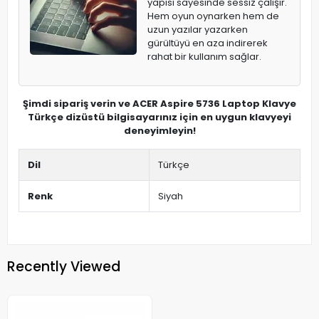
yapısı sayesinde sessiz çalışır.
Hem oyun oynarken hem de
uzun yazılar yazarken
gürültüyü en aza indirerek
rahat bir kullanım sağlar.
Şimdi sipariş verin ve ACER Aspire 5736 Laptop Klavye
Türkçe dizüstü bilgisayarınız için en uygun klavyeyi
deneyimleyin!
Dil
Türkçe
Renk
Siyah
Recently Viewed