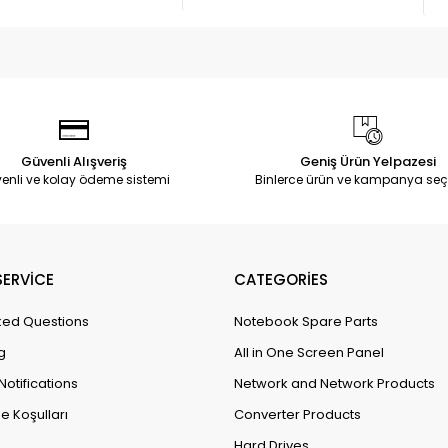
Güvenli Alışveriş
Geniş Ürün Yelpazesi
enli ve kolay ödeme sistemi
Binlerce ürün ve kampanya seç
ERVİCE
CATEGORİES
ked Questions
Notebook Spare Parts
g
All in One Screen Panel
Notifications
Network and Network Products
e Koşulları
Converter Products
Hard Drives