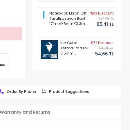
Notebook Ekran Çift
%63 Discount
Taraflı Uzayan Bant
227,76 TL
171mmX8mmX0.3mm
85,41 TL
(1 Set - 2 Adet)
Ice Cube
%72 Discount
Termal Pad 6w
198,38 TL
0.5mm
54,66 TL
50x50mm
ges
Order By Phone
Product Suggestions
Warranty and Returns