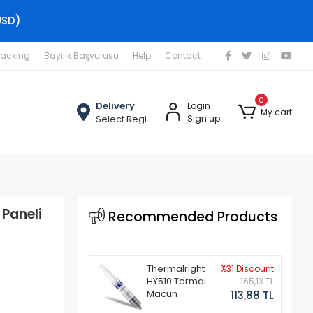
USD)
racking
Bayilik Başvurusu
Help
Contact
0
Delivery
Login
My cart
Select Region
Sign up
Paneli
Recommended Products
Thermalright
%31 Discount
HY510 Termal
165,13 TL
Macun
113,88 TL