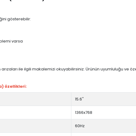
ini gösterebilir:
blemi varsa
arızaları ile ilgili makalemizi okuyabilirsiniz. Ürünün uyumluluğu ve ö
 özellikleri:
15.6''
1366x768
60Hz