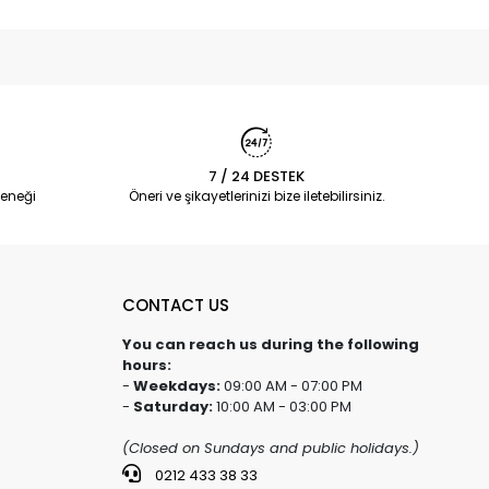
7 / 24 DESTEK
eneği
Öneri ve şikayetlerinizi bize iletebilirsiniz.
CONTACT US
You can reach us during the following
hours:
-
Weekdays:
09:00 AM - 07:00 PM
-
Saturday:
10:00 AM - 03:00 PM
(Closed on Sundays and public holidays.)
0212 433 38 33