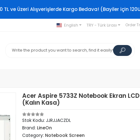
0 TL ve Üzeri Alışverişlerde Kargo Bedava! (Bayiler için 120
English
TRY - Türk Lirası
Order T
Acer Aspire 5733Z Notebook Ekran LCD 
(Kalın Kasa)
Stok Kodu: JJRJJACZDL
Brand:
LineOn
Category:
Notebook Screen