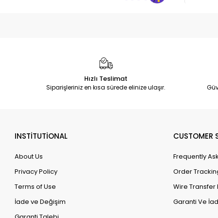
Hızlı Teslimat
Siparişleriniz en kısa sürede elinize ulaşır.
Güv
INSTİTUTİONAL
CUSTOMER S
About Us
Frequently As
Privacy Policy
Order Trackin
Terms of Use
Wire Transfer 
İade ve Değişim
Garanti Ve İad
Garanti Talebi