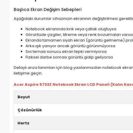
Başlıca Ekran Değişim Sebepleri
Aşağıdaki durumlar cihazınızın ekranının değiştirilmesi gerektiğ
Notebook ekranında kırık veya çatlak oluştuysa
Görüntüde çizgiler, titreme veya renk bozulmaları varsa
Ekranda tamamen siyah ekran (görüntü gelmeme) pro
Arka ışık yanıyor ancak görüntü görünmüyorsa
Sıvı teması sonucu ekran tepki vermiyorsa
Fiziksel darbe sonrası görüntü gidip geliyorsa
Detaylı arıza tanımları için blog yazılarımızdan notebook ekran 
iletişime geçin.
Acer Aspire 5733Z Notebook Ekran LCD Paneli (Kalın Kasa)
Boyut
Çözünürlük
Hertz