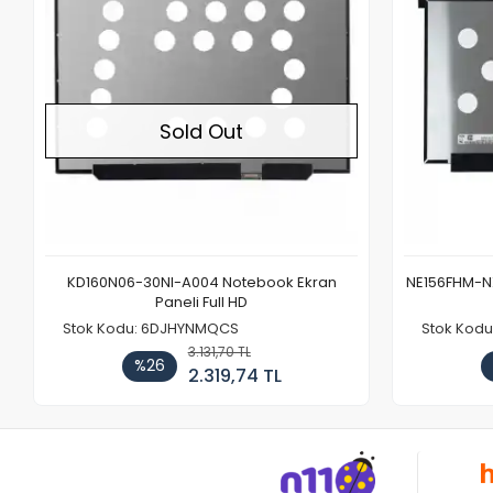
Sold Out
KD160N06-30NI-A004 Notebook Ekran
NE156FHM-NX
Paneli Full HD
Stok Kodu: 6DJHYNMQCS
Stok Kodu
3.131,70 TL
%26
2.319,74 TL