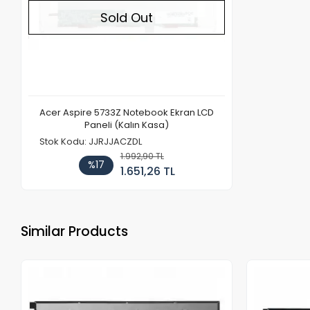
Sold Out
Acer Aspire 5733Z Notebook Ekran LCD
Paneli (Kalın Kasa)
Stok Kodu: JJRJJACZDL
1.992,90 TL
%17
1.651,26 TL
Similar Products
Out of stock