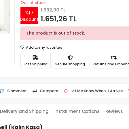
Out of stock
1.992,90 TL
%17
1.651,26 TL
Discount
The product is out of stock.
Add to my favorites
Fast Shipping
Secure shopping
Returns and Exchan
Comment
Compare
Let Me Know When İt Arrives
Delivery and Shipping
Installment Options
Reviews
eli (Kalın Kasa)