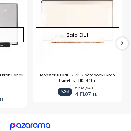
Sold Out
Ekran Paneli
Monster Tulpar T7 V21.2 Notebook Ekran
Paneli Full HD 144Hz
5.549,94 TL
%26
4.111,07 TL
TL