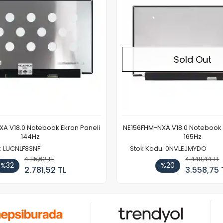
Sold Out
A V18.0 Notebook Ekran Paneli
NE156FHM-NXA V18.0 Notebook 
144Hz
165Hz
: LUCNLF83NF
Stok Kodu: 0NVLEJMYDO
4.115,62 TL
4.448,44 TL
%32
%20
2.781,52 TL
3.558,75 