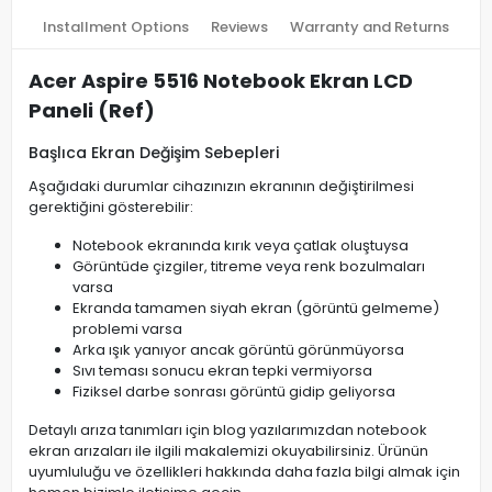
Installment Options
Reviews
Warranty and Returns
Acer Aspire 5516 Notebook Ekran LCD
Paneli (Ref)
Başlıca Ekran Değişim Sebepleri
Aşağıdaki durumlar cihazınızın ekranının değiştirilmesi
gerektiğini gösterebilir:
Notebook ekranında kırık veya çatlak oluştuysa
Görüntüde çizgiler, titreme veya renk bozulmaları
varsa
Ekranda tamamen siyah ekran (görüntü gelmeme)
problemi varsa
Arka ışık yanıyor ancak görüntü görünmüyorsa
Sıvı teması sonucu ekran tepki vermiyorsa
Fiziksel darbe sonrası görüntü gidip geliyorsa
Detaylı arıza tanımları için blog yazılarımızdan notebook
ekran arızaları ile ilgili makalemizi okuyabilirsiniz. Ürünün
uyumluluğu ve özellikleri hakkında daha fazla bilgi almak için