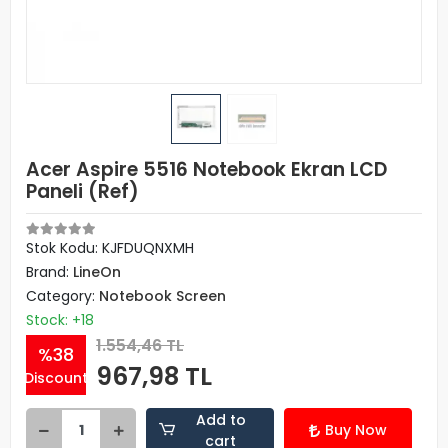
Acer Aspire 5516 Notebook Ekran LCD
Paneli (Ref)
Stok Kodu: KJFDUQNXMH
Brand:
LineOn
Category:
Notebook Screen
Stock: +18
1.554,46 TL
%38
967,98 TL
Discount
Add to
Buy Now
cart