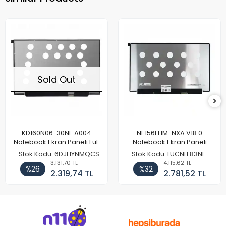
Sold Out
KD160N06-30NI-A004
NE156FHM-NXA V18.0
Notebook Ekran Paneli Full
Notebook Ekran Paneli
HD
144Hz
Stok Kodu: 6DJHYNMQCS
Stok Kodu: LUCNLF83NF
3.131,70 TL
4.115,62 TL
%26
%32
2.319,74 TL
2.781,52 TL