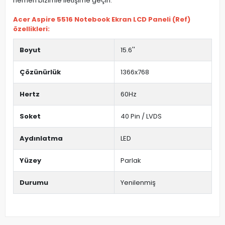
hemen bizimle iletişime geçin.
Acer Aspire 5516 Notebook Ekran LCD Paneli (Ref)
özellikleri:
Boyut
15.6''
Çözünürlük
1366x768
Hertz
60Hz
Soket
40 Pin / LVDS
Aydınlatma
LED
Yüzey
Parlak
Durumu
Yenilenmiş