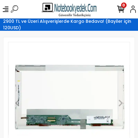
0
2900 TL ve Üzeri Alışverişlerde Kargo Bedava! (Bayiler için
120USD)