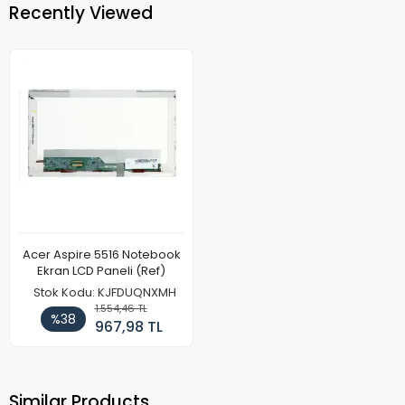
Recently Viewed
Acer Aspire 5516 Notebook
Ekran LCD Paneli (Ref)
Stok Kodu: KJFDUQNXMH
1.554,46 TL
%38
967,98 TL
Similar Products