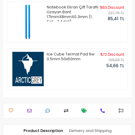
Notebook Ekran Çift Taraflı
%63 Discount
Uzayan Bant
227,76 TL
171mmX8mmX0.3mm (1
85,41 TL
Set - 2 Adet)
Ice Cube Termal Pad 6w
%72 Discount
0.5mm 50x50mm
198,38 TL
54,66 TL
Product Description
Delivery and Shipping