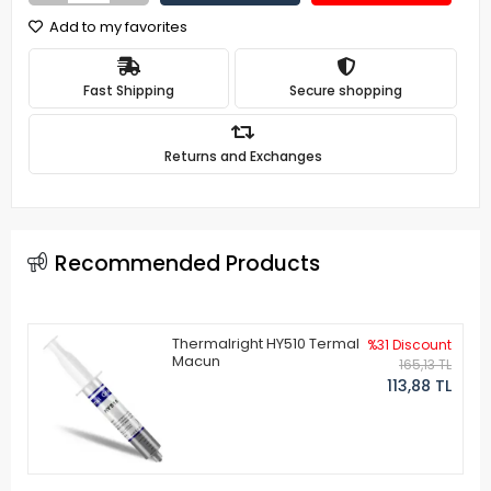
Add to my favorites
Fast Shipping
Secure shopping
Returns and Exchanges
Recommended Products
Thermalright HY510 Termal
%31 Discount
Macun
165,13 TL
113,88 TL