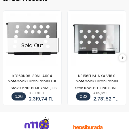
Sold Out
KD160N06-30NI-A004
NE156FHM-NXA V18.0
Notebook Ekran Paneli Full
Notebook Ekran Paneli
HD
144Hz
Stok Kodu: 6DJHYNMQCS
Stok Kodu: LUCNLF83NF
3.131,70 TL
4.115,62 TL
%26
%32
2.319,74 TL
2.781,52 TL