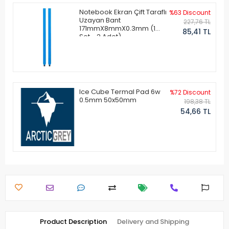
Notebook Ekran Çift Taraflı
%63 Discount
Uzayan Bant
227,76 TL
171mmX8mmX0.3mm (1
85,41 TL
Set - 2 Adet)
Ice Cube Termal Pad 6w
%72 Discount
0.5mm 50x50mm
198,38 TL
54,66 TL
Product Description
Delivery and Shipping