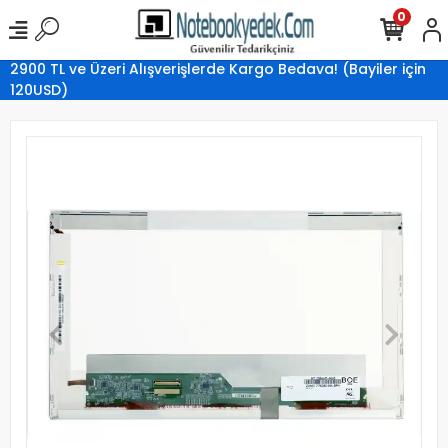
0
2900 TL ve Üzeri Alışverişlerde Kargo Bedava! (Bayiler için
120USD)