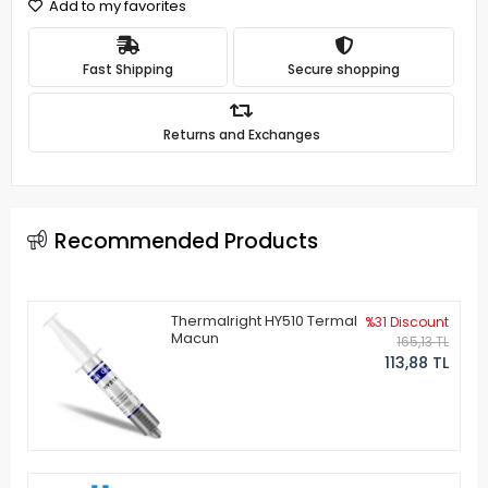
Add to my favorites
Fast Shipping
Secure shopping
Returns and Exchanges
Recommended Products
Thermalright HY510 Termal
%31 Discount
Macun
165,13 TL
113,88 TL