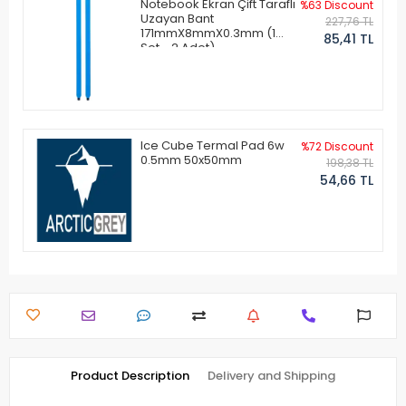
Notebook Ekran Çift Taraflı
%63 Discount
Uzayan Bant
227,76 TL
171mmX8mmX0.3mm (1
85,41 TL
Set - 2 Adet)
Ice Cube Termal Pad 6w
%72 Discount
0.5mm 50x50mm
198,38 TL
54,66 TL
Product Description
Delivery and Shipping