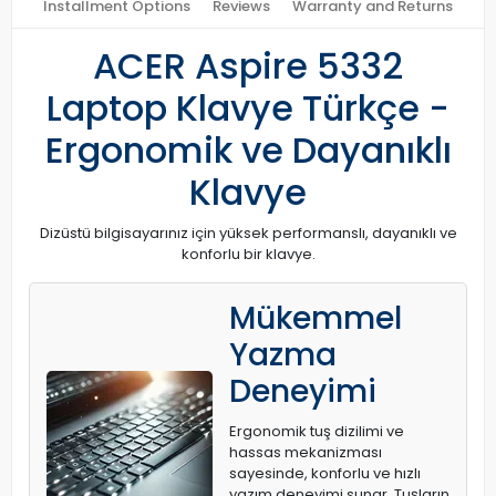
Installment Options
Reviews
Warranty and Returns
ACER Aspire 5332
Laptop Klavye Türkçe -
Ergonomik ve Dayanıklı
Klavye
Dizüstü bilgisayarınız için yüksek performanslı, dayanıklı ve
konforlu bir klavye.
Mükemmel
Yazma
Deneyimi
Ergonomik tuş dizilimi ve
hassas mekanizması
sayesinde, konforlu ve hızlı
yazım deneyimi sunar. Tuşların