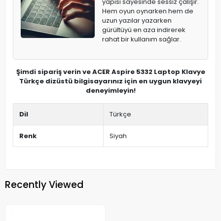
yapısı sayesinde sessiz çalışır.
Hem oyun oynarken hem de
uzun yazılar yazarken
gürültüyü en aza indirerek
rahat bir kullanım sağlar.
Şimdi sipariş verin ve ACER Aspire 5332 Laptop Klavye
Türkçe dizüstü bilgisayarınız için en uygun klavyeyi
deneyimleyin!
Dil
Türkçe
Renk
Siyah
Recently Viewed