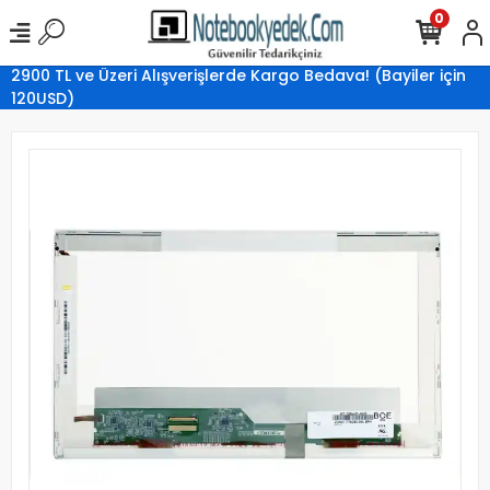
0
2900 TL ve Üzeri Alışverişlerde Kargo Bedava! (Bayiler için
120USD)