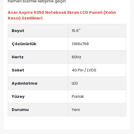
hemen bizimle iletişime geçin.
Acer Aspire 5250 Notebook Ekran LCD Paneli (Kalın
Kasa) özellikleri:
Boyut
15.6''
Çözünürlük
1366x768
Hertz
60Hz
Soket
40 Pin / LVDS
Aydınlatma
LED
Yüzey
Parlak
Durumu
Yeni