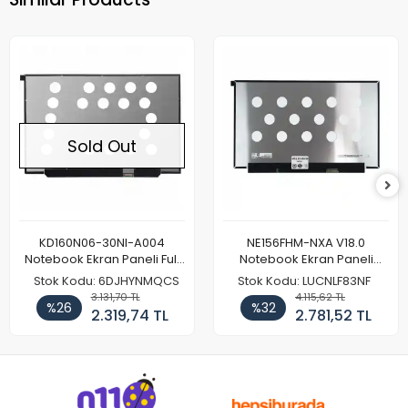
Sold Out
KD160N06-30NI-A004
NE156FHM-NXA V18.0
Notebook Ekran Paneli Full
Notebook Ekran Paneli
HD
144Hz
Stok Kodu: 6DJHYNMQCS
Stok Kodu: LUCNLF83NF
3.131,70 TL
4.115,62 TL
%26
%32
2.319,74 TL
2.781,52 TL