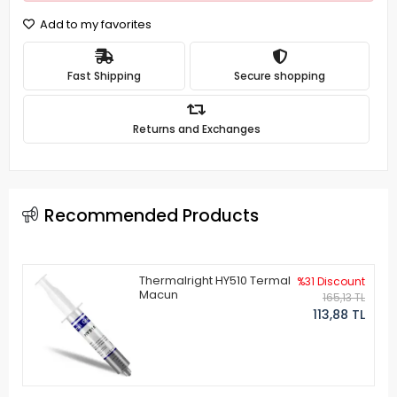
Add to my favorites
Fast Shipping
Secure shopping
Returns and Exchanges
Recommended Products
Thermalright HY510 Termal
%31 Discount
Macun
165,13 TL
113,88 TL