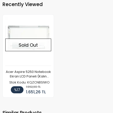
Recently Viewed
Sold Out
Acer Aspire 5250 Notebook
Ekran LCD Paneli (Kalın
Kasa)
Stok Kodu: KQZCNBSIWO
1.992,90 TL
%17
1.651,26 TL
Similar Products