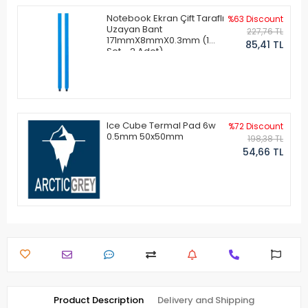
Notebook Ekran Çift Taraflı
%63 Discount
Uzayan Bant
227,76 TL
171mmX8mmX0.3mm (1
85,41 TL
Set - 2 Adet)
Ice Cube Termal Pad 6w
%72 Discount
0.5mm 50x50mm
198,38 TL
54,66 TL
Product Description
Delivery and Shipping