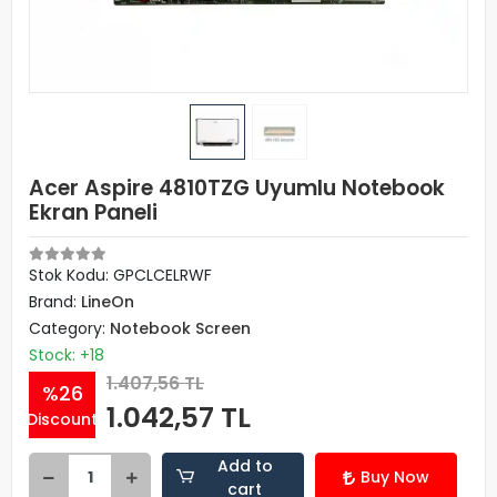
Acer Aspire 4810TZG Uyumlu Notebook
Ekran Paneli
Stok Kodu: GPCLCELRWF
Brand:
LineOn
Category:
Notebook Screen
Stock: +18
1.407,56 TL
%26
1.042,57 TL
Discount
Add to
Buy Now
cart