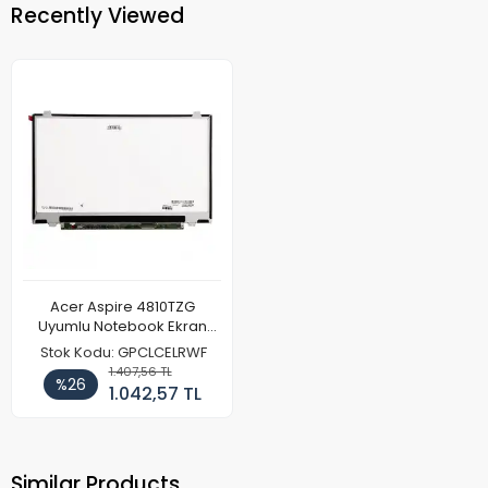
Recently Viewed
Acer Aspire 4810TZG
Uyumlu Notebook Ekran
Paneli
Stok Kodu: GPCLCELRWF
1.407,56 TL
%26
1.042,57 TL
Similar Products