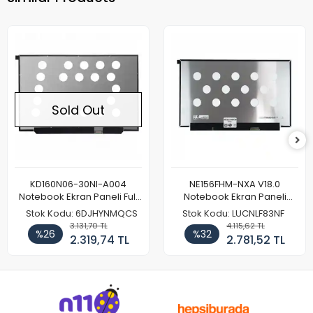
Sold Out
KD160N06-30NI-A004
NE156FHM-NXA V18.0
Notebook Ekran Paneli Full
Notebook Ekran Paneli
HD
144Hz
Stok Kodu: 6DJHYNMQCS
Stok Kodu: LUCNLF83NF
3.131,70 TL
4.115,62 TL
%26
%32
2.319,74 TL
2.781,52 TL