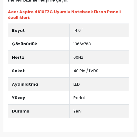
hemen bizimle iletişime geçin.
Acer Aspire 4810TZG Uyumlu Notebook Ekran Paneli
özellikleri:
Boyut
14.0''
Çözünürlük
1366x768
Hertz
60Hz
Soket
40 Pin / LVDS
Aydınlatma
LED
Yüzey
Parlak
Durumu
Yeni