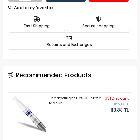
Add to my favorites
Fast Shipping
Secure shopping
Returns and Exchanges
Recommended Products
Thermalright HY510 Termal
%31 Discount
Macun
165,13 TL
113,88 TL