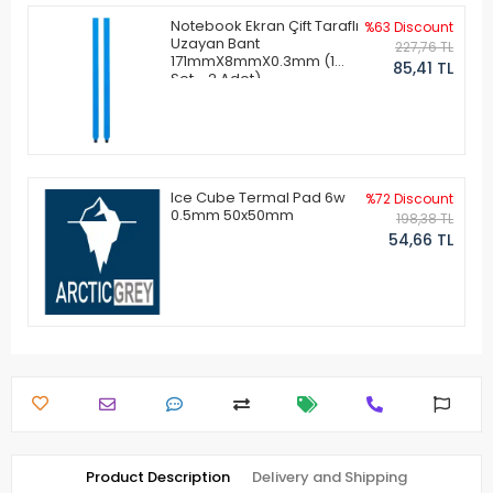
Notebook Ekran Çift Taraflı
%63 Discount
Uzayan Bant
227,76 TL
171mmX8mmX0.3mm (1
85,41 TL
Set - 2 Adet)
Ice Cube Termal Pad 6w
%72 Discount
0.5mm 50x50mm
198,38 TL
54,66 TL
Product Description
Delivery and Shipping