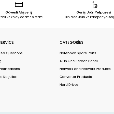
Güvenli Alışveriş
Geniş Ürün Yelpazesi
enli ve kolay ödeme sistemi
Binlerce ürün ve kampanya seç
ERVİCE
CATEGORİES
ked Questions
Notebook Spare Parts
g
All in One Screen Panel
Notifications
Network and Network Products
e Koşulları
Converter Products
Hard Drives