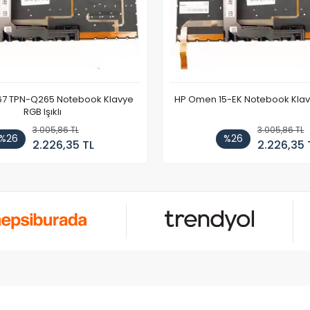
67 TPN-Q265 Notebook Klavye
HP Omen 15-EK Notebook Klavye
RGB Işıklı
3.005,86 TL
3.005,86 TL
%26
%26
2.226,35 TL
2.226,35 