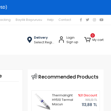
USD)
racking
Bayilik Başvurusu
Help
Contact
0
Delivery
Login
My cart
Select Region
Sign up
e
Recommended Products
Thermalright
%31 Discount
HY510 Termal
165,13 TL
Macun
113,88 TL