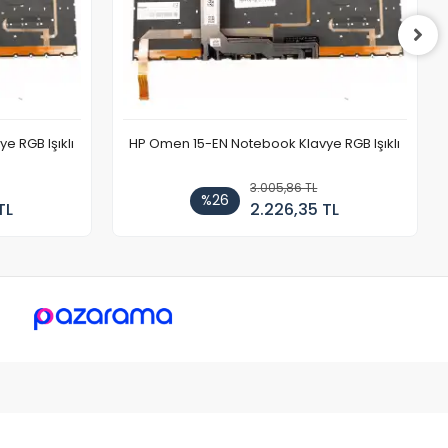
 RGB Işıklı
HP Omen 15-EN Notebook Klavye RGB Işıklı
3.005,86 TL
%26
TL
2.226,35 TL