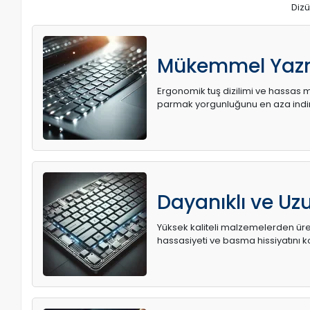
Dizü
Mükemmel Yaz
Ergonomik tuş dizilimi ve hassas me
parmak yorgunluğunu en aza indir
Dayanıklı ve U
Yüksek kaliteli malzemelerden üret
hassasiyeti ve basma hissiyatını k