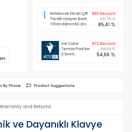
Notebook Ekran Çift
%63 Discount
Taraflı Uzayan Bant
227,76 TL
171mmX8mmX0.3mm
85,41 TL
(1 Set - 2 Adet)
Ice Cube
%72 Discount
Termal Pad 6w
198,38 TL
0.5mm
54,66 TL
ges
50x50mm
r By Phone
Product Suggestions
Warranty and Returns
k ve Dayanıklı Klavye