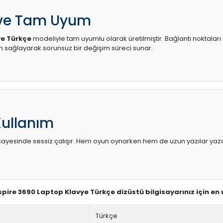
 ve Tam Uyum
ye Türkçe
modeliyle tam uyumlu olarak üretilmiştir. Bağlantı noktaları 
sağlayarak sorunsuz bir değişim süreci sunar.
Kullanım
sı sayesinde sessiz çalışır. Hem oyun oynarken hem de uzun yazılar yaza
Aspire 3690 Laptop Klavye Türkçe dizüstü bilgisayarınız için en
Türkçe