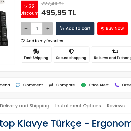
727,49 TL
%32
495,95 TL
Discount
Add to cart
Buy Now
Add to my favorites
Fast Shipping
Secure shopping
Returns and Exchan
mend
Comment
Compare
Price Alert
Orde
Delivery and Shipping
Installment Options
Reviews
top Klavye Türkçe - Ergonomi