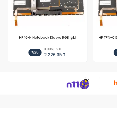
HP 16-N Notebook Klavye RGB Işıklı
HP TPN-C1
3.005,86 TL
%26
2.226,35 TL