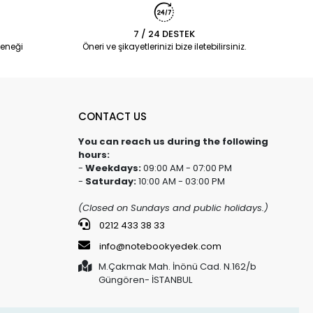
7 / 24 DESTEK
eneği
Öneri ve şikayetlerinizi bize iletebilirsiniz.
CONTACT US
You can reach us during the following
hours:
-
Weekdays:
09:00 AM - 07:00 PM
-
Saturday:
10:00 AM - 03:00 PM
(Closed on Sundays and public holidays.)
0212 433 38 33
info@notebookyedek.com
M.Çakmak Mah. İnönü Cad. N.162/b
Güngören- İSTANBUL