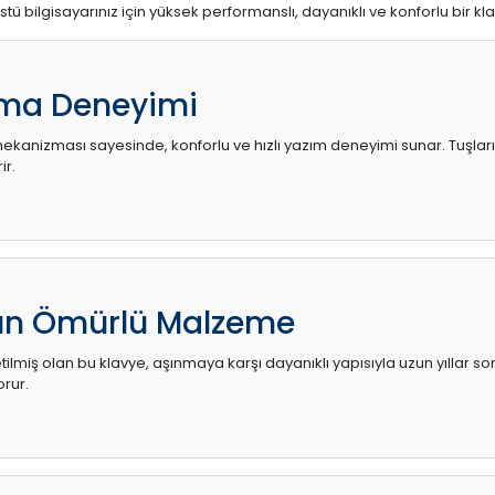
stü bilgisayarınız için yüksek performanslı, dayanıklı ve konforlu bir kl
ma Deneyimi
kanizması sayesinde, konforlu ve hızlı yazım deneyimi sunar. Tuşların d
ir.
zun Ömürlü Malzeme
ilmiş olan bu klavye, aşınmaya karşı dayanıklı yapısıyla uzun yıllar so
orur.