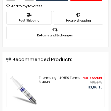
Add to my favorites
Fast Shipping
Secure shopping
Returns and Exchanges
Recommended Products
Thermalright HY510 Termal
%31 Discount
Macun
165,13 TL
113,88 TL