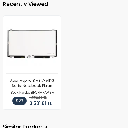
Recently Viewed
Acer Aspire 3 A317-51KG
Serisi Notebook Ekran
Paneli
Stok Kodu: BFCFMFAASA
4.552,35 TL
%23
3.501,81 TL
Similar Products