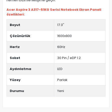
hemen bizimle iletişime geçin.
Acer Aspire 3 A317-51KG Serisi Notebook Ekran Paneli
özellikleri:
Boyut
17.3''
Çözünürlük
1600x900
Hertz
60Hz
Soket
30 Pin / eDP 1.2
Aydınlatma
LED
Yüzey
Parlak
Durumu
Yeni