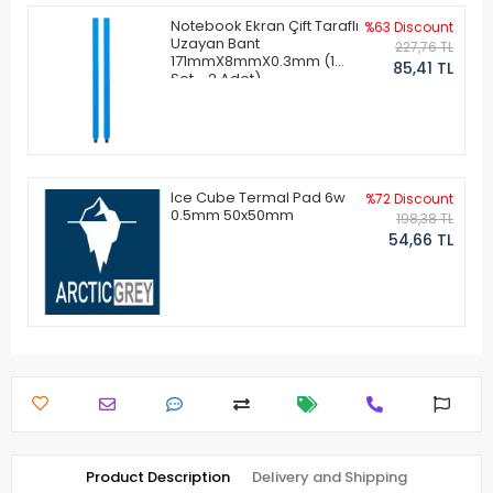
Notebook Ekran Çift Taraflı
%63 Discount
Uzayan Bant
227,76 TL
171mmX8mmX0.3mm (1
85,41 TL
Set - 2 Adet)
Ice Cube Termal Pad 6w
%72 Discount
0.5mm 50x50mm
198,38 TL
54,66 TL
Product Description
Delivery and Shipping