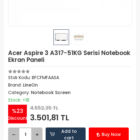
Acer Aspire 3 A317-51KG Serisi Notebook
Ekran Paneli
Stok Kodu: BFCFMFAASA
Brand:
LineOn
Category:
Notebook Screen
Stock: +18
4.552,35 TL
%23
3.501,81 TL
Discount
Add to
Buy Now
cart