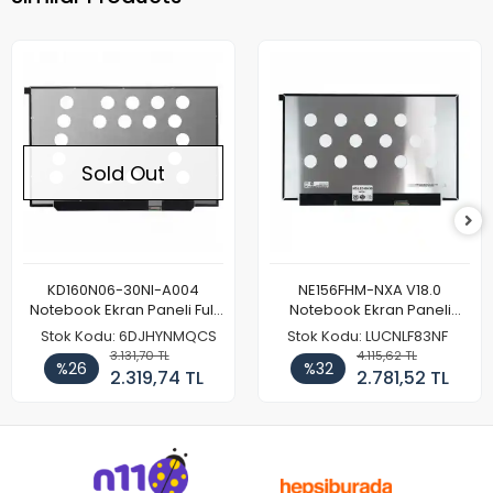
Sold Out
KD160N06-30NI-A004
NE156FHM-NXA V18.0
Notebook Ekran Paneli Full
Notebook Ekran Paneli
HD
144Hz
Stok Kodu: 6DJHYNMQCS
Stok Kodu: LUCNLF83NF
3.131,70 TL
4.115,62 TL
%26
%32
2.319,74 TL
2.781,52 TL