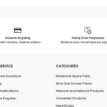
Güvenli Alışveriş
Geniş Ürün Yelpazesi
enli ve kolay ödeme sistemi
Binlerce ürün ve kampanya seç
ERVİCE
CATEGORİES
ked Questions
Notebook Spare Parts
g
All in One Screen Panel
Notifications
Network and Network Products
e Koşulları
Converter Products
Hard Drives