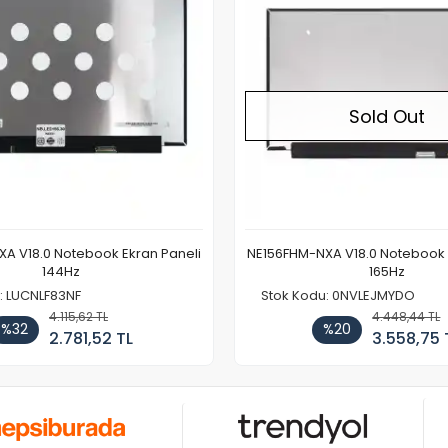
Sold Out
A V18.0 Notebook Ekran Paneli
NE156FHM-NXA V18.0 Notebook 
144Hz
165Hz
: LUCNLF83NF
Stok Kodu: 0NVLEJMYDO
4.115,62 TL
4.448,44 TL
%32
%20
2.781,52 TL
3.558,75 