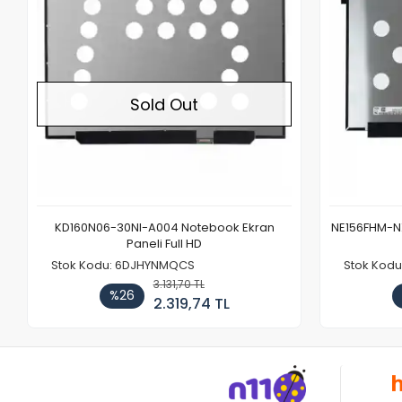
Sold Out
KD160N06-30NI-A004 Notebook Ekran
NE156FHM-NX
Paneli Full HD
Stok Kodu: 6DJHYNMQCS
Stok Kodu
3.131,70 TL
%26
2.319,74 TL