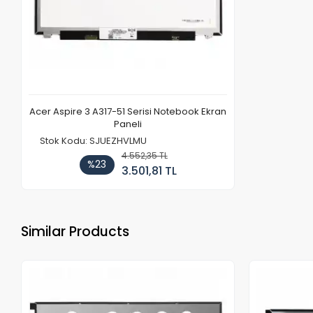
Acer Aspire 3 A317-51 Serisi Notebook Ekran
Paneli
Stok Kodu: SJUEZHVLMU
4.552,35 TL
%23
3.501,81 TL
Similar Products
Out of stock