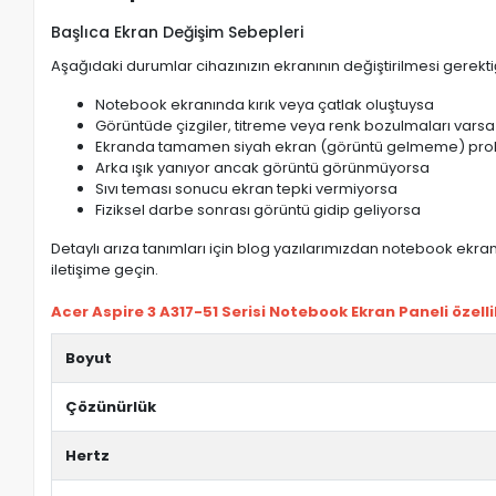
Başlıca Ekran Değişim Sebepleri
Aşağıdaki durumlar cihazınızın ekranının değiştirilmesi gerektiğ
Notebook ekranında kırık veya çatlak oluştuysa
Görüntüde çizgiler, titreme veya renk bozulmaları varsa
Ekranda tamamen siyah ekran (görüntü gelmeme) pro
Arka ışık yanıyor ancak görüntü görünmüyorsa
Sıvı teması sonucu ekran tepki vermiyorsa
Fiziksel darbe sonrası görüntü gidip geliyorsa
Detaylı arıza tanımları için blog yazılarımızdan notebook ekran 
iletişime geçin.
Acer Aspire 3 A317-51 Serisi Notebook Ekran Paneli özellik
Boyut
Çözünürlük
Hertz