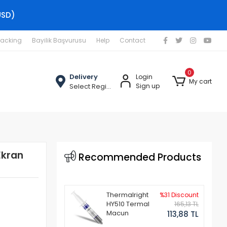
USD)
racking
Bayilik Başvurusu
Help
Contact
0
Delivery
Login
My cart
Select Region
Sign up
Ekran
Recommended Products
Thermalright
%31 Discount
HY510 Termal
165,13 TL
Macun
113,88 TL