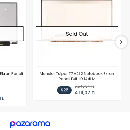
Sold Out
Ekran Paneli
Monster Tulpar T7 V21.2 Notebook Ekran
Paneli Full HD 144Hz
5.549,94 TL
%26
4.111,07 TL
TL