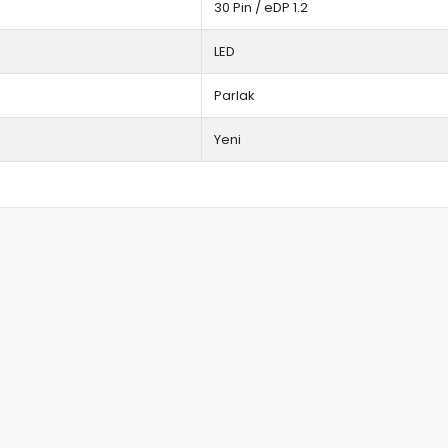
30 Pin / eDP 1.2
LED
Parlak
Yeni