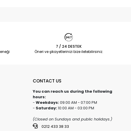
7 / 24 DESTEK
eneği
Öneri ve şikayetlerinizi bize iletebilirsiniz.
CONTACT US
You can reach us during the following
hours:
-
Weekdays:
09:00 AM - 07:00 PM
-
Saturday:
10:00 AM - 03:00 PM
(Closed on Sundays and public holidays.)
0212 433 38 33