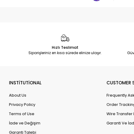
Hızlı Teslimat
Siparişleriniz en kısa sürede elinize ulaşır.
Güv
INSTİTUTİONAL
CUSTOMER S
About Us
Frequently As
Privacy Policy
Order Trackin
Terms of Use
Wire Transfer 
İade ve Değişim
Garanti Ve İad
Garanti Talebi