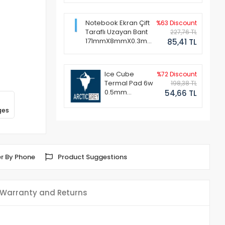
Notebook Ekran Çift
%63 Discount
Taraflı Uzayan Bant
227,76 TL
171mmX8mmX0.3mm
85,41 TL
(1 Set - 2 Adet)
Ice Cube
%72 Discount
Termal Pad 6w
198,38 TL
0.5mm
54,66 TL
50x50mm
ges
r By Phone
Product Suggestions
Warranty and Returns