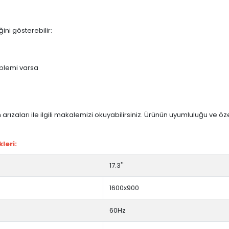
ini gösterebilir:
blemi varsa
arızaları ile ilgili makalemizi okuyabilirsiniz. Ürünün uyumluluğu ve ö
leri:
17.3''
1600x900
60Hz