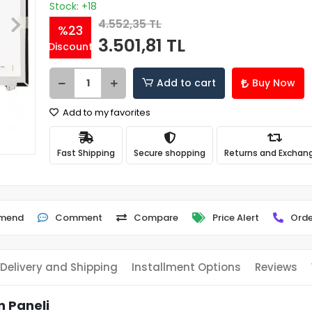
Stock: +18
4.552,35 TL
%23
3.501,81 TL
Discount
Add to cart
Buy Now
Add to my favorites
Fast Shipping
Secure shopping
Returns and Exchan
mend
Comment
Compare
Price Alert
Orde
Delivery and Shipping
Installment Options
Reviews
n Paneli