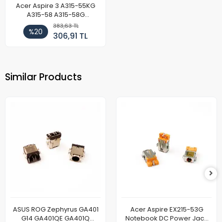
Acer Aspire 3 A315-55KG
A315-58 A315-58G
Notebook DC Power Jack
383,63 TL
%20
Soket
306,91 TL
Similar Products
ASUS ROG Zephyrus GA401
Acer Aspire EX215-53G
G14 GA401QE GA401Q
Notebook DC Power Jack