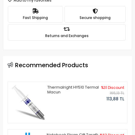
Add to my favorites
Fast Shipping
Secure shopping
Returns and Exchanges
Recommended Products
Thermalright HY510 Termal
%31 Discount
Macun
165,13 TL
113,88 TL
Notebook Ekran Çift Taraflı