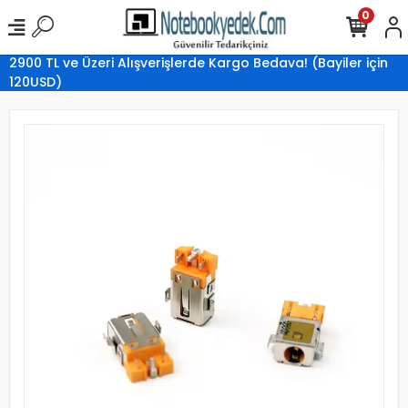
0
2900 TL ve Üzeri Alışverişlerde Kargo Bedava! (Bayiler için
120USD)