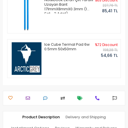
%63 Discount
Uzayan Bant
227,76 TL
171mmX8mmX0.3mm (1
85,41 TL
Set - 2 Adet)
Ice Cube Termal Pad 6w
%72 Discount
0.5mm 50x50mm
198,38 TL
54,66 TL
Product Description
Delivery and Shipping