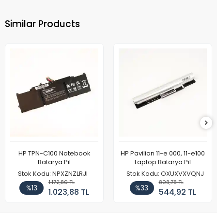
Similar Products
HP TPN-C100 Notebook
HP Pavilion 11-e 000, 11-e100
Batarya Pil
Laptop Batarya Pil
Stok Kodu: NPXZNZLRJI
Stok Kodu: OXUXVXVQNJ
1.172,80 TL
808,78 TL
%13
%33
1.023,88 TL
544,92 TL