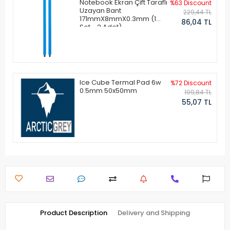
Notebook Ekran Çift Taraflı
%63 Discount
Uzayan Bant
229,44 TL
171mmX8mmX0.3mm (1
86,04 TL
Set - 2 Adet)
Ice Cube Termal Pad 6w
%72 Discount
0.5mm 50x50mm
199,84 TL
55,07 TL
Product Description
Delivery and Shipping