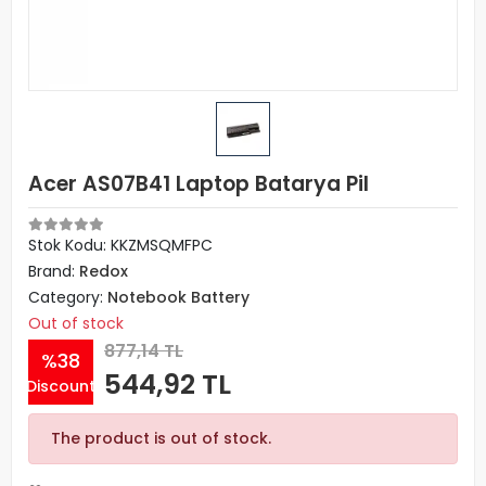
Acer AS07B41 Laptop Batarya Pil
Stok Kodu: KKZMSQMFPC
Brand:
Redox
Category:
Notebook Battery
Out of stock
877,14 TL
%38
544,92 TL
Discount
The product is out of stock.