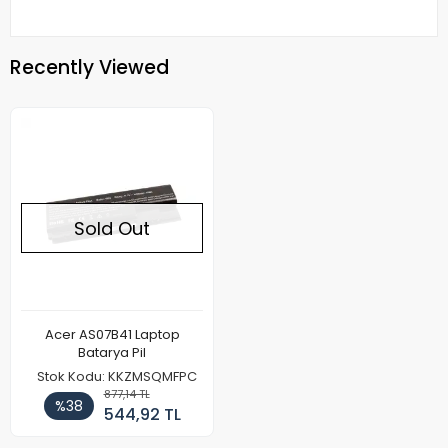
Recently Viewed
Sold Out
Acer AS07B41 Laptop
Batarya Pil
Stok Kodu: KKZMSQMFPC
877,14 TL
%38
544,92 TL