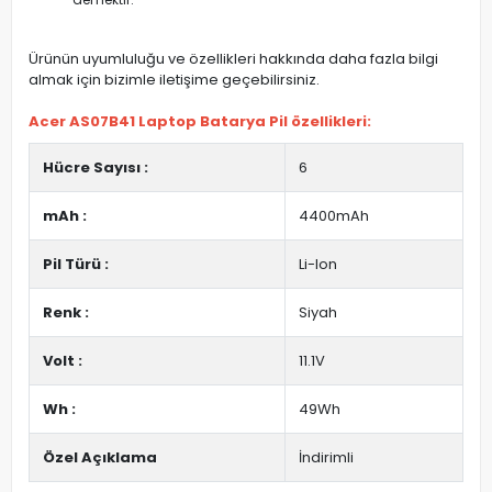
Ürünün uyumluluğu ve özellikleri hakkında daha fazla bilgi
almak için bizimle iletişime geçebilirsiniz.
Acer AS07B41 Laptop Batarya Pil özellikleri:
Hücre Sayısı :
6
mAh :
4400mAh
Pil Türü :
Li-Ion
Renk :
Siyah
Volt :
11.1V
Wh :
49Wh
Özel Açıklama
İndirimli