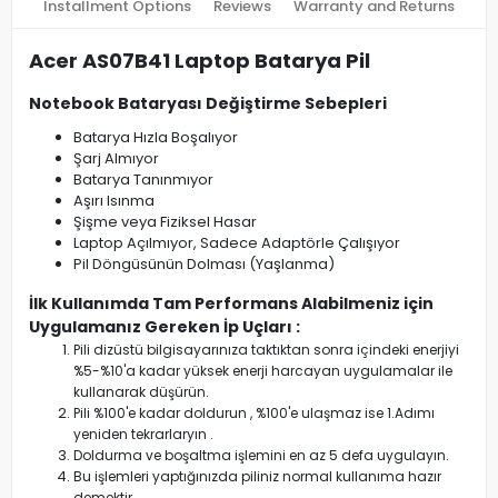
Installment Options
Reviews
Warranty and Returns
Acer AS07B41 Laptop Batarya Pil
Notebook Bataryası Değiştirme Sebepleri
Batarya Hızla Boşalıyor
Şarj Almıyor
Batarya Tanınmıyor
Aşırı Isınma
Şişme veya Fiziksel Hasar
Laptop Açılmıyor, Sadece Adaptörle Çalışıyor
Pil Döngüsünün Dolması (Yaşlanma)
İlk Kullanımda Tam Performans Alabilmeniz için
Uygulamanız Gereken İp Uçları :
Pili dizüstü bilgisayarınıza taktıktan sonra içindeki enerjiyi
%5-%10'a kadar yüksek enerji harcayan uygulamalar ile
kullanarak düşürün.
Pili %100'e kadar doldurun , %100'e ulaşmaz ise 1.Adımı
yeniden tekrarlaryın .
Doldurma ve boşaltma işlemini en az 5 defa uygulayın.
Bu işlemleri yaptığınızda piliniz normal kullanıma hazır
demektir.