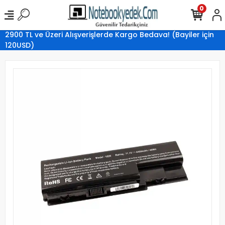
0
2900 TL ve Üzeri Alışverişlerde Kargo Bedava! (Bayiler için
120USD)