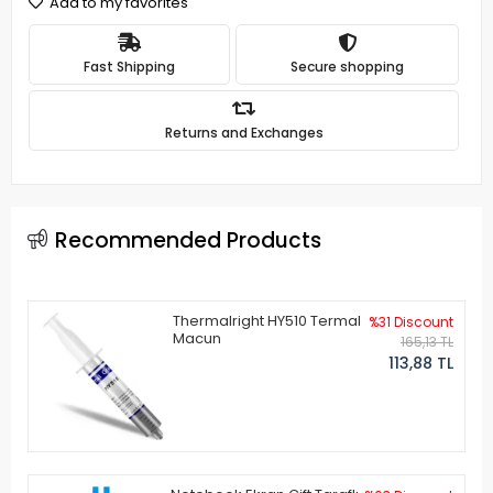
Add to my favorites
Fast Shipping
Secure shopping
Returns and Exchanges
Recommended Products
Thermalright HY510 Termal
%31 Discount
Macun
165,13 TL
113,88 TL