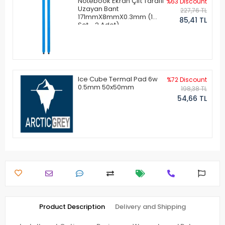
Notebook Ekran Çift Taraflı
%63 Discount
Uzayan Bant
227,76 TL
171mmX8mmX0.3mm (1
85,41 TL
Set - 2 Adet)
Ice Cube Termal Pad 6w
%72 Discount
0.5mm 50x50mm
198,38 TL
54,66 TL
Product Description
Delivery and Shipping