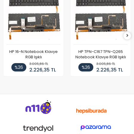
HP 16-N Notebook Klavye
HP TPN-C167 TPN-Q265
RGB Işıklı
Notebook Klavye RGB Işıklı
3.005,86 TL
3.005,86 TL
%26
%26
2.226,35 TL
2.226,35 TL