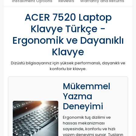
Installment Options
Reviews
Warranty and Returns
ACER 7520 Laptop
Klavye Türkçe -
Ergonomik ve Dayanıklı
Klavye
Dizüstü bilgisayarınız için yüksek performanslı, dayanıklı ve
konforlu bir klavye.
Mükemmel
Yazma
Deneyimi
Ergonomik tuş dizilimi ve
hassas mekanizması
sayesinde, konforlu ve hızlı
yazım deneyimi sunar. Tuşların