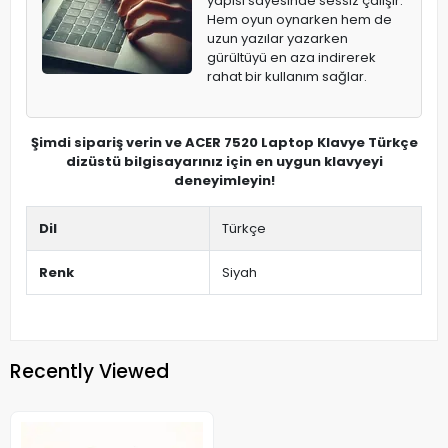
yapısı sayesinde sessiz çalışır.
Hem oyun oynarken hem de
uzun yazılar yazarken
gürültüyü en aza indirerek
rahat bir kullanım sağlar.
Şimdi sipariş verin ve ACER 7520 Laptop Klavye Türkçe
dizüstü bilgisayarınız için en uygun klavyeyi
deneyimleyin!
Dil
Türkçe
Renk
Siyah
Recently Viewed