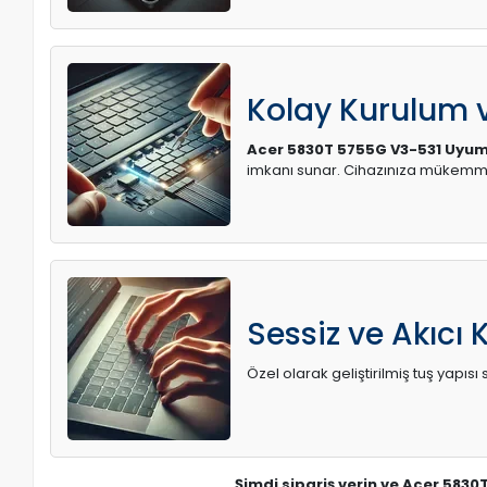
Kolay Kurulum
Acer 5830T 5755G V3-531 Uyum
imkanı sunar. Cihazınıza mükemme
Sessiz ve Akıcı 
Özel olarak geliştirilmiş tuş yapı
Şimdi sipariş verin ve Acer 5830