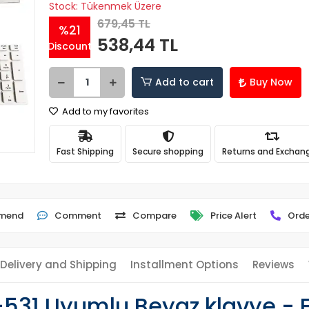
Stock: Tükenmek Üzere
679,45 TL
%21
538,44 TL
Discount
Add to cart
Buy Now
Add to my favorites
Fast Shipping
Secure shopping
Returns and Exchan
mend
Comment
Compare
Price Alert
Orde
Delivery and Shipping
Installment Options
Reviews
531 Uyumlu Beyaz klavye - E