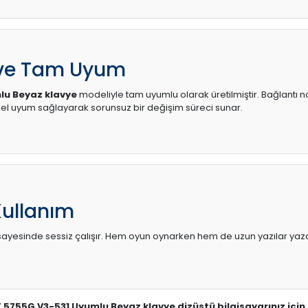
 ve Tam Uyum
lu Beyaz klavye
modeliyle tam uyumlu olarak üretilmiştir. Bağlantı no
l uyum sağlayarak sorunsuz bir değişim süreci sunar.
Kullanım
sı sayesinde sessiz çalışır. Hem oyun oynarken hem de uzun yazılar yaza
T 5755G V3-531 Uyumlu Beyaz klavye dizüstü bilgisayarınız içi