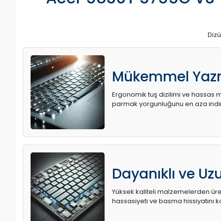
Dizü
Mükemmel Yaz
Ergonomik tuş dizilimi ve hassas me
parmak yorgunluğunu en aza indir
Dayanıklı ve U
Yüksek kaliteli malzemelerden üret
hassasiyeti ve basma hissiyatını k