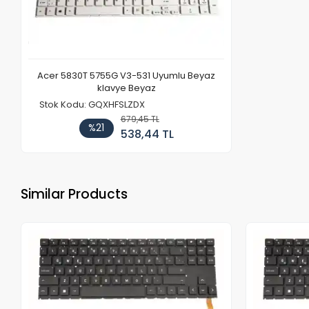
Acer 5830T 5755G V3-531 Uyumlu Beyaz
klavye Beyaz
Stok Kodu: GQXHFSLZDX
679,45 TL
%21
538,44 TL
Similar Products