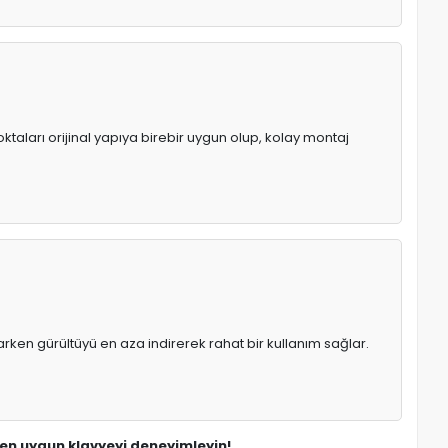
ktaları orijinal yapıya birebir uygun olup, kolay montaj
rken gürültüyü en aza indirerek rahat bir kullanım sağlar.
n en uygun klavyeyi deneyimleyin!