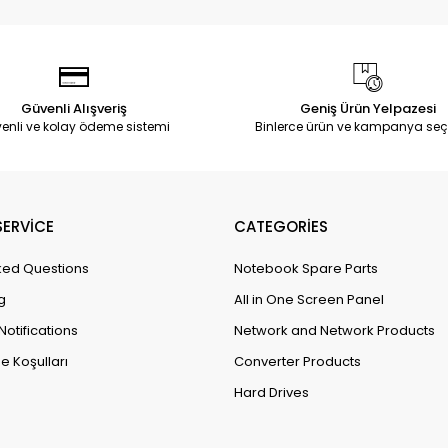
Güvenli Alışveriş
Geniş Ürün Yelpazesi
enli ve kolay ödeme sistemi
Binlerce ürün ve kampanya seç
ERVİCE
CATEGORİES
ked Questions
Notebook Spare Parts
g
All in One Screen Panel
Notifications
Network and Network Products
e Koşulları
Converter Products
Hard Drives