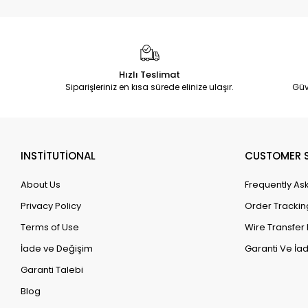
Hızlı Teslimat
Siparişleriniz en kısa sürede elinize ulaşır.
Güv
INSTİTUTİONAL
CUSTOMER S
About Us
Frequently As
Privacy Policy
Order Trackin
Terms of Use
Wire Transfer 
İade ve Değişim
Garanti Ve İad
Garanti Talebi
Blog