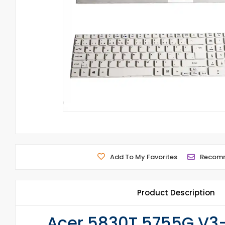
Add To My Favorites
Recom
Product Description
Acer 5830T 5755G V3-