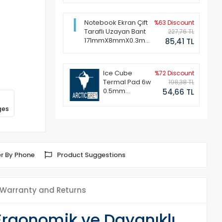
Notebook Ekran Çift
%63 Discount
Taraflı Uzayan Bant
227,76 TL
171mmX8mmX0.3mm
85,41 TL
(1 Set - 2 Adet)
Ice Cube
%72 Discount
Termal Pad 6w
198,38 TL
0.5mm
54,66 TL
50x50mm
ges
r By Phone
Product Suggestions
Warranty and Returns
rgonomik ve Dayanıklı