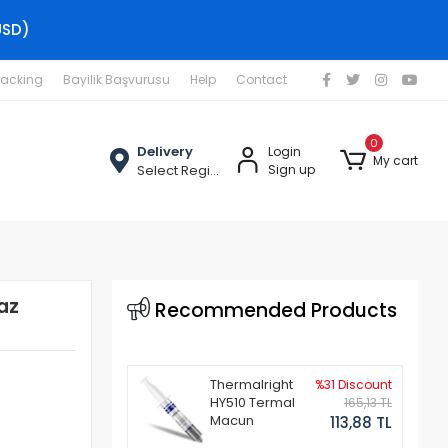
USD)
racking
Bayilik Başvurusu
Help
Contact
0
Delivery
Login
My cart
Select Region
Sign up
az
Recommended Products
Thermalright
%31 Discount
HY510 Termal
165,13 TL
Macun
113,88 TL