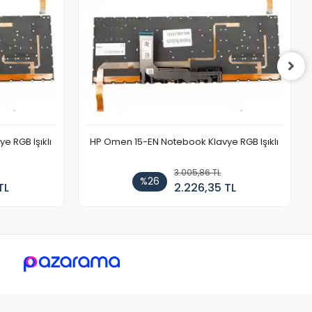
 RGB Işıklı
HP Omen 15-EN Notebook Klavye RGB Işıklı
3.005,86 TL
%26
TL
2.226,35 TL