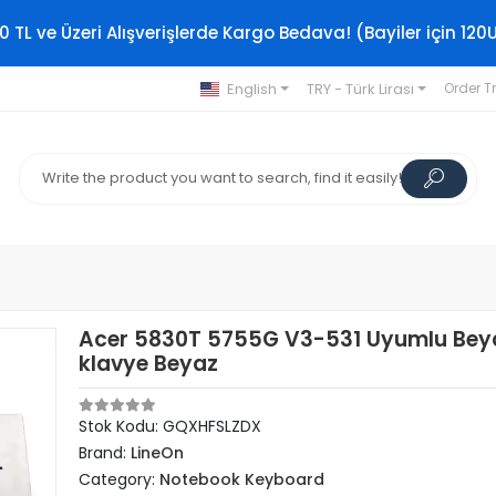
0 TL ve Üzeri Alışverişlerde Kargo Bedava! (Bayiler için 120
English
TRY - Türk Lirası
Order T
Acer 5830T 5755G V3-531 Uyumlu Bey
klavye Beyaz
Stok Kodu: GQXHFSLZDX
Brand:
LineOn
Category:
Notebook Keyboard