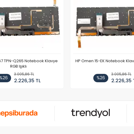
67 TPN-Q265 Notebook Klavye
HP Omen 15-EK Notebook Klavye
RGB Işıklı
3.005,86 TL
3.005,86 TL
%26
%26
2.226,35 TL
2.226,35 