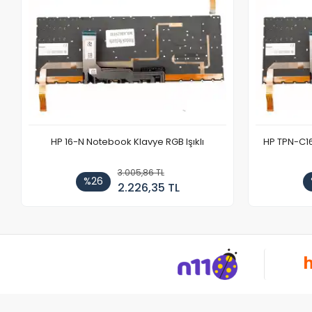
HP 16-N Notebook Klavye RGB Işıklı
HP TPN-C1
3.005,86 TL
%26
2.226,35 TL