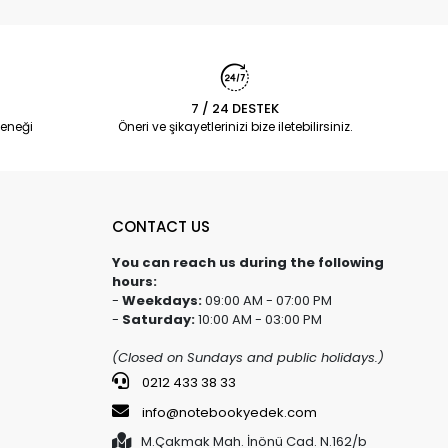
7 / 24 DESTEK
eneği
Öneri ve şikayetlerinizi bize iletebilirsiniz.
CONTACT US
You can reach us during the following
hours:
-
Weekdays:
09:00 AM - 07:00 PM
-
Saturday:
10:00 AM - 03:00 PM
(Closed on Sundays and public holidays.)
0212 433 38 33
info@notebookyedek.com
M.Çakmak Mah. İnönü Cad. N.162/b