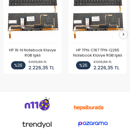
HP 16-N Notebook Klavye
HP TPN-C167 TPN-Q265
RGB Işıklı
Notebook Klavye RGB Işıklı
3.005,86 TL
3.005,86 TL
%26
%26
2.226,35 TL
2.226,35 TL