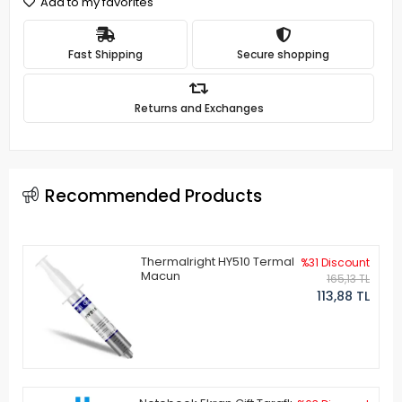
Add to my favorites
Fast Shipping
Secure shopping
Returns and Exchanges
Recommended Products
Thermalright HY510 Termal
%31 Discount
Macun
165,13 TL
113,88 TL