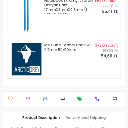
Notebook Ekran Çift Taraflı
%63 Discount
Uzayan Bant
227,76 TL
171mmX8mmX0.3mm (1
85,41 TL
Set - 2 Adet)
Ice Cube Termal Pad 6w
%72 Discount
0.5mm 50x50mm
198,38 TL
54,66 TL
Product Description
Delivery and Shipping