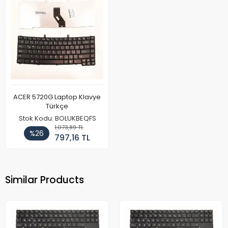
ACER 5720G Laptop Klavye
Türkçe
Stok Kodu: BOLUKBEQFS
1.073,89 TL
%26
797,16 TL
Similar Products