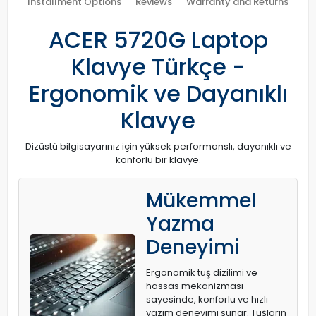
Installment Options
Reviews
Warranty and Returns
ACER 5720G Laptop
Klavye Türkçe -
Ergonomik ve Dayanıklı
Klavye
Dizüstü bilgisayarınız için yüksek performanslı, dayanıklı ve
konforlu bir klavye.
Mükemmel
Yazma
Deneyimi
Ergonomik tuş dizilimi ve
hassas mekanizması
sayesinde, konforlu ve hızlı
yazım deneyimi sunar. Tuşların