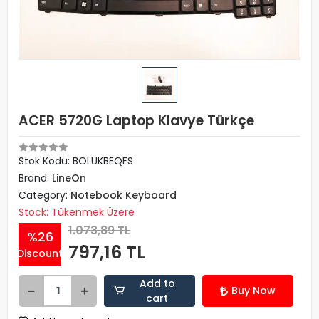
ACER 5720G Laptop Klavye Türkçe
Stok Kodu: BOLUKBEQFS
Brand:
LineOn
Category:
Notebook Keyboard
Stock: Tükenmek Üzere
1.073,89 TL
%26
797,16 TL
Discount
Add to
Buy Now
cart