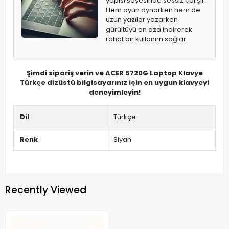
yapısı sayesinde sessiz çalışır.
Hem oyun oynarken hem de
uzun yazılar yazarken
gürültüyü en aza indirerek
rahat bir kullanım sağlar.
Şimdi sipariş verin ve ACER 5720G Laptop Klavye
Türkçe dizüstü bilgisayarınız için en uygun klavyeyi
deneyimleyin!
Dil
Türkçe
Renk
Siyah
Recently Viewed