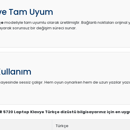
 ve Tam Uyum
çe
modeliyle tam uyumlu olarak üretilmiştir. Bağlantı noktaları orijinal
arak sorunsuz bir değişim süreci sunar.
Kullanım
sı sayesinde sessiz çalışır. Hem oyun oynarken hem de uzun yazılar yaza
ER 5720 Laptop Klavye Türkçe dizüstü bilgisayarınız için en uy
Türkçe