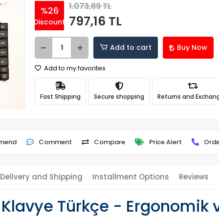
1.073,89 TL
%26
797,16 TL
Discount
Add to cart
Buy Now
Add to my favorites
Fast Shipping
Secure shopping
Returns and Exchan
mend
Comment
Compare
Price Alert
Orde
Delivery and Shipping
Installment Options
Reviews
Klavye Türkçe - Ergonomik v