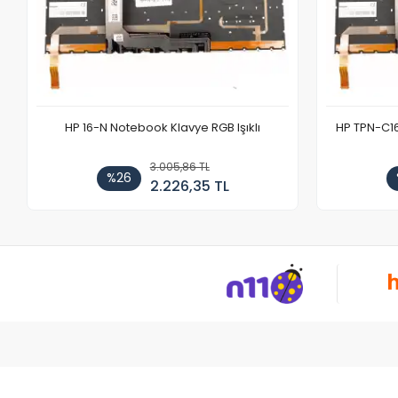
HP 16-N Notebook Klavye RGB Işıklı
HP TPN-C1
3.005,86 TL
%26
2.226,35 TL