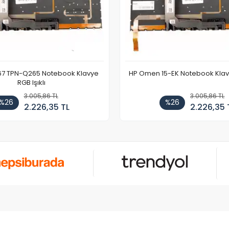
67 TPN-Q265 Notebook Klavye
HP Omen 15-EK Notebook Klavye
RGB Işıklı
3.005,86 TL
3.005,86 TL
%26
%26
2.226,35 TL
2.226,35 