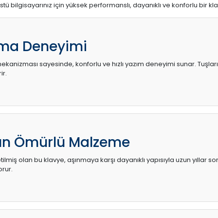
stü bilgisayarınız için yüksek performanslı, dayanıklı ve konforlu bir kl
ma Deneyimi
kanizması sayesinde, konforlu ve hızlı yazım deneyimi sunar. Tuşların d
ir.
zun Ömürlü Malzeme
ilmiş olan bu klavye, aşınmaya karşı dayanıklı yapısıyla uzun yıllar so
orur.