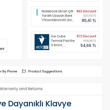
Notebook Ekran Çift
%63 Discount
Taraflı Uzayan Bant
227,76 TL
171mmX8mmX0.3mm
85,41 TL
(1 Set - 2 Adet)
Ice Cube
%72 Discount
Termal Pad 6w
198,38 TL
0.5mm
54,66 TL
ges
50x50mm
r By Phone
Product Suggestions
Warranty and Returns
e Dayanıklı Klavye