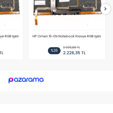
 RGB Işıklı
HP Omen 15-EN Notebook Klavye RGB Işıklı
3.005,86 TL
%26
TL
2.226,35 TL