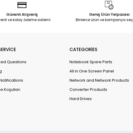
Güvenli Alışveriş
Geniş Ürün Yelpazesi
enli ve kolay ödeme sistemi
Binlerce ürün ve kampanya seç
ERVİCE
CATEGORİES
ked Questions
Notebook Spare Parts
g
All in One Screen Panel
Notifications
Network and Network Products
e Koşulları
Converter Products
Hard Drives