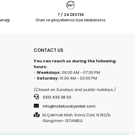
7 / 24 DESTEK
eneği
Öneri ve şikayetlerinizi bize iletebilirsiniz.
CONTACT US
You can reach us during the following
hours:
-
Weekdays:
09:00 AM - 07:00 PM
-
Saturday:
10:00 AM - 03:00 PM
(Closed on Sundays and public holidays.)
0212 433 38 33
info@notebookyedek.com
M.Çakmak Mah. İnönü Cad. N.162/b
Güngören- İSTANBUL