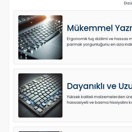
Dizü
Mükemmel Yaz
Ergonomik tuş dizilimi ve hassas me
parmak yorgunluğunu en aza indir
Dayanıklı ve U
Yüksek kaliteli malzemelerden üret
hassasiyeti ve basma hissiyatını k