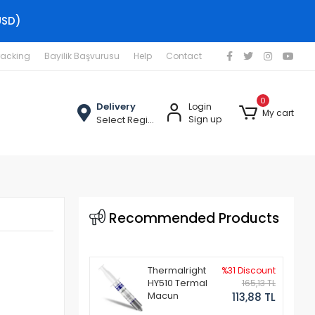
USD)
racking
Bayilik Başvurusu
Help
Contact
0
Delivery
Login
My cart
Select Region
Sign up
Recommended Products
Thermalright
%31 Discount
HY510 Termal
165,13 TL
Macun
113,88 TL