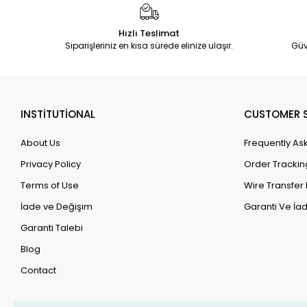
Hızlı Teslimat
Siparişleriniz en kısa sürede elinize ulaşır.
Güv
INSTİTUTİONAL
CUSTOMER S
About Us
Frequently As
Privacy Policy
Order Trackin
Terms of Use
Wire Transfer 
İade ve Değişim
Garanti Ve İad
Garanti Talebi
Blog
Contact